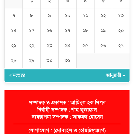
১
২
৩
৪
৫
৬
বিএনপি
৭
৮
৯
১০
১১
১২
১৩
জগন্নাথপুরে হত্যা মামলার আসামিদের
বাড়িঘরে হামলা-লুটপাটের অভিযোগ
১৪
১৫
১৬
১৭
১৮
১৯
২০
২১
২২
২৩
২৪
২৫
২৬
২৭
২৮
২৯
৩০
৩১
« নভেম্বর
জানুয়ারী »
সম্পাদক ও প্রকাশক : আমিনুল হক সিপন
নির্বাহী সম্পাদক : শাহ ফুজায়েল
ব্যবস্থাপনা সম্পাদক : আকমল হোসেন
যোগাযোগ : (মোবাইল ও হোয়াটস্অ্যাপ)