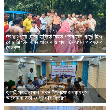
জগন্নাথপুরে নৌকা ডুবিতে নিহত পরিবারের পাশে হিন্দু
বৌদ্ধ খ্রিস্টান ঐক্য পরিষদ ও পূজা উদযাপন পরিষদের
নেতৃবৃন্দ
জুলাই গণঅভ্যূথান দিবস উপলক্ষে জগন্নাথপুরে
আলোচনা সভা ও পুরস্কার বিতরণ