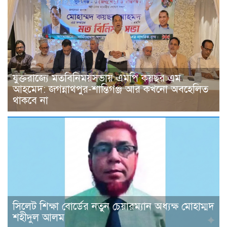
যুক্তরাজ্যে মতবিনিময়সভায় এমপি কয়ছর এম
আহমেদ: জগন্নাথপুর-শান্তিগঞ্জ আর কখনো অবহেলিত
থাকবে না
সিলেট শিক্ষা বোর্ডের নতুন চেয়ারম্যান অধ্যক্ষ মোহাম্মদ
শহীদুল আলম