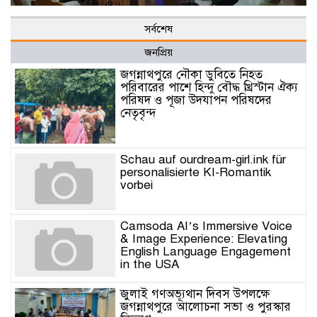
সর্বশেষ
জনপ্রিয়
জগন্নাথপুরে নৌকা ডুবিতে নিহত
পরিবারের পাশে হিন্দু বৌদ্ধ খ্রিস্টান ঐক্য
পরিষদ ও পূজা উদযাপন পরিষদের
নেতৃবৃন্দ
Schau auf ourdream-girl.ink für
personalisierte KI-Romantik
vorbei
Camsoda AI’s Immersive Voice
& Image Experience: Elevating
English Language Engagement
in the USA
জুলাই গণঅভ্যূথান দিবস উপলক্ষে
জগন্নাথপুরে আলোচনা সভা ও পুরস্কার