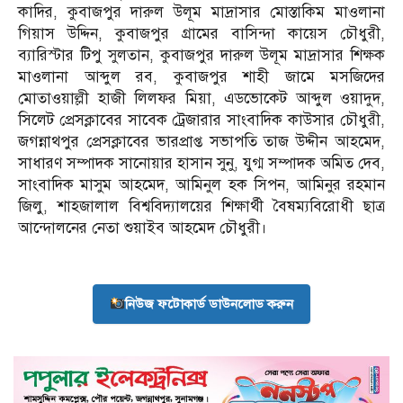
কাদির, কুবাজপুর দারুল উলূম মাদ্রাসার মোস্তাকিম মাওলানা
গিয়াস উদ্দিন, কুবাজপুর গ্রামের বাসিন্দা কায়েস চৌধুরী,
ব্যারিস্টার টিপু সুলতান, কুবাজপুর দারুল উলূম মাদ্রাসার শিক্ষক
মাওলানা আব্দুল রব, কুবাজপুর শাহী জামে মসজিদের
মোতাওয়াল্লী হাজী লিলফর মিয়া, এডভোকেট আব্দুল ওয়াদুদ,
সিলেট প্রেসক্লাবের সাবেক ট্রেজারার সাংবাদিক কাউসার চৌধুরী,
জগন্নাথপুর প্রেসক্লাবের ভারপ্রাপ্ত সভাপতি তাজ উদ্দীন আহমেদ,
সাধারণ সম্পাদক সানোয়ার হাসান সুনু, যুগ্ম সম্পাদক অমিত দেব,
সাংবাদিক মাসুম আহমেদ, আমিনুল হক সিপন, আমিনুর রহমান
জিলু, শাহজালাল বিশ্ববিদ্যালয়ের শিক্ষার্থী বৈষম্যবিরোধী ছাত্র
আন্দোলনের নেতা শুয়াইব আহমেদ চৌধুরী।
নিউজ ফটোকার্ড ডাউনলোড করুন