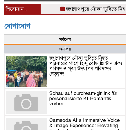
naviga
শিরোনাম :
জগন্নাথপুরে নৌকা ডুবিতে নিহত পর
যোগাযোগ
সর্বশেষ
জনপ্রিয়
জগন্নাথপুরে নৌকা ডুবিতে নিহত
পরিবারের পাশে হিন্দু বৌদ্ধ খ্রিস্টান ঐক্য
পরিষদ ও পূজা উদযাপন পরিষদের
নেতৃবৃন্দ
Schau auf ourdream-girl.ink für
personalisierte KI-Romantik
vorbei
Camsoda AI’s Immersive Voice
& Image Experience: Elevating