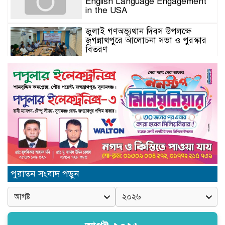
English Language Engagement
in the USA
জুলাই গণঅভ্যূথান দিবস উপলক্ষে
জগন্নাথপুরে আলোচনা সভা ও পুরস্কার
বিতরণ
যুক্তরাজ্যে মতবিনিময়সভায় এমপি
কয়ছর এম আহমেদ: জগন্নাথপুর-
শান্তিগঞ্জ আর কখনো অবহেলিত থাকবে
না
Come l’AI in Conversazione
Golove Mantiene Risposte
Naturali e Rapide
সিলেট শিক্ষা বোর্ডের নতুন চেয়ারম্যান
পুরাতন সংবাদ পড়ুন
অধ্যক্ষ মোহাম্মদ শহীদুল আলম
জগন্নাথপুরে সিনিয়র সাংবাদিক
সানোয়ার হাসান সুনুকে নিয়ে কুরুচিপূর্ণ