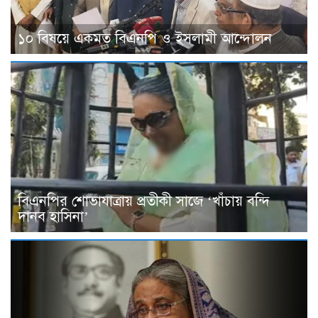
১০ বিষয়ে একমত বিএনপি ও ইসলামী আন্দোলন
বিএনপির শোভাযাত্রায় প্রতীকী সাজে ‘খাঁচায় বন্দি
দানব হাসিনা’