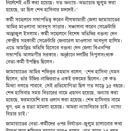
নির্দেশেই এটি করা হয়েছে। যত অন্যায়–অত্যাচার জুলুম করা
হয়েছে, তা ছিল শেখ হাসিনার মদদেই।’
কর্মী সম্মেলনে সভাপতিত্ব করেন নীলফামারী জেলা জামায়াতের
আমির মাওলানা আবদুস সাত্তার। সঞ্চালনা করেন সেক্রেটারি
আন্তাজুল ইসলাম। কর্মী সম্মেলনে বিশেষ অতিথির বক্তব্য দেন
কেন্দ্রীয় সহকারী সেক্রেটারি জেনারেল মাওলানা আবদুল হালিম।
এতে আমন্ত্রিত অতিথি হিসেবে বক্তব্য দেন জেলা বিএনপির
সভাপতি আলমগীর সরকার। অনুষ্ঠানে দলটির বিপুলসংখ্যক
নেতা-কর্মী উপস্থিত ছিলেন।
জামায়াতের আমির শফিকুর রহমান বলেন, ‘শেখ হাসিনা যেমন
ছিলেন, তাঁর উজির-নাজিররাও একই রকমের ছিলেন। কে কত
মিথ্যা বলতে পারবে, সেই প্রতিযোগিতা ছিল গত সাড়ে ১৫ বছরে।
শেখ হাসিনার সময় বিচারের নামে প্রহসন হয়েছে, অন্যায় করা
হয়েছে, ফরমায়েশি রায় প্রদান করা হয়েছে। শেখ হাসিনার নামে
খুন, গুম ও হত্যা মামলা হয়েছে। আমরা ন্যায়বিচার চাই। ন্যায্য
বিচার চাই।’
জামায়াতের নেতা–কর্মীদের ওপর নির্যাতন–জুলুম চালানোর কথা
উল্লেখ করে শফিকুর রহমান আরও বলেন, ‘গত সাড়ে ১৫ বছর