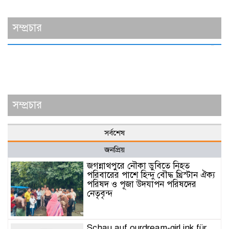
সম্প্রচার
সম্প্রচার
সর্বশেষ
জনপ্রিয়
জগন্নাথপুরে নৌকা ডুবিতে নিহত
পরিবারের পাশে হিন্দু বৌদ্ধ খ্রিস্টান ঐক্য
পরিষদ ও পূজা উদযাপন পরিষদের
নেতৃবৃন্দ
Schau auf ourdream-girl.ink für