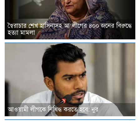
স্বৈরাচার শেখ হাসিনাসহ আ’লীগের ৪০০ জনের বিরুদ্ধে
হত্যা মামলা
আওয়ামী লীগকে নিষিদ্ধ করতে হবে: নুর