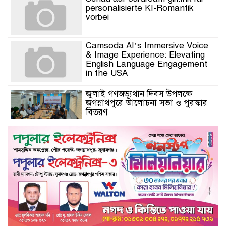
personalisierte KI-Romantik
vorbei
Camsoda AI’s Immersive Voice
& Image Experience: Elevating
English Language Engagement
in the USA
জুলাই গণঅভ্যূথান দিবস উপলক্ষে
জগন্নাথপুরে আলোচনা সভা ও পুরস্কার
বিতরণ
যুক্তরাজ্যে মতবিনিময়সভায় এমপি
কয়ছর এম আহমেদ: জগন্নাথপুর-
শান্তিগঞ্জ আর কখনো অবহেলিত থাকবে
না
Come l’AI in Conversazione
Golove Mantiene Risposte
Naturali e Rapide