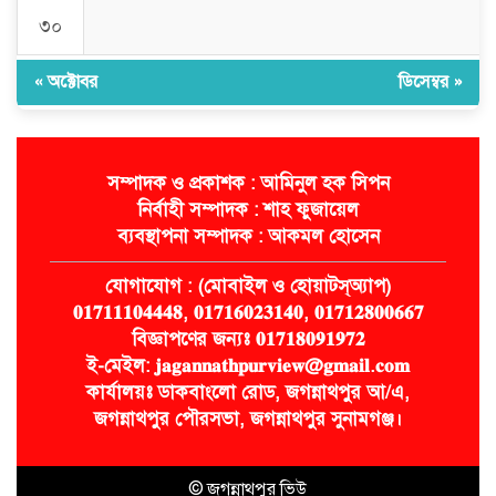
৩০
« অক্টোবর
ডিসেম্বর »
সম্পাদক ও প্রকাশক : আমিনুল হক সিপন
নির্বাহী সম্পাদক : শাহ ফুজায়েল
ব্যবস্থাপনা সম্পাদক : আকমল হোসেন
যোগাযোগ : (মোবাইল ও হোয়াটস্অ্যাপ)
𝟎𝟏𝟕𝟏𝟏𝟏𝟎𝟒𝟒𝟒𝟖, 𝟎𝟏𝟕𝟏𝟔𝟎𝟐𝟑𝟏𝟒𝟎, 𝟎𝟏𝟕𝟏𝟐𝟖𝟎𝟎𝟔𝟔𝟕
বিজ্ঞাপণের জন্যঃ 𝟎𝟏𝟕𝟏𝟖𝟎𝟗𝟏𝟗𝟕𝟐
ই-মেইল: 𝐣𝐚𝐠𝐚𝐧𝐧𝐚𝐭𝐡𝐩𝐮𝐫𝐯𝐢𝐞𝐰@𝐠𝐦𝐚𝐢𝐥.𝐜𝐨𝐦
কার্যালয়ঃ ডাকবাংলো রোড, জগন্নাথপুর আ/এ,
জগন্নাথপুর পৌরসভা, জগন্নাথপুর সুনামগঞ্জ।
© জগন্নাথপুর ভিউ