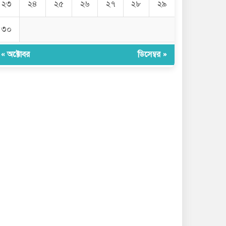
২৩
২৪
২৫
২৬
২৭
২৮
২৯
৩০
« অক্টোবর
ডিসেম্বর »