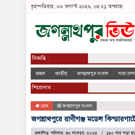
বৃহস্পতিবার, ০৬ অগাস্ট ২০২৬, ০৪:২১ অপরাহ্ন
বিজ্ঞপ্তি :
প্রচ্ছদ
জাতীয়
জগন্নাথপুর সংবাদ
সারা দে
শিরোনাম :
হোম
জগন্নাথপুর সংবাদ
জগন্নাথপুরে রাণীগঞ্জ মডেল কিন্ডারগার্টেন
প্রকাশিত: শনিবার, ৩০ নভেম্বর, ২০২৪
১৯০ বার পড়া হ