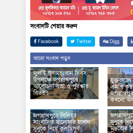
সংবাদটি শেয়ার করুন
Facebook
Twitter
Digg
আরো সংবাদ পড়ুন
জুলাই গণঅভ্যূথান দিবস
উপলক্ষে জগন্নাথপুরে
যুক্তরাজ্
আলোচনা সভা ও পুরস্কার
এমপি কয়
বিতরণ
জগন্নাথপুর
কখনো অব
জগন্নাথপু
জগন্নাথপুরে সিনিয়র
সুনুকে নিয়ে
সাংবাদিক সানোয়ার হাসান
মন্তব্যের 
সুনুকে নিয়ে কুরুচিপূর্ণ