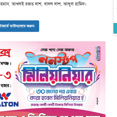
ছুর রহমান, আখলই রজত দাশ, বাদল দাশ, আব্দুল হামিদ।
োকার্ড ডাউনলোড করুন