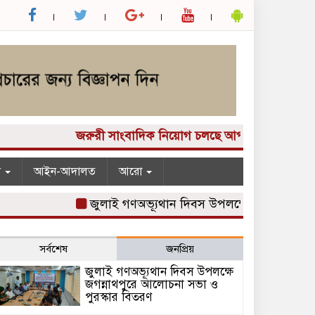
জরুরী সাংবাদিক নিয়োগ চলছে আপনার কাছে একটি দুর্দান্
ন
আইন-আদালত
আরো
জুলাই গণঅভ্যূথান দিবস উপলক্ষে জগন্নাথপুরে আলোচ
সর্বশেষ
জনপ্রিয়
জুলাই গণঅভ্যূথান দিবস উপলক্ষে
জগন্নাথপুরে আলোচনা সভা ও
পুরস্কার বিতরণ