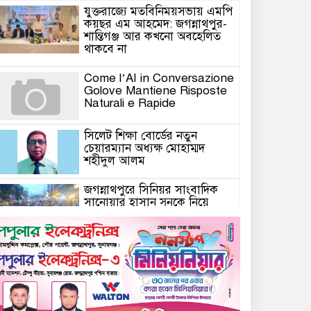
যুক্তরাজ্যে মতবিনিময়সভায় এমপি
কয়ছর এম আহমেদ: জগন্নাথপুর-
শান্তিগঞ্জ আর কখনো অবহেলিত
থাকবে না
Come l’AI in Conversazione
Golove Mantiene Risposte
Naturali e Rapide
সিলেট শিক্ষা বোর্ডের নতুন
চেয়ারম্যান অধ্যক্ষ মোহাম্মদ
শহীদুল আলম
জগন্নাথপুরে সিনিয়র সাংবাদিক
সানোয়ার হাসান সুনুকে নিয়ে
কুরুচিপূর্ণ মন্তব্যের প্রতিবাদে
বিক্ষোভ মিছিল ও প্রতিবাদ সভা
জগন্নাথপুরে সানোয়ার হাসান
সুনুকে নিয়ে কুরুচিপূর্ণ মন্তব্যের
নিন্দা জানালো বিএনপি
জগন্নাথপুরে হত্যা মামলার