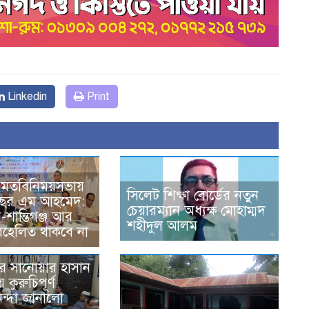
Linkedin
Print
যে মতবিনিময়সভায়
সিলেট শিক্ষা বোর্ডের নতুন
ছর এম আহমেদ:
চেয়ারম্যান অধ্যক্ষ মোহাম্মদ
-শান্তিগঞ্জ আর
শহীদুল আলম
হেলিত থাকবে না
রে সানোয়ার হাসান
 কুরুচিপূর্ণ
নিন্দা জানালো