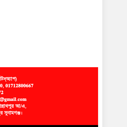
স্অ্যাপ)
𝟎, 𝟎𝟏𝟕𝟏𝟐𝟖𝟎𝟎𝟔𝟔𝟕
𝟐
@𝐠𝐦𝐚𝐢𝐥.𝐜𝐨𝐦
ন্নাথপুর আ/এ,
র সুনামগঞ্জ।