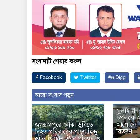
সংবাদটি শেয়ার করুন
Facebook
Twitter
Digg
আরো সংবাদ পড়ুন
জুলাই গণ
উপলক্ষে জ
আলোচনা স
জগন্নাথপুরে নৌকা ডুবিতে
বিতরণ
নিহত পরিবারের পাশে হিন্দু
বৌদ্ধ খ্রিস্টান ঐক্য পরিষদ ও