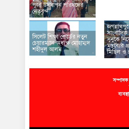
পূজা উদযাপন পরিষদের
নেতৃবৃন্দ
জগন্নাথপু
সাংবাদিক 
সিলেট শিক্ষা বোর্ডের নতুন
সুনুকে নিয়
চেয়ারম্যান অধ্যক্ষ মোহাম্মদ
মন্তব্যের 
শহীদুল আলম
মিছিল ও প
সম্পাদক
ব্যবস