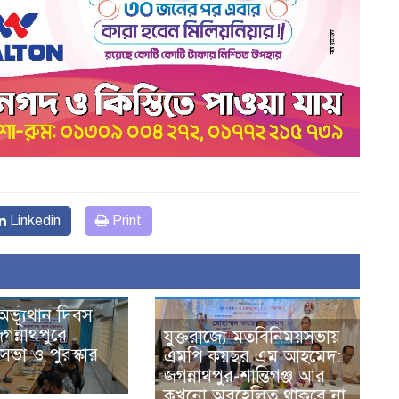
Linkedin
Print
অভ্যূথান দিবস
গন্নাথপুরে
যুক্তরাজ্যে মতবিনিময়সভায়
ভা ও পুরস্কার
এমপি কয়ছর এম আহমেদ:
জগন্নাথপুর-শান্তিগঞ্জ আর
কখনো অবহেলিত থাকবে না