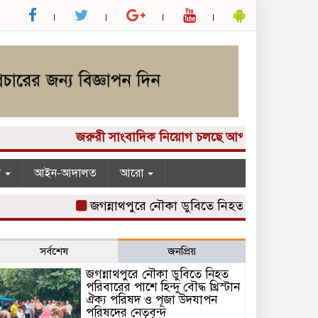
জরুরী সাংবাদিক নিয়োগ চলছে আপনার কাছে একটি দুর্দান্
ন
আইন-আদালত
আরো
জগন্নাথপুরে নৌকা ডুবিতে নিহত পরিবারের পাশে হিন্দু 
সর্বশেষ
জনপ্রিয়
জগন্নাথপুরে নৌকা ডুবিতে নিহত
পরিবারের পাশে হিন্দু বৌদ্ধ খ্রিস্টান
ঐক্য পরিষদ ও পূজা উদযাপন
পরিষদের নেতৃবৃন্দ