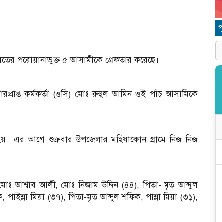
ালতের পরোয়ানাভুক্ত ৫ আসামীকে গ্রেফতার করেছে।
রপ্রাপ্ত কর্মকর্তা (ওসি) মোঃ রুহুল আমিন ওই পাঁচ আসামিকে
হয়। এর আগে শুক্রবার উপজেলার মহিষাকোন গ্রামে নিজ নিজ
া-মোঃ আশ্বাব আলী, মোঃ নিজাম উদ্দিন (৪৪), পিতা- মৃত আব্দুল
াইন্না মিয়া (৩৭), পিতা-মৃত আব্দুল শফিক, পান্না মিয়া (৩১),