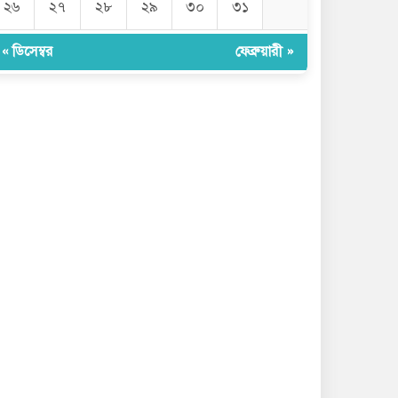
২৬
২৭
২৮
২৯
৩০
৩১
« ডিসেম্বর
ফেব্রুয়ারী »