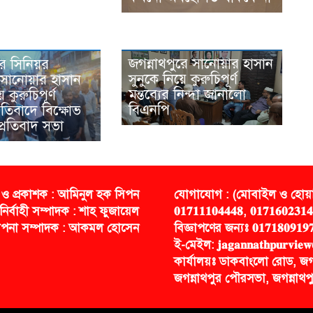
জগন্নাথপুরে সানোয়ার হাসান
রে সিনিয়র
সুনুকে নিয়ে কুরুচিপূর্ণ
সানোয়ার হাসান
মন্তব্যের নিন্দা জানালো
ে কুরুচিপূর্ণ
বিএনপি
প্রতিবাদে বিক্ষোভ
্রতিবাদ সভা
 ও প্রকাশক : আমিনুল হক সিপন
যোগাযোগ : (মোবাইল ও হোয়াট
নির্বাহী সম্পাদক : শাহ ফুজায়েল
𝟎𝟏𝟕𝟏𝟏𝟏𝟎𝟒𝟒𝟒𝟖, 𝟎𝟏𝟕𝟏𝟔𝟎𝟐𝟑𝟏
্থাপনা সম্পাদক : আকমল হোসেন
বিজ্ঞাপণের জন্যঃ 𝟎𝟏𝟕𝟏𝟖𝟎𝟗𝟏𝟗
ই-মেইল: 𝐣𝐚𝐠𝐚𝐧𝐧𝐚𝐭𝐡𝐩𝐮𝐫𝐯𝐢𝐞
কার্যালয়ঃ ডাকবাংলো রোড, জগ
জগন্নাথপুর পৌরসভা, জগন্নাথপু