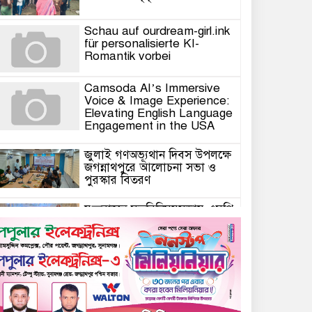
Schau auf ourdream-girl.ink
für personalisierte KI-
Romantik vorbei
Camsoda AI’s Immersive
Voice & Image Experience:
Elevating English Language
Engagement in the USA
জুলাই গণঅভ্যূথান দিবস উপলক্ষে
জগন্নাথপুরে আলোচনা সভা ও
পুরস্কার বিতরণ
যুক্তরাজ্যে মতবিনিময়সভায় এমপি
কয়ছর এম আহমেদ: জগন্নাথপুর-
শান্তিগঞ্জ আর কখনো অবহেলিত
থাকবে না
Come l’AI in Conversazione
Golove Mantiene Risposte
Naturali e Rapide