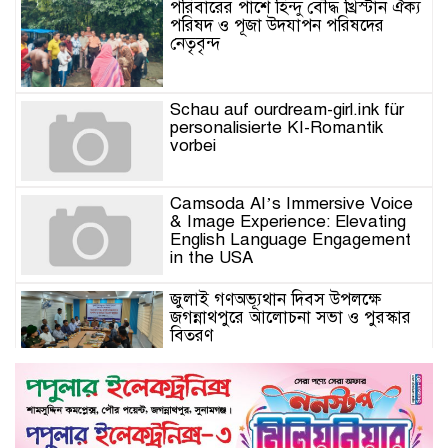
পরিবারের পাশে হিন্দু বৌদ্ধ খ্রিস্টান ঐক্য
পরিষদ ও পূজা উদযাপন পরিষদের
নেতৃবৃন্দ
Schau auf ourdream-girl.ink für
personalisierte KI-Romantik
vorbei
Camsoda AI’s Immersive Voice
& Image Experience: Elevating
English Language Engagement
in the USA
জুলাই গণঅভ্যূথান দিবস উপলক্ষে
জগন্নাথপুরে আলোচনা সভা ও পুরস্কার
বিতরণ
যুক্তরাজ্যে মতবিনিময়সভায় এমপি
কয়ছর এম আহমেদ: জগন্নাথপুর-
শান্তিগঞ্জ আর কখনো অবহেলিত থাকবে
না