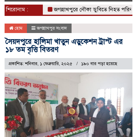
naviga
শিরোনাম :
জগন্নাথপুরে নৌকা ডুবিতে নিহত পরিবারের পাশে
হোম
জগন্নাথপুর সংবাদ
সৈয়দপুরে হালিমা খাতুন এডুকেশন ট্রাস্ট এর
১৮ তম বৃত্তি বিতরণ
প্রকাশিত: শনিবার, ১ ফেব্রুয়ারি, ২০২৫
১৯০ বার পড়া হয়েছে