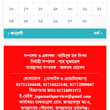
১৬
১৭
১৮
১৯
২০
২১
২২
২৩
২৪
২৫
২৬
২৭
২৮
« জানুয়ারী
মার্চ »
সম্পাদক ও প্রকাশক : আমিনুল হক সিপন
নির্বাহী সম্পাদক : শাহ ফুজায়েল
ব্যবস্থাপনা সম্পাদক : আকমল হোসেন
যোগাযোগ : (মোবাইল ও হোয়াটস্অ্যাপ)
𝟎𝟏𝟕𝟏𝟏𝟏𝟎𝟒𝟒𝟒𝟖, 𝟎𝟏𝟕𝟏𝟔𝟎𝟐𝟑𝟏𝟒𝟎, 𝟎𝟏𝟕𝟏𝟐𝟖𝟎𝟎𝟔𝟔𝟕
বিজ্ঞাপণের জন্যঃ 𝟎𝟏𝟕𝟏𝟖𝟎𝟗𝟏𝟗𝟕𝟐
ই-মেইল: 𝐣𝐚𝐠𝐚𝐧𝐧𝐚𝐭𝐡𝐩𝐮𝐫𝐯𝐢𝐞𝐰@𝐠𝐦𝐚𝐢𝐥.𝐜𝐨𝐦
কার্যালয়ঃ ডাকবাংলো রোড, জগন্নাথপুর আ/এ,
জগন্নাথপুর পৌরসভা, জগন্নাথপুর সুনামগঞ্জ।