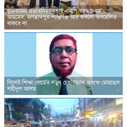
যুক্তরাজ্যে মতবিনিময়সভায় এমপি কয়ছর এম
আহমেদ: জগন্নাথপুর-শান্তিগঞ্জ আর কখনো অবহেলিত
থাকবে না
সিলেট শিক্ষা বোর্ডের নতুন চেয়ারম্যান অধ্যক্ষ মোহাম্মদ
শহীদুল আলম