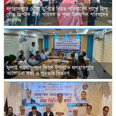
জগন্নাথপুরে নৌকা ডুবিতে নিহত পরিবারের পাশে হিন্দু
বৌদ্ধ খ্রিস্টান ঐক্য পরিষদ ও পূজা উদযাপন পরিষদের
নেতৃবৃন্দ
জুলাই গণঅভ্যূথান দিবস উপলক্ষে জগন্নাথপুরে
আলোচনা সভা ও পুরস্কার বিতরণ