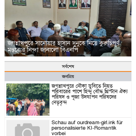
জগন্নাথপুরে সানোয়ার হাসান সুনুকে নিয়ে কুরুচিপূর্ণ
মন্তব্যের নিন্দা জানালো বিএনপি
সর্বশেষ
জনপ্রিয়
জগন্নাথপুরে নৌকা ডুবিতে নিহত
পরিবারের পাশে হিন্দু বৌদ্ধ খ্রিস্টান ঐক্য
পরিষদ ও পূজা উদযাপন পরিষদের
নেতৃবৃন্দ
Schau auf ourdream-girl.ink für
personalisierte KI-Romantik
vorbei