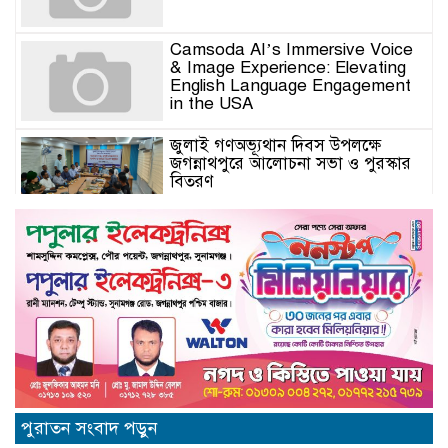
Camsoda AI’s Immersive Voice
& Image Experience: Elevating
English Language Engagement
in the USA
জুলাই গণঅভ্যূথান দিবস উপলক্ষে
জগন্নাথপুরে আলোচনা সভা ও পুরস্কার
বিতরণ
যুক্তরাজ্যে মতবিনিময়সভায় এমপি
কয়ছর এম আহমেদ: জগন্নাথপুর-
শান্তিগঞ্জ আর কখনো অবহেলিত থাকবে
না
Come l’AI in Conversazione
Golove Mantiene Risposte
Naturali e Rapide
সিলেট শিক্ষা বোর্ডের নতুন চেয়ারম্যান
পুরাতন সংবাদ পড়ুন
অধ্যক্ষ মোহাম্মদ শহীদুল আলম