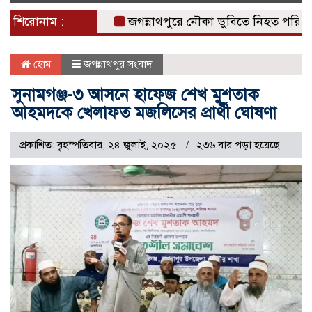
naviga
শিরোনাম :
জগন্নাথপুরে নৌকা ডুবিতে নিহত পরিবারের পাশ
হোম
জগন্নাথপুর সংবাদ
সুনামগঞ্জ-৩ আসনে হাফেজ শেখ মুশতাক
আহমদকে খেলাফত মজলিসের প্রার্থী ঘোষণা
প্রকাশিত: বৃহস্পতিবার, ২৪ জুলাই, ২০২৫
২৩৬ বার পড়া হয়েছে