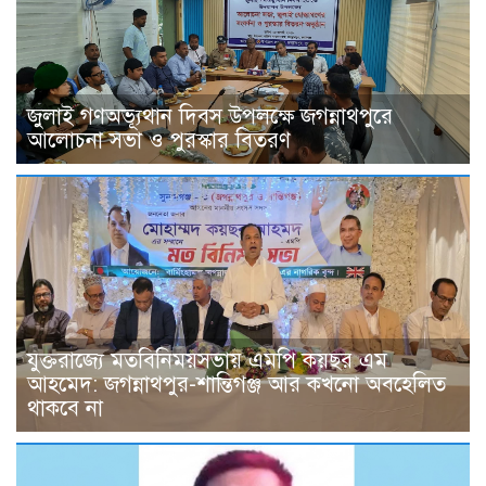
জুলাই গণঅভ্যূথান দিবস উপলক্ষে জগন্নাথপুরে
আলোচনা সভা ও পুরস্কার বিতরণ
যুক্তরাজ্যে মতবিনিময়সভায় এমপি কয়ছর এম
আহমেদ: জগন্নাথপুর-শান্তিগঞ্জ আর কখনো অবহেলিত
থাকবে না