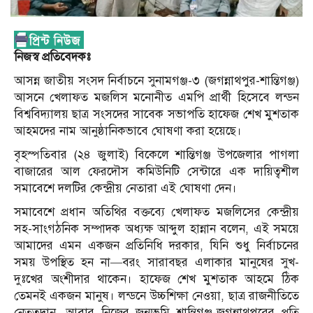
নিজস্ব প্রতিবেদকঃ
আসন্ন জাতীয় সংসদ নির্বাচনে সুনামগঞ্জ-৩ (জগন্নাথপুর-শান্তিগঞ্জ)
আসনে খেলাফত মজলিস মনোনীত এমপি প্রার্থী হিসেবে লন্ডন
বিশ্ববিদ্যালয় ছাত্র সংসদের সাবেক সভাপতি হাফেজ শেখ মুশতাক
আহমদের নাম আনুষ্ঠানিকভাবে ঘোষণা করা হয়েছে।
বৃহস্পতিবার (২৪ জুলাই) বিকেলে শান্তিগঞ্জ উপজেলার পাগলা
বাজারের আল ফেরদৌস কমিউনিটি সেন্টারে এক দায়িত্বশীল
সমাবেশে দলটির কেন্দ্রীয় নেতারা এই ঘোষণা দেন।
সমাবেশে প্রধান অতিথির বক্তব্যে খেলাফত মজলিসের কেন্দ্রীয়
সহ-সাংগঠনিক সম্পাদক অধ্যক্ষ আব্দুল হান্নান বলেন, এই সময়ে
আমাদের এমন একজন প্রতিনিধি দরকার, যিনি শুধু নির্বাচনের
সময় উপস্থিত হন না—বরং সারাবছর এলাকার মানুষের সুখ-
দুঃখের অংশীদার থাকেন। হাফেজ শেখ মুশতাক আহমে ঠিক
তেমনই একজন মানুষ। লন্ডনে উচ্চশিক্ষা নেওয়া, ছাত্র রাজনীতিতে
নেতৃত্বদান, আবার নিজের জন্মভূমি শান্তিগঞ্জ-জগন্নাথপুরের প্রতি