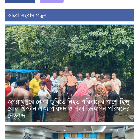
আরো সংবাদ পড়ুন
জগন্নাথপুরে নৌকা ডুবিতে নিহত পরিবারের পাশে হিন্দু
বৌদ্ধ খ্রিস্টান ঐক্য পরিষদ ও পূজা উদযাপন পরিষদের
নেতৃবৃন্দ