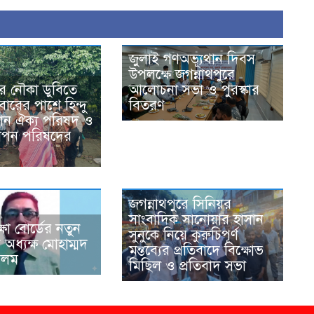
জুলাই গণঅভ্যূথান দিবস
উপলক্ষে জগন্নাথপুরে
আলোচনা সভা ও পুরস্কার
রে নৌকা ডুবিতে
বিতরণ
ারের পাশে হিন্দু
স্টান ঐক্য পরিষদ ও
াপন পরিষদের
জগন্নাথপুরে সিনিয়র
সাংবাদিক সানোয়ার হাসান
্ষা বোর্ডের নতুন
সুনুকে নিয়ে কুরুচিপূর্ণ
ন অধ্যক্ষ মোহাম্মদ
মন্তব্যের প্রতিবাদে বিক্ষোভ
আলম
মিছিল ও প্রতিবাদ সভা