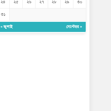
২৪
২৫
২৬
২৭
২৮
২৯
৩০
৩১
« জুলাই
সেপ্টেম্বর »