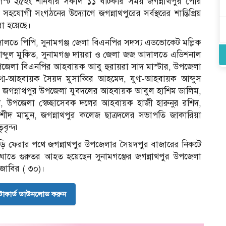
্ট ২৫ইং শনিবার সকাল ১১ ঘটিকার সময় জগন্নাথপুর পৌর
হযোগী সংগঠনের উদ্যোগে জগন্নাথপুরের সর্বস্থরের শান্তিপ্রিয়
করা হয়েছে।
ালতে পিপি, সুনামগঞ্জ জেলা বিএনপির সদস্য এডভোকেট মল্লিক
 আব্দুল মুকিত, সুনামগঞ্জ দায়রা ও জেলা জজ আদালতে এডিশনাল
পজেলা বিএনপির আহবায়ক আবু হুরায়রা সাদ মাস্টার, উপজেলা
গ্ম-আহবায়ক সৈয়দ মুসাব্বির আহমেদ, যুগ্ম-আহবায়ক আব্দুস
ু, জগন্নাথপুর উপজেলা যুবদলের আহবায়ক আবুল হাশিম ডালিম,
 উপজেলা স্বেচ্ছাসেবক দলের আহবায়ক হাজী হারুনুর রশিদ,
শীদ মামুন, জগন্নাথপুর কলেজ ছাত্রদলের সভাপতি জাকারিয়া
বৃন্দ৷
াড়ি ফেরার পথে জগন্নাথপুর উপজেলার সৈয়দপুর বাজারের নিকটে
 আঘাতে গুরুতর আহত হয়েছেন সুনামগঞ্জের জগন্নাথপুর উপজেলা
 জাবির ( ৩০)।
োকার্ড ডাউনলোড করুন