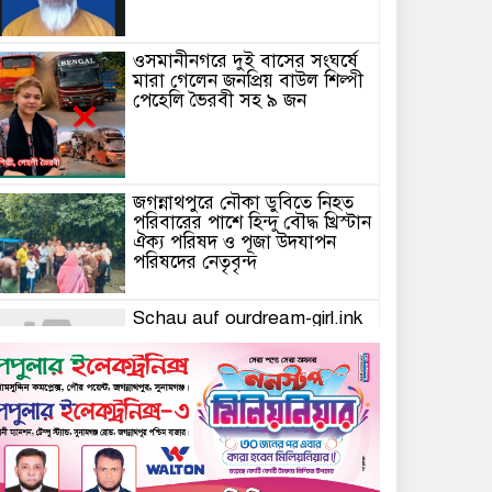
ওসমানীনগরে দুই বাসের সংঘর্ষে
মারা গেলেন জনপ্রিয় বাউল শিল্পী
পেহেলি ভৈরবী সহ ৯ জন
জগন্নাথপুরে নৌকা ডুবিতে নিহত
পরিবারের পাশে হিন্দু বৌদ্ধ খ্রিস্টান
ঐক্য পরিষদ ও পূজা উদযাপন
পরিষদের নেতৃবৃন্দ
Schau auf ourdream-girl.ink
für personalisierte KI-
Romantik vorbei
Camsoda AI’s Immersive
Voice & Image Experience:
Elevating English Language
Engagement in the USA