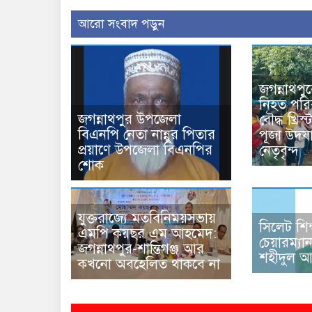
আরো সংবাদ পড়ুন
জগন্নাথপু
নিহত পরিব
জগন্নাথপুর উপজেলা
বৌদ্ধ খ্রি
বিএনপি নেতা নান্নুর পিতার
পূজা উদয
প্রয়াণে উপজেলা বিএনপির
নেতৃবৃন্দ
শোক
যুক্তরাজ্যে মতবিনিময়সভায়
সিলেট শিক
এমপি কয়ছর এম আহমেদ:
চেয়ারম্যা
জগন্নাথপুর-শান্তিগঞ্জ আর
শহীদুল 
কখনো অবহেলিত থাকবে না