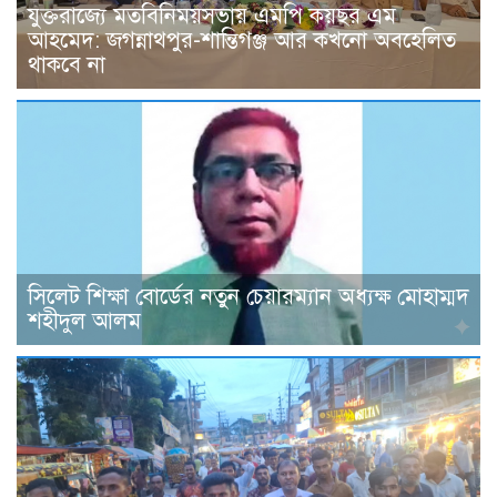
যুক্তরাজ্যে মতবিনিময়সভায় এমপি কয়ছর এম
আহমেদ: জগন্নাথপুর-শান্তিগঞ্জ আর কখনো অবহেলিত
থাকবে না
সিলেট শিক্ষা বোর্ডের নতুন চেয়ারম্যান অধ্যক্ষ মোহাম্মদ
শহীদুল আলম