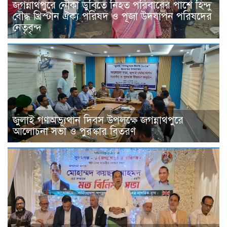
জগন্নাথপুরে নৌকা ডুবিতে নিহত পরিবারের পাশে হিন্দু
বৌদ্ধ খ্রিস্টান ঐক্য পরিষদ ও পূজা উদযাপন পরিষদের
নেতৃবৃন্দ
জুলাই গণঅভ্যূথান দিবস উপলক্ষে জগন্নাথপুরে
আলোচনা সভা ও পুরস্কার বিতরণ