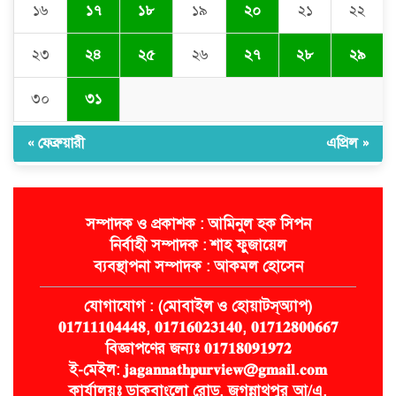
১৬
১৭
১৮
১৯
২০
২১
২২
২৩
২৪
২৫
২৬
২৭
২৮
২৯
৩০
৩১
« ফেব্রুয়ারী
এপ্রিল »
সম্পাদক ও প্রকাশক : আমিনুল হক সিপন
নির্বাহী সম্পাদক : শাহ ফুজায়েল
ব্যবস্থাপনা সম্পাদক : আকমল হোসেন
যোগাযোগ : (মোবাইল ও হোয়াটস্অ্যাপ)
𝟎𝟏𝟕𝟏𝟏𝟏𝟎𝟒𝟒𝟒𝟖, 𝟎𝟏𝟕𝟏𝟔𝟎𝟐𝟑𝟏𝟒𝟎, 𝟎𝟏𝟕𝟏𝟐𝟖𝟎𝟎𝟔𝟔𝟕
বিজ্ঞাপণের জন্যঃ 𝟎𝟏𝟕𝟏𝟖𝟎𝟗𝟏𝟗𝟕𝟐
ই-মেইল: 𝐣𝐚𝐠𝐚𝐧𝐧𝐚𝐭𝐡𝐩𝐮𝐫𝐯𝐢𝐞𝐰@𝐠𝐦𝐚𝐢𝐥.𝐜𝐨𝐦
কার্যালয়ঃ ডাকবাংলো রোড, জগন্নাথপুর আ/এ,