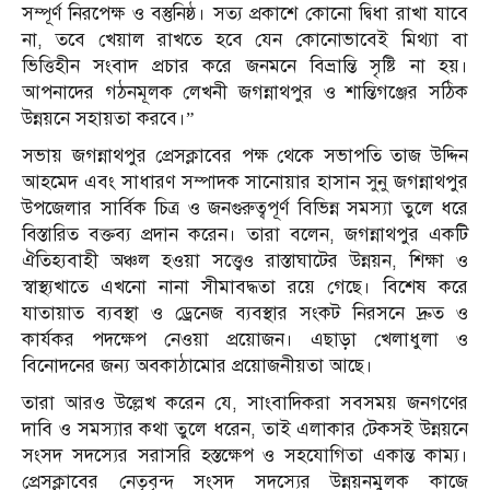
সম্পূর্ণ নিরপেক্ষ ও বস্তুনিষ্ঠ। সত্য প্রকাশে কোনো দ্বিধা রাখা যাবে
না, তবে খেয়াল রাখতে হবে যেন কোনোভাবেই মিথ্যা বা
ভিত্তিহীন সংবাদ প্রচার করে জনমনে বিভ্রান্তি সৃষ্টি না হয়।
আপনাদের গঠনমূলক লেখনী জগন্নাথপুর ও শান্তিগঞ্জের সঠিক
উন্নয়নে সহায়তা করবে।”
সভায় জগন্নাথপুর প্রেসক্লাবের পক্ষ থেকে সভাপতি তাজ উদ্দিন
আহমেদ এবং সাধারণ সম্পাদক সানোয়ার হাসান সুনু জগন্নাথপুর
উপজেলার সার্বিক চিত্র ও জনগুরুত্বপূর্ণ বিভিন্ন সমস্যা তুলে ধরে
বিস্তারিত বক্তব্য প্রদান করেন। তারা বলেন, জগন্নাথপুর একটি
ঐতিহ্যবাহী অঞ্চল হওয়া সত্ত্বেও রাস্তাঘাটের উন্নয়ন, শিক্ষা ও
স্বাস্থ্যখাতে এখনো নানা সীমাবদ্ধতা রয়ে গেছে। বিশেষ করে
যাতায়াত ব্যবস্থা ও ড্রেনেজ ব্যবস্থার সংকট নিরসনে দ্রুত ও
কার্যকর পদক্ষেপ নেওয়া প্রয়োজন। এছাড়া খেলাধুলা ও
বিনোদনের জন্য অবকাঠামোর প্রয়োজনীয়তা আছে।
তারা আরও উল্লেখ করেন যে, সাংবাদিকরা সবসময় জনগণের
দাবি ও সমস্যার কথা তুলে ধরেন, তাই এলাকার টেকসই উন্নয়নে
সংসদ সদস্যের সরাসরি হস্তক্ষেপ ও সহযোগিতা একান্ত কাম্য।
প্রেসক্লাবের নেতৃবৃন্দ সংসদ সদস্যের উন্নয়নমুলক কাজে