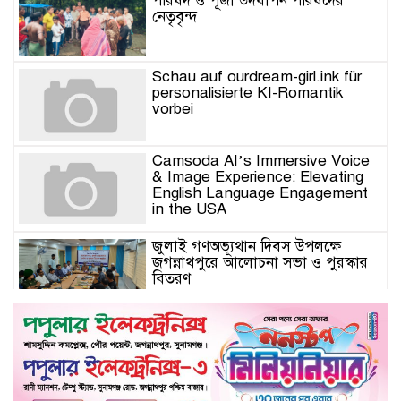
পরিষদ ও পূজা উদযাপন পরিষদের
নেতৃবৃন্দ
Schau auf ourdream-girl.ink für
personalisierte KI-Romantik
vorbei
Camsoda AI’s Immersive Voice
& Image Experience: Elevating
English Language Engagement
in the USA
জুলাই গণঅভ্যূথান দিবস উপলক্ষে
জগন্নাথপুরে আলোচনা সভা ও পুরস্কার
বিতরণ
যুক্তরাজ্যে মতবিনিময়সভায় এমপি
কয়ছর এম আহমেদ: জগন্নাথপুর-
শান্তিগঞ্জ আর কখনো অবহেলিত থাকবে
না