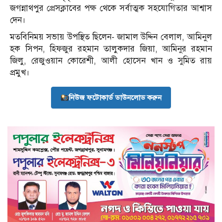
জগন্নাথপুর প্রেসক্লাবের পক্ষ থেকে সর্বাত্মক সহযোগিতার আশ্বাস
দেন।
মতবিনিময় সভায় উপস্থিত ছিলেন- জামাল উদ্দিন বেলাল, আমিনুল
হক সিপন, হিফজুর রহমান তালুকদার জিয়া, আমিনুর রহমান
জিলু, রেজুওয়ান কোরেশী, আলী হোসেন খান ও সুমিত রায়
প্রমুখ।
নিউজ ফটোকার্ড ডাউনলোড করুন