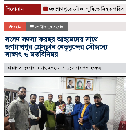
naviga
শিরোনাম :
জগন্নাথপুরে নৌকা ডুবিতে নিহত পরিবারের পাশে 
হোম
জগন্নাথপুর সংবাদ
সংসদ সদস্য কয়ছর আহমেদের সাথে
জগন্নাথপুর প্রেসক্লাব নেতৃবৃন্দের সৌজন্যে
সাক্ষাৎ ও মতবিনিময়
প্রকাশিত: বুধবার, ৪ মার্চ, ২০২৬
১১৬ বার পড়া হয়েছে