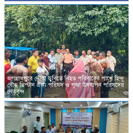
জগন্নাথপুরে নৌকা ডুবিতে নিহত পরিবারের পাশে হিন্দু
বৌদ্ধ খ্রিস্টান ঐক্য পরিষদ ও পূজা উদযাপন পরিষদের
নেতৃবৃন্দ