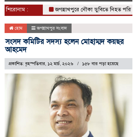
naviga
শিরোনাম :
জগন্নাথপুরে নৌকা ডুবিতে নিহত পরিবারের পাশে
হোম
জগন্নাথপুর সংবাদ
সংসদ কমিটির সদস্য হলেন মোহাম্মদ কয়ছর
আহমেদ
প্রকাশিত: বৃহস্পতিবার, ১২ মার্চ, ২০২৬
১৫৮ বার পড়া হয়েছে