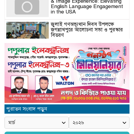
& Image Experience: Elevating
English Language Engagement
in the USA
জুলাই গণঅভ্যূথান দিবস উপলক্ষে
জগন্নাথপুরে আলোচনা সভা ও পুরস্কার
বিতরণ
যুক্তরাজ্যে মতবিনিময়সভায় এমপি
কয়ছর এম আহমেদ: জগন্নাথপুর-
শান্তিগঞ্জ আর কখনো অবহেলিত থাকবে
না
Come l’AI in Conversazione
Golove Mantiene Risposte
Naturali e Rapide
সিলেট শিক্ষা বোর্ডের নতুন চেয়ারম্যান
পুরাতন সংবাদ পড়ুন
অধ্যক্ষ মোহাম্মদ শহীদুল আলম
জগন্নাথপুরে সিনিয়র সাংবাদিক