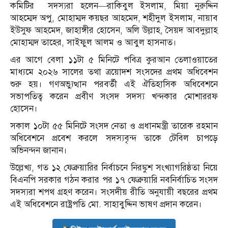
কমিটির
সদস্যরা হলেন—রাকিবুল ইসলাম, মিয়া নুরুদ্দিন
আহম্মেদ অপু, মোহাম্মদ কয়ছর আহমেদ, শহীদুল ইসলাম, নায়াব
ইউসুফ আহমেদ, জাহাঙ্গীর হোসেন, অলি উল্লাহ, সৈয়দ আবদুল্লাহ
মোহাম্মদ তাহের, সাইফুল আলম ও আবুল হাসনাত।
এর আগে বেলা ১১টা ৫ মিনিটে পবিত্র কুরআন তেলাওয়াতের
মাধ্যমে ২০২৬ সালের তথা ত্রয়োদশ সংসদের প্রথম অধিবেশন
শুরু হয়। গণঅভ্যুত্থান পরবর্তী এই ঐতিহাসিক অধিবেশনে
সভাপতিত্ব করেন প্রবীণ সংসদ সদস্য খন্দকার মোশাররফ
হোসেন।
সকাল ১০টা ৫৫ মিনিটে সংসদ নেতা ও প্রধানমন্ত্রী তারেক রহমান
অধিবেশনে প্রবেশ করলে সদস্যবৃন্দ তাকে টেবিল চাপড়ে
অভিনন্দন জানান।
উল্লেখ্য, গত ১২ ফেব্রুয়ারির নির্বাচনে নিরঙ্কুশ সংখ্যাগরিষ্ঠতা নিয়ে
বিএনপি সরকার গঠন করার পর ১৭ ফেব্রুয়ারি নবনির্বাচিত সংসদ
সদস্যরা শপথ গ্রহণ করেন। সংসদীয় রীতি অনুযায়ী বছরের প্রথম
এই অধিবেশনে রাষ্ট্রপতি মো. সাহাবুদ্দিন ভাষণ প্রদান করেন।