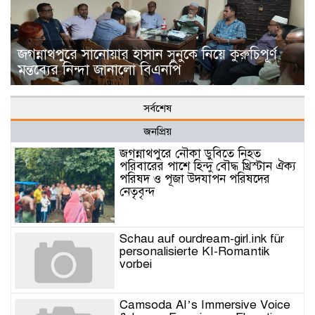
জগন্নাথপুরে সানোয়ার হাসান সুনুকে নিয়ে কুরুচিপূর্ণ
মন্তব্যের নিন্দা জানালো বিএনপি
সর্বশেষ
জনপ্রিয়
জগন্নাথপুরে নৌকা ডুবিতে নিহত
পরিবারের পাশে হিন্দু বৌদ্ধ খ্রিস্টান ঐক্য
পরিষদ ও পূজা উদযাপন পরিষদের
নেতৃবৃন্দ
Schau auf ourdream-girl.ink für
personalisierte KI-Romantik
vorbei
Camsoda AI’s Immersive Voice