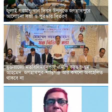
জুলাই গণঅভ্যূথান দিবস উপলক্ষে জগন্নাথপুরে
আলোচনা সভা ও পুরস্কার বিতরণ
যুক্তরাজ্যে মতবিনিময়সভায় এমপি কয়ছর এম
আহমেদ: জগন্নাথপুর-শান্তিগঞ্জ আর কখনো অবহেলিত
থাকবে না