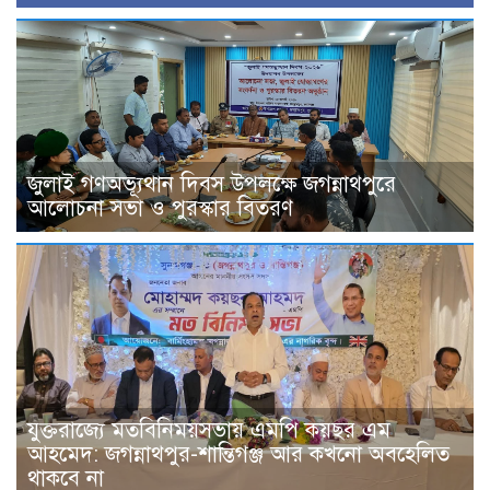
জুলাই গণঅভ্যূথান দিবস উপলক্ষে জগন্নাথপুরে
আলোচনা সভা ও পুরস্কার বিতরণ
যুক্তরাজ্যে মতবিনিময়সভায় এমপি কয়ছর এম
আহমেদ: জগন্নাথপুর-শান্তিগঞ্জ আর কখনো অবহেলিত
থাকবে না