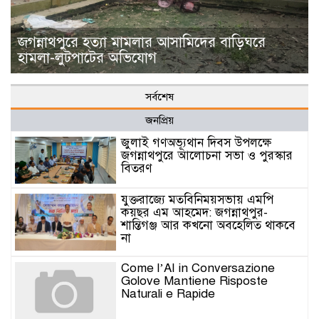
জগন্নাথপুরে হত্যা মামলার আসামিদের বাড়িঘরে
হামলা-লুটপাটের অভিযোগ
সর্বশেষ
জনপ্রিয়
জুলাই গণঅভ্যূথান দিবস উপলক্ষে
জগন্নাথপুরে আলোচনা সভা ও পুরস্কার
বিতরণ
যুক্তরাজ্যে মতবিনিময়সভায় এমপি
কয়ছর এম আহমেদ: জগন্নাথপুর-
শান্তিগঞ্জ আর কখনো অবহেলিত থাকবে
না
Come l’AI in Conversazione
Golove Mantiene Risposte
Naturali e Rapide