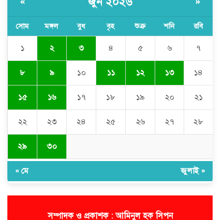
জুন ২০২৬
«
»
জগন্নাথপুরে নৌকাডুবির ঘটনায়
নিহতদের পরিবারের পাশে এডভোকেট
সোম
মঙ্গল
বুধ
বৃহ
শুক্র
শনি
রবি
ইয়াসিন খান
১
২
৩
৪
৫
৬
৭
জগন্নাথপুরে গৃহবধূর ঝুলন্ত লাশ উদ্ধার,
স্বজনদের দাবি হত্যা
৮
৯
১০
১১
১২
১৩
১৪
১৫
১৬
১৭
১৮
১৯
২০
২১
২২
২৩
২৪
২৫
২৬
২৭
২৮
২৯
৩০
« মে
জুলাই »
সম্পাদক ও প্রকাশক : আমিনুল হক সিপন