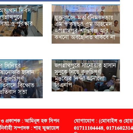
অভ্যূথান দিবস
গন্নাথপুরে
যুক্তরাজ্যে মতবিনিময়সভায়
ভা ও পুরস্কার
এমপি কয়ছর এম আহমেদ:
জগন্নাথপুর-শান্তিগঞ্জ আর
কখনো অবহেলিত থাকবে না
জগন্নাথপুরে সানোয়ার হাসান
রে সিনিয়র
সুনুকে নিয়ে কুরুচিপূর্ণ
সানোয়ার হাসান
মন্তব্যের নিন্দা জানালো
ে কুরুচিপূর্ণ
বিএনপি
প্রতিবাদে বিক্ষোভ
্রতিবাদ সভা
 ও প্রকাশক : আমিনুল হক সিপন
যোগাযোগ : (মোবাইল ও হোয়াট
নির্বাহী সম্পাদক : শাহ ফুজায়েল
𝟎𝟏𝟕𝟏𝟏𝟏𝟎𝟒𝟒𝟒𝟖, 𝟎𝟏𝟕𝟏𝟔𝟎𝟐𝟑𝟏