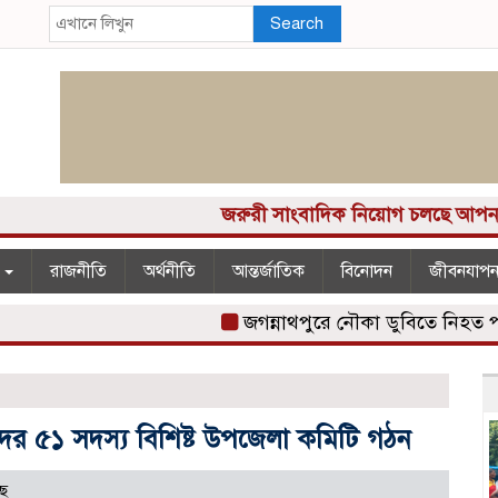
Search
জরুরী সাংবাদিক নিয়োগ চলছে আপনার কাছে 
শ
রাজনীতি
অর্থনীতি
আন্তর্জাতিক
বিনোদন
জীবনযাপ
জগন্নাথপুরে নৌকা ডুবিতে নিহত পরিবারে
দের ৫১ সদস্য বিশিষ্ট উপজেলা কমিটি গঠন
ছে