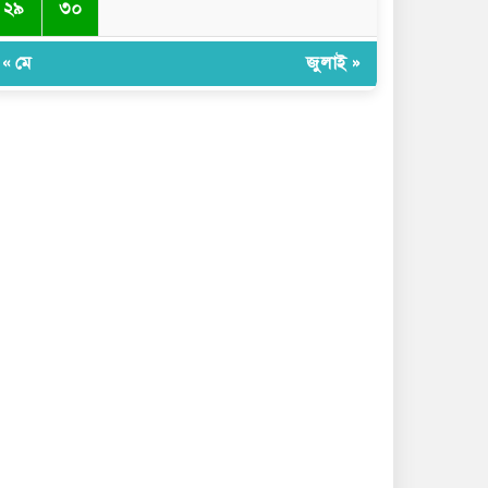
২৯
৩০
« মে
জুলাই »