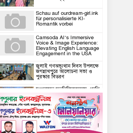
Schau auf ourdream-girl.ink
für personalisierte KI-
Romantik vorbei
Camsoda AI’s Immersive
Voice & Image Experience:
Elevating English Language
Engagement in the USA
জুলাই গণঅভ্যূথান দিবস উপলক্ষে
জগন্নাথপুরে আলোচনা সভা ও
পুরস্কার বিতরণ
যুক্তরাজ্যে মতবিনিময়সভায় এমপি
কয়ছর এম আহমেদ: জগন্নাথপুর-
শান্তিগঞ্জ আর কখনো অবহেলিত
থাকবে না
Come l’AI in Conversazione
Golove Mantiene Risposte
Naturali e Rapide