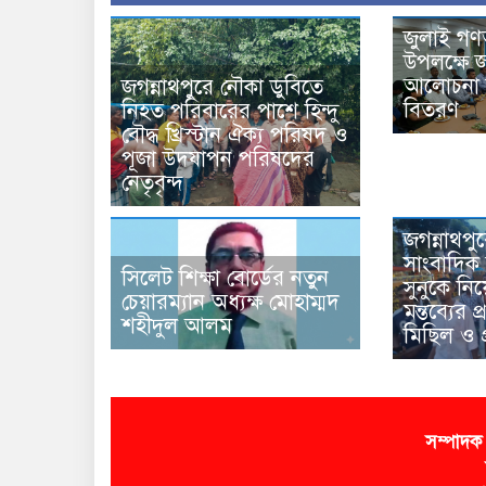
জুলাই গণ
উপলক্ষে জ
আলোচনা স
জগন্নাথপুরে নৌকা ডুবিতে
বিতরণ
নিহত পরিবারের পাশে হিন্দু
বৌদ্ধ খ্রিস্টান ঐক্য পরিষদ ও
পূজা উদযাপন পরিষদের
নেতৃবৃন্দ
জগন্নাথপু
সাংবাদিক 
সিলেট শিক্ষা বোর্ডের নতুন
সুনুকে নিয়
চেয়ারম্যান অধ্যক্ষ মোহাম্মদ
মন্তব্যের 
শহীদুল আলম
মিছিল ও প
সম্পাদক