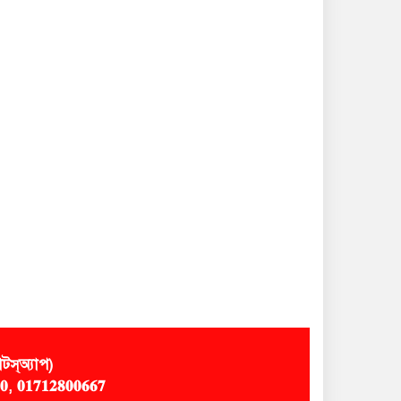
স্অ্যাপ)
𝟎, 𝟎𝟏𝟕𝟏𝟐𝟖𝟎𝟎𝟔𝟔𝟕