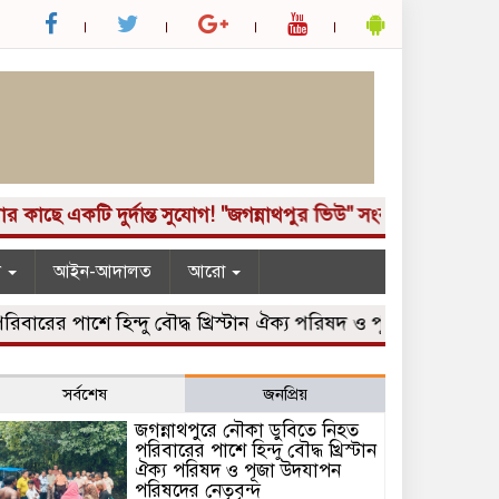
একটি দুর্দান্ত সুযোগ! "জগন্নাথপুর ভিউ" সংবাদপত্রে জরুরী ভিত
ন
আইন-আদালত
আরো
র পাশে হিন্দু বৌদ্ধ খ্রিস্টান ঐক্য পরিষদ ও পূজা উদযাপন পরিষদে
সর্বশেষ
জনপ্রিয়
জগন্নাথপুরে নৌকা ডুবিতে নিহত
পরিবারের পাশে হিন্দু বৌদ্ধ খ্রিস্টান
ঐক্য পরিষদ ও পূজা উদযাপন
পরিষদের নেতৃবৃন্দ