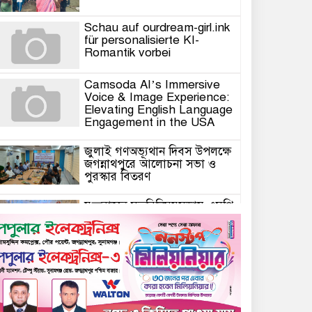
Schau auf ourdream-girl.ink
für personalisierte KI-
Romantik vorbei
Camsoda AI’s Immersive
Voice & Image Experience:
Elevating English Language
Engagement in the USA
জুলাই গণঅভ্যূথান দিবস উপলক্ষে
জগন্নাথপুরে আলোচনা সভা ও
পুরস্কার বিতরণ
যুক্তরাজ্যে মতবিনিময়সভায় এমপি
কয়ছর এম আহমেদ: জগন্নাথপুর-
শান্তিগঞ্জ আর কখনো অবহেলিত
থাকবে না
Come l’AI in Conversazione
Golove Mantiene Risposte
Naturali e Rapide