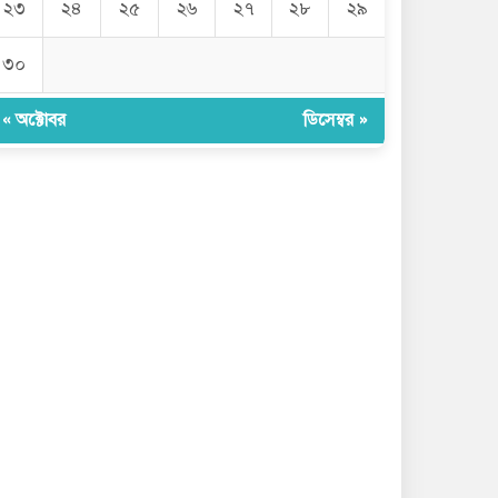
২৩
২৪
২৫
২৬
২৭
২৮
২৯
৩০
« অক্টোবর
ডিসেম্বর »