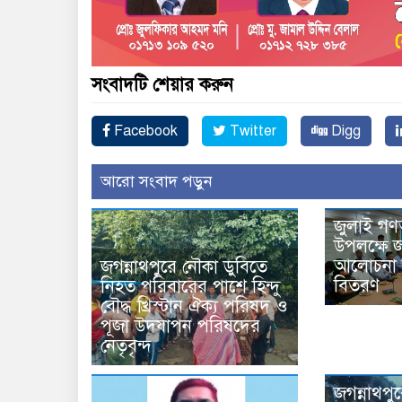
সংবাদটি শেয়ার করুন
Facebook
Twitter
Digg
আরো সংবাদ পড়ুন
জুলাই গণ
উপলক্ষে জ
আলোচনা স
জগন্নাথপুরে নৌকা ডুবিতে
বিতরণ
নিহত পরিবারের পাশে হিন্দু
বৌদ্ধ খ্রিস্টান ঐক্য পরিষদ ও
পূজা উদযাপন পরিষদের
নেতৃবৃন্দ
জগন্নাথপু