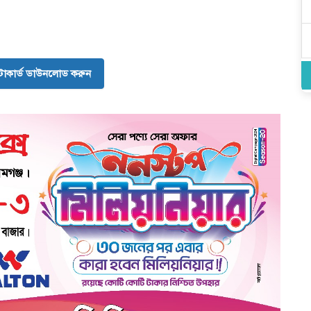
োকার্ড ডাউনলোড করুন