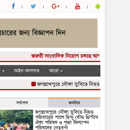
জরুরী সাংবাদিক নিয়োগ চলছে আপনার কাছে একটি দুর্দান্
ন
আইন-আদালত
আরো
জগন্নাথপুরে নৌকা ডুবিতে নিহত পরিবারের পাশে হিন্দু
সর্বশেষ
জনপ্রিয়
জগন্নাথপুরে নৌকা ডুবিতে নিহত
পরিবারের পাশে হিন্দু বৌদ্ধ খ্রিস্টান
ঐক্য পরিষদ ও পূজা উদযাপন
পরিষদের নেতৃবৃন্দ