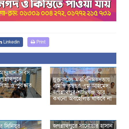
Linkedin
Print
অভ্যূথান দিবস
গন্নাথপুরে
যুক্তরাজ্যে মতবিনিময়সভায়
ভা ও পুরস্কার
এমপি কয়ছর এম আহমেদ:
জগন্নাথপুর-শান্তিগঞ্জ আর
কখনো অবহেলিত থাকবে না
জগন্নাথপুরে সানোয়ার হাসান
রে সিনিয়র