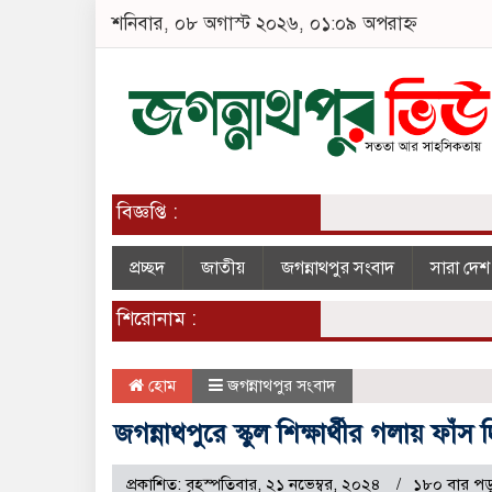
শনিবার, ০৮ অগাস্ট ২০২৬, ০১:০৯ অপরাহ্ন
বিজ্ঞপ্তি :
প্রচ্ছদ
জাতীয়
জগন্নাথপুর সংবাদ
সারা দে
শিরোনাম :
হোম
জগন্নাথপুর সংবাদ
জগন্নাথপুরে স্কুল শিক্ষার্থীর গলায় ফাঁস 
প্রকাশিত: বৃহস্পতিবার, ২১ নভেম্বর, ২০২৪
১৮০ বার পড়