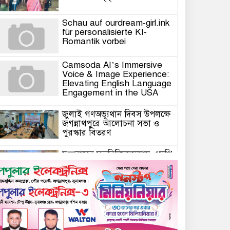
Schau auf ourdream-girl.ink
für personalisierte KI-
Romantik vorbei
Camsoda AI’s Immersive
Voice & Image Experience:
Elevating English Language
Engagement in the USA
জুলাই গণঅভ্যূথান দিবস উপলক্ষে
জগন্নাথপুরে আলোচনা সভা ও
পুরস্কার বিতরণ
যুক্তরাজ্যে মতবিনিময়সভায় এমপি
কয়ছর এম আহমেদ: জগন্নাথপুর-
শান্তিগঞ্জ আর কখনো অবহেলিত
থাকবে না
Come l’AI in Conversazione
Golove Mantiene Risposte
Naturali e Rapide