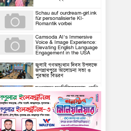
Schau auf ourdream-girl.ink
für personalisierte KI-
Romantik vorbei
Camsoda AI’s Immersive
Voice & Image Experience:
Elevating English Language
Engagement in the USA
জুলাই গণঅভ্যূথান দিবস উপলক্ষে
জগন্নাথপুরে আলোচনা সভা ও
পুরস্কার বিতরণ
যুক্তরাজ্যে মতবিনিময়সভায় এমপি
কয়ছর এম আহমেদ: জগন্নাথপুর-
শান্তিগঞ্জ আর কখনো অবহেলিত
থাকবে না
Come l’AI in Conversazione
Golove Mantiene Risposte
Naturali e Rapide