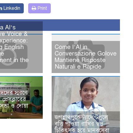
Linkedin
Print
 AI’s
ve Voice &
xperience:
g English
Come l’AI in
ge
Conversazione Golove
ent in the
Mantiene Risposte
Naturali e Rapide
ীদদের স্মরণে
 প্রেসক্লাবের
ভা ও দোয়া
জগন্নাথপুরে ট্যালেন্টপুলে
বৃত্তি পাওয়া রাখির স্বপ্ন
চিকিৎসক হয়ে মানবসেবা