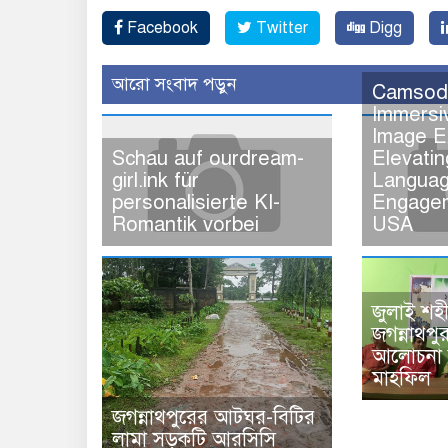
Facebook
Twitter
Digg
আরো সংবাদ পড়ুন
Camsoda
Immersi
Image E
Schau auf ourdream-
Elevatin
girl.ink für
Langua
personalisierte KI-
Engagem
Romantik vorbei
USA
জুলাই শহ
জগন্নাথপুর
আলোচনা স
মাহফিল
জগন্নাথপুরের আটঘর-বিটির
লামা সড়কটি আরসিসি