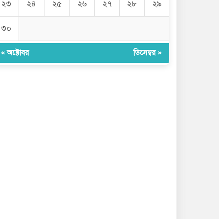
২৩
২৪
২৫
২৬
২৭
২৮
২৯
৩০
« অক্টোবর
ডিসেম্বর »