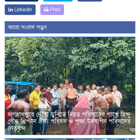
Linkedin
Print
আরো সংবাদ পড়ুন
জগন্নাথপুরে নৌকা ডুবিতে নিহত পরিবারের পাশে হিন্দু
বৌদ্ধ খ্রিস্টান ঐক্য পরিষদ ও পূজা উদযাপন পরিষদের
নেতৃবৃন্দ