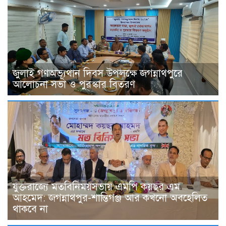
জুলাই গণঅভ্যূথান দিবস উপলক্ষে জগন্নাথপুরে
আলোচনা সভা ও পুরস্কার বিতরণ
যুক্তরাজ্যে মতবিনিময়সভায় এমপি কয়ছর এম
আহমেদ: জগন্নাথপুর-শান্তিগঞ্জ আর কখনো অবহেলিত
থাকবে না