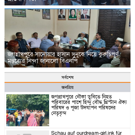
জগন্নাথপুরে সানোয়ার হাসান সুনুকে নিয়ে কুরুচিপূর্ণ
মন্তব্যের নিন্দা জানালো বিএনপি
সর্বশেষ
জনপ্রিয়
জগন্নাথপুরে নৌকা ডুবিতে নিহত
পরিবারের পাশে হিন্দু বৌদ্ধ খ্রিস্টান ঐক্য
পরিষদ ও পূজা উদযাপন পরিষদের
নেতৃবৃন্দ
Schau auf ourdream-girl.ink für