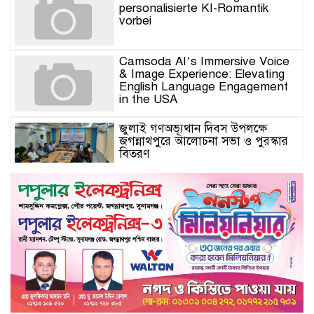
personalisierte KI-Romantik
vorbei
Camsoda AI’s Immersive Voice
& Image Experience: Elevating
English Language Engagement
in the USA
জুলাই গণঅভ্যূথান দিবস উপলক্ষে
জগন্নাথপুরে আলোচনা সভা ও পুরস্কার
বিতরণ
যুক্তরাজ্যে মতবিনিময়সভায় এমপি
কয়ছর এম আহমেদ: জগন্নাথপুর-
শান্তিগঞ্জ আর কখনো অবহেলিত থাকবে
না
Come l’AI in Conversazione
Golove Mantiene Risposte
Naturali e Rapide