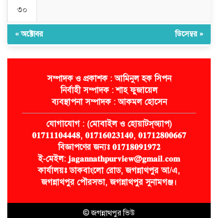
৩০
« অক্টোবর
ডিসেম্বর »
সম্পাদক ও প্রকাশক : আমিনুল হক সিপন
নির্বাহী সম্পাদক : শাহ ফুজায়েল
ব্যবস্থাপনা সম্পাদক : আকমল হোসেন
যোগাযোগ : (মোবাইল ও হোয়াটস্অ্যাপ)
𝟎𝟏𝟕𝟏𝟏𝟏𝟎𝟒𝟒𝟒𝟖, 𝟎𝟏𝟕𝟏𝟔𝟎𝟐𝟑𝟏𝟒𝟎, 𝟎𝟏𝟕𝟏𝟐𝟖𝟎𝟎𝟔𝟔𝟕
বিজ্ঞাপণের জন্যঃ 𝟎𝟏𝟕𝟏𝟖𝟎𝟗𝟏𝟗𝟕𝟐
ই-মেইল: 𝐣𝐚𝐠𝐚𝐧𝐧𝐚𝐭𝐡𝐩𝐮𝐫𝐯𝐢𝐞𝐰@𝐠𝐦𝐚𝐢𝐥.𝐜𝐨𝐦
কার্যালয়ঃ ডাকবাংলো রোড, জগন্নাথপুর আ/এ,
জগন্নাথপুর পৌরসভা, জগন্নাথপুর সুনামগঞ্জ।
© জগন্নাথপুর ভিউ