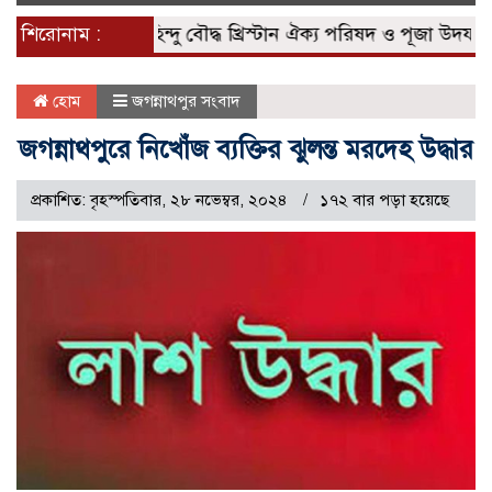
naviga
বারের পাশে হিন্দু বৌদ্ধ খ্রিস্টান ঐক্য পরিষদ ও পূজা উদযাপন পরি
শিরোনাম :
হোম
জগন্নাথপুর সংবাদ
জগন্নাথপুরে নিখোঁজ ব্যক্তির ঝুলন্ত মরদেহ উদ্ধার
প্রকাশিত: বৃহস্পতিবার, ২৮ নভেম্বর, ২০২৪
১৭২ বার পড়া হয়েছে