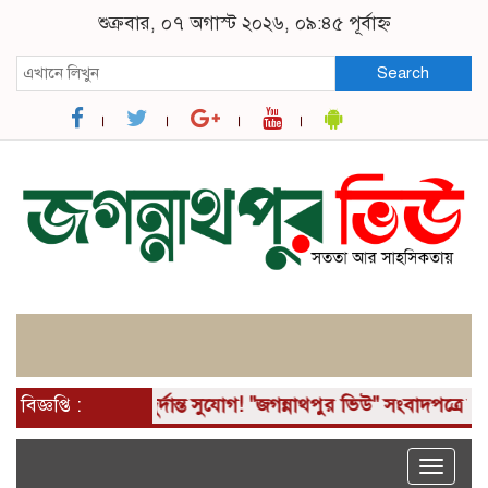
শুক্রবার, ০৭ অগাস্ট ২০২৬, ০৯:৪৫ পূর্বাহ্ন
Search
াছে একটি দুর্দান্ত সুযোগ! "জগন্নাথপুর ভিউ" সংবাদপত্রে জরুরী 
বিজ্ঞপ্তি :
Toggle