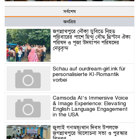
সর্বশেষ
জনপ্রিয়
জগন্নাথপুরে নৌকা ডুবিতে নিহত
পরিবারের পাশে হিন্দু বৌদ্ধ খ্রিস্টান ঐক্য
পরিষদ ও পূজা উদযাপন পরিষদের
নেতৃবৃন্দ
Schau auf ourdream-girl.ink für
personalisierte KI-Romantik
vorbei
Camsoda AI’s Immersive Voice
& Image Experience: Elevating
English Language Engagement
in the USA
জুলাই গণঅভ্যূথান দিবস উপলক্ষে
জগন্নাথপুরে আলোচনা সভা ও পুরস্কার
বিতরণ