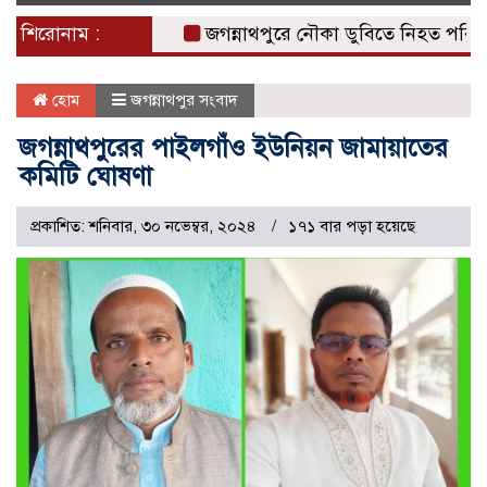
naviga
শিরোনাম :
জগন্নাথপুরে নৌকা ডুবিতে নিহত পরিবারের পা
হোম
জগন্নাথপুর সংবাদ
জগন্নাথপুরের পাইলগাঁও ইউনিয়ন জামায়াতের
কমিটি ঘোষণা
প্রকাশিত: শনিবার, ৩০ নভেম্বর, ২০২৪
১৭১ বার পড়া হয়েছে