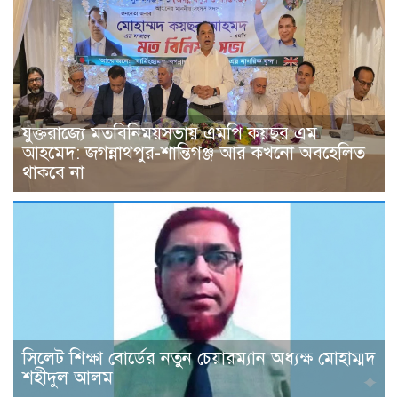
যুক্তরাজ্যে মতবিনিময়সভায় এমপি কয়ছর এম
আহমেদ: জগন্নাথপুর-শান্তিগঞ্জ আর কখনো অবহেলিত
থাকবে না
সিলেট শিক্ষা বোর্ডের নতুন চেয়ারম্যান অধ্যক্ষ মোহাম্মদ
শহীদুল আলম