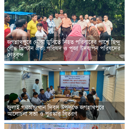
জগন্নাথপুরে নৌকা ডুবিতে নিহত পরিবারের পাশে হিন্দু
বৌদ্ধ খ্রিস্টান ঐক্য পরিষদ ও পূজা উদযাপন পরিষদের
নেতৃবৃন্দ
জুলাই গণঅভ্যূথান দিবস উপলক্ষে জগন্নাথপুরে
আলোচনা সভা ও পুরস্কার বিতরণ