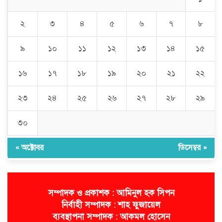
বিএনপি
২
৩
৪
৫
৬
৭
৮
জগন্নাথপুরে হত্যা মামলার আসামিদের
বাড়িঘরে হামলা-লুটপাটের অভিযোগ
৯
১০
১১
১২
১৩
১৪
১৫
১৬
১৭
১৮
১৯
২০
২১
২২
২৩
২৪
২৫
২৬
২৭
২৮
২৯
৩০
« অক্টোবর
ডিসেম্বর »
সম্পাদক ও প্রকাশক : আমিনুল হক সিপন
নির্বাহী সম্পাদক : শাহ ফুজায়েল
ব্যবস্থাপনা সম্পাদক : আকমল হোসেন