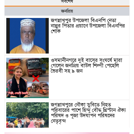
সর্বশেষ
জনপ্রিয়
জগন্নাথপুর উপজেলা বিএনপি নেতা
নান্নুর পিতার প্রয়াণে উপজেলা বিএনপির
শোক
ওসমানীনগরে দুই বাসের সংঘর্ষে মারা
গেলেন জনপ্রিয় বাউল শিল্পী পেহেলি
ভৈরবী সহ ৯ জন
জগন্নাথপুরে নৌকা ডুবিতে নিহত
পরিবারের পাশে হিন্দু বৌদ্ধ খ্রিস্টান ঐক্য
পরিষদ ও পূজা উদযাপন পরিষদের
নেতৃবৃন্দ