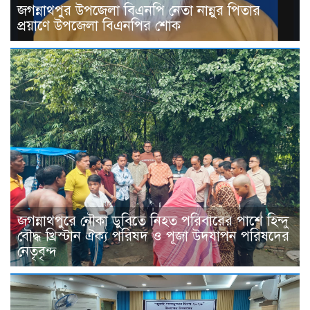
জগন্নাথপুর উপজেলা বিএনপি নেতা নান্নুর পিতার
প্রয়াণে উপজেলা বিএনপির শোক
জগন্নাথপুরে নৌকা ডুবিতে নিহত পরিবারের পাশে হিন্দু
বৌদ্ধ খ্রিস্টান ঐক্য পরিষদ ও পূজা উদযাপন পরিষদের
নেতৃবৃন্দ