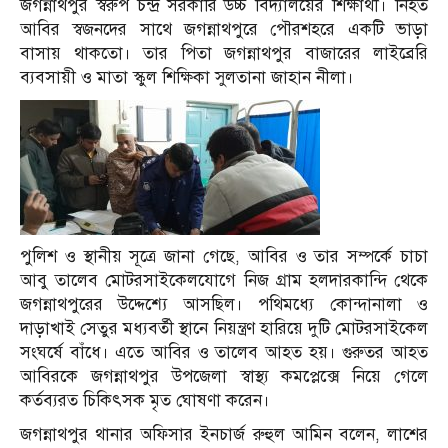
জগন্নাথপুর স্বরুপ চন্দ্র সরকারি উচ্চ বিদ্যালয়ের শিক্ষার্থী। নিহত
আবির স্বজনদের সাথে জগন্নাথপুরে পৌরশহরে একটি ভাড়া
বাসায় থাকতো। তার পিতা জগন্নাথপুর বাজারের লাইব্রেরি
ব্যবসায়ী ও মাতা স্কুল শিক্ষিকা সুলতানা জাহান নীলা।
পুলিশ ও স্থানীয় সূত্রে জানা গেছে, আবির ও তার সম্পর্কে চাচা
আবু তালেব মোটরসাইকেলযোগে নিজ গ্রাম হলদারকান্দি থেকে
জগন্নাথপুরের উদ্দেশ্যে আসছিল। পথিমধ্যে কোন্দানালা ও
দাড়াখাই সেতুর মধ্যবর্তী স্থানে নিয়ন্ত্রণ হারিয়ে দুটি মোটরসাইকেল
সংঘর্ষে বাঁধে। এতে আবির ও তালেব আহত হয়। গুরুতর আহত
আবিরকে জগন্নাথপুর উপজেলা স্বাস্থ্য কমপ্লেক্সে নিয়ে গেলে
কর্তব্যরত চিকিৎসক মৃত ঘোষণা করেন।
জগন্নাথপুর থানার অফিসার ইনচার্জ রুহুল আমিন বলেন, লাশের