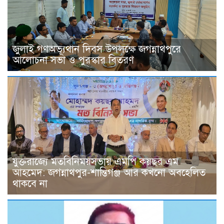
জুলাই গণঅভ্যূথান দিবস উপলক্ষে জগন্নাথপুরে
আলোচনা সভা ও পুরস্কার বিতরণ
যুক্তরাজ্যে মতবিনিময়সভায় এমপি কয়ছর এম
আহমেদ: জগন্নাথপুর-শান্তিগঞ্জ আর কখনো অবহেলিত
থাকবে না