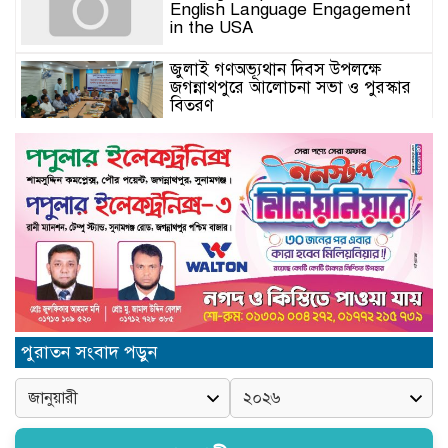
English Language Engagement
in the USA
জুলাই গণঅভ্যূথান দিবস উপলক্ষে
জগন্নাথপুরে আলোচনা সভা ও পুরস্কার
বিতরণ
যুক্তরাজ্যে মতবিনিময়সভায় এমপি
কয়ছর এম আহমেদ: জগন্নাথপুর-
শান্তিগঞ্জ আর কখনো অবহেলিত থাকবে
না
Come l’AI in Conversazione
Golove Mantiene Risposte
Naturali e Rapide
সিলেট শিক্ষা বোর্ডের নতুন চেয়ারম্যান
পুরাতন সংবাদ পড়ুন
অধ্যক্ষ মোহাম্মদ শহীদুল আলম
জগন্নাথপুরে সিনিয়র সাংবাদিক
সানোয়ার হাসান সুনুকে নিয়ে কুরুচিপূর্ণ