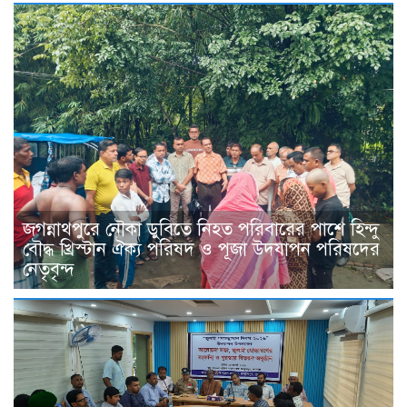
জগন্নাথপুরে নৌকা ডুবিতে নিহত পরিবারের পাশে হিন্দু
বৌদ্ধ খ্রিস্টান ঐক্য পরিষদ ও পূজা উদযাপন পরিষদের
নেতৃবৃন্দ