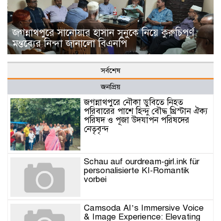
জগন্নাথপুরে সানোয়ার হাসান সুনুকে নিয়ে কুরুচিপূর্ণ
মন্তব্যের নিন্দা জানালো বিএনপি
সর্বশেষ
জনপ্রিয়
জগন্নাথপুরে নৌকা ডুবিতে নিহত
পরিবারের পাশে হিন্দু বৌদ্ধ খ্রিস্টান ঐক্য
পরিষদ ও পূজা উদযাপন পরিষদের
নেতৃবৃন্দ
Schau auf ourdream-girl.ink für
personalisierte KI-Romantik
vorbei
Camsoda AI’s Immersive Voice
& Image Experience: Elevating