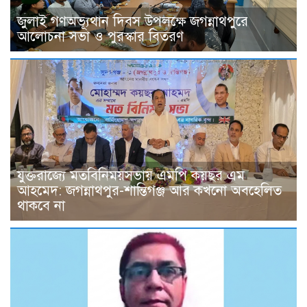
জুলাই গণঅভ্যূথান দিবস উপলক্ষে জগন্নাথপুরে
আলোচনা সভা ও পুরস্কার বিতরণ
যুক্তরাজ্যে মতবিনিময়সভায় এমপি কয়ছর এম
আহমেদ: জগন্নাথপুর-শান্তিগঞ্জ আর কখনো অবহেলিত
থাকবে না