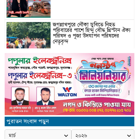
জগন্নাথপুরে নৌকা ডুবিতে নিহত
পরিবারের পাশে হিন্দু বৌদ্ধ খ্রিস্টান ঐক্য
পরিষদ ও পূজা উদযাপন পরিষদের
নেতৃবৃন্দ
Schau auf ourdream-girl.ink für
personalisierte KI-Romantik
vorbei
Camsoda AI’s Immersive Voice
& Image Experience: Elevating
English Language Engagement
in the USA
জুলাই গণঅভ্যূথান দিবস উপলক্ষে
পুরাতন সংবাদ পড়ুন
জগন্নাথপুরে আলোচনা সভা ও পুরস্কার
বিতরণ