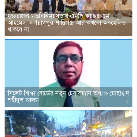
যুক্তরাজ্যে মতবিনিময়সভায় এমপি কয়ছর এম
আহমেদ: জগন্নাথপুর-শান্তিগঞ্জ আর কখনো অবহেলিত
থাকবে না
সিলেট শিক্ষা বোর্ডের নতুন চেয়ারম্যান অধ্যক্ষ মোহাম্মদ
শহীদুল আলম