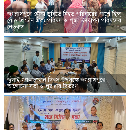
জগন্নাথপুরে নৌকা ডুবিতে নিহত পরিবারের পাশে হিন্দু
বৌদ্ধ খ্রিস্টান ঐক্য পরিষদ ও পূজা উদযাপন পরিষদের
নেতৃবৃন্দ
জুলাই গণঅভ্যূথান দিবস উপলক্ষে জগন্নাথপুরে
আলোচনা সভা ও পুরস্কার বিতরণ