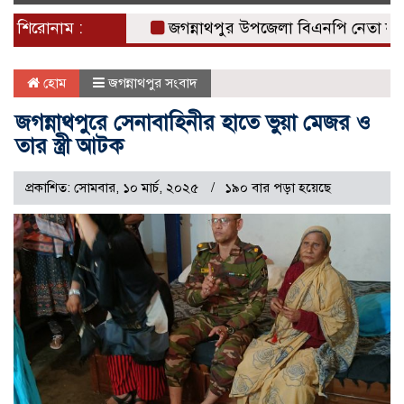
naviga
শিরোনাম :
জগন্নাথপুর উপজেলা বিএনপি নেতা নান্নুর 
হোম
জগন্নাথপুর সংবাদ
জগন্নাথপুরে সেনাবাহিনীর হাতে ভুয়া মেজর ও
তার স্ত্রী আটক
প্রকাশিত: সোমবার, ১০ মার্চ, ২০২৫
১৯০ বার পড়া হয়েছে