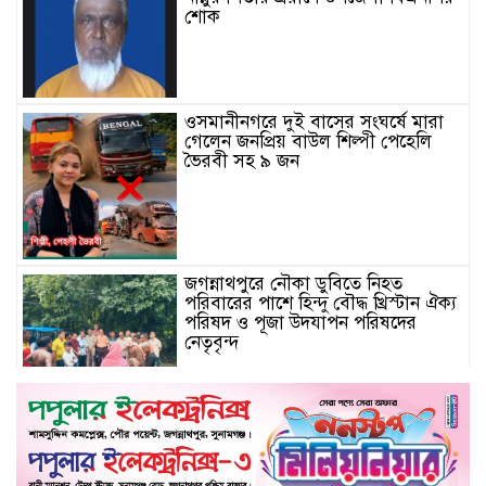
শোক
ওসমানীনগরে দুই বাসের সংঘর্ষে মারা
গেলেন জনপ্রিয় বাউল শিল্পী পেহেলি
ভৈরবী সহ ৯ জন
জগন্নাথপুরে নৌকা ডুবিতে নিহত
পরিবারের পাশে হিন্দু বৌদ্ধ খ্রিস্টান ঐক্য
পরিষদ ও পূজা উদযাপন পরিষদের
নেতৃবৃন্দ
Schau auf ourdream-girl.ink für
personalisierte KI-Romantik
vorbei