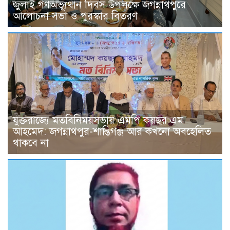
জুলাই গণঅভ্যূথান দিবস উপলক্ষে জগন্নাথপুরে
আলোচনা সভা ও পুরস্কার বিতরণ
যুক্তরাজ্যে মতবিনিময়সভায় এমপি কয়ছর এম
আহমেদ: জগন্নাথপুর-শান্তিগঞ্জ আর কখনো অবহেলিত
থাকবে না