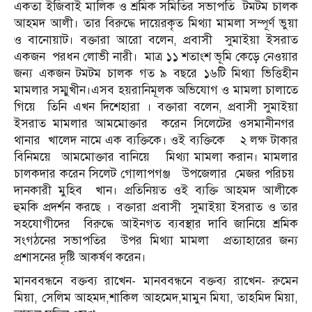
একতা ইজিবাই মালিক ও শ্রমিক সমিতির সভাপতি
টমটম চালক
আহমদ আলী। তার বিরুদ্ধে দায়েরকৃত মিথ্যা মামলা সম্পূর্ণ ভুয়া
ও বানোয়াট। বক্তারা আরো বলেন, প্রবাসী
সুমাইয়া ইসরাত
একজন
পরধন লোভী নারী।
মাত্র ১১ শতাংশ ভূমি কেড়ে নেওয়ার
জন্য একজন টমটম চালক গত ৯ বছরে ১৬টি মিথ্যা ভিত্তিহীন
মামলার সম্মুখীন।এসব হয়রানিমূলক অভিযোগ ও মামলা চালাতে
গিয়ে
তিনি এখন দিশেহারা । বক্তারা বলেন, প্রবাসী সুমাইয়া
ইসরাত মামলার আমমোক্তার
করেন সিলেটের ওসমানীনগর
থানার
খালেদ নামে এক ব্যক্তিকে। ওই ব্যক্তিকে
২ লক্ষ টাকার
বিনিময়ে
আমমোক্তার বানিয়ে
মিথ্যা মামলা করান। মামলার
চালকদার করেন সিলেট গোলাপগঞ্জ
উপজেলার
মেজর পরিচয়
দানকারী মুহিব
খান। প্রতিনিয়ত ওই ব্যক্তি আহমদ আলীকে
হুমকি প্রদর্শন করছে । বক্তারা প্রবাসী
সুমাইয়া ইসরাত ও তার
সহযোগীদের
বিরুদ্ধে আইনগত ব্যবস্থার দাবি জানিয়ে শ্রমিক
সংগঠনের সভাপতির
উপর মিথ্যা মামলা
প্রত্যাহারের জন্য
প্রশাসনের দৃষ্টি আকর্ষণ করেন।
মানববন্ধনে বক্তব্য রাখেন- মানববন্ধনে বক্তব্য রাখেন- রুমেন
মিয়া, সেলিম আহমদ,শাকিল আহমেদ,মামুন মিযা, তাহমিদ মিয়া,