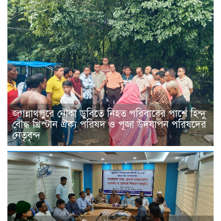
জগন্নাথপুরে নৌকা ডুবিতে নিহত পরিবারের পাশে হিন্দু
বৌদ্ধ খ্রিস্টান ঐক্য পরিষদ ও পূজা উদযাপন পরিষদের
নেতৃবৃন্দ