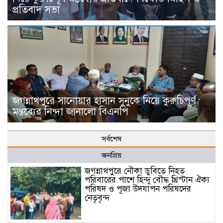
প্রতিবাদ সভা
জগন্নাথপুরে সানোয়ার হাসান সুনুকে নিয়ে কুরুচিপূর্ণ
মন্তব্যের নিন্দা জানালো বিএনপি
সর্বশেষ
জনপ্রিয়
জগন্নাথপুরে নৌকা ডুবিতে নিহত
পরিবারের পাশে হিন্দু বৌদ্ধ খ্রিস্টান ঐক্য
পরিষদ ও পূজা উদযাপন পরিষদের
নেতৃবৃন্দ