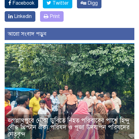
Facebook
Twitter
Digg
Linkedin
Print
আরো সংবাদ পড়ুন
জগন্নাথপুরে নৌকা ডুবিতে নিহত পরিবারের পাশে হিন্দু
বৌদ্ধ খ্রিস্টান ঐক্য পরিষদ ও পূজা উদযাপন পরিষদের
নেতৃবৃন্দ