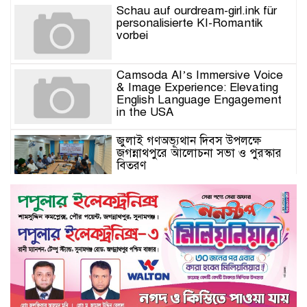
Schau auf ourdream-girl.ink für
personalisierte KI-Romantik
vorbei
Camsoda AI’s Immersive Voice
& Image Experience: Elevating
English Language Engagement
in the USA
জুলাই গণঅভ্যূথান দিবস উপলক্ষে
জগন্নাথপুরে আলোচনা সভা ও পুরস্কার
বিতরণ
যুক্তরাজ্যে মতবিনিময়সভায় এমপি
কয়ছর এম আহমেদ: জগন্নাথপুর-
শান্তিগঞ্জ আর কখনো অবহেলিত থাকবে
না
Come l’AI in Conversazione
Golove Mantiene Risposte
Naturali e Rapide