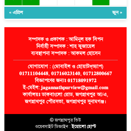
« এপ্রিল
জুন »
সম্পাদক ও প্রকাশক : আমিনুল হক সিপন
নির্বাহী সম্পাদক : শাহ ফুজায়েল
ব্যবস্থাপনা সম্পাদক : আকমল হোসেন
যোগাযোগ : (মোবাইল ও হোয়াটস্অ্যাপ)
𝟎𝟏𝟕𝟏𝟏𝟏𝟎𝟒𝟒𝟒𝟖, 𝟎𝟏𝟕𝟏𝟔𝟎𝟐𝟑𝟏𝟒𝟎, 𝟎𝟏𝟕𝟏𝟐𝟖𝟎𝟎𝟔𝟔𝟕
বিজ্ঞাপণের জন্যঃ 𝟎𝟏𝟕𝟏𝟖𝟎𝟗𝟏𝟗𝟕𝟐
ই-মেইল: 𝐣𝐚𝐠𝐚𝐧𝐧𝐚𝐭𝐡𝐩𝐮𝐫𝐯𝐢𝐞𝐰@𝐠𝐦𝐚𝐢𝐥.𝐜𝐨𝐦
কার্যালয়ঃ ডাকবাংলো রোড, জগন্নাথপুর আ/এ,
জগন্নাথপুর পৌরসভা, জগন্নাথপুর সুনামগঞ্জ।
© জগন্নাথপুর ভিউ
ওয়েবসাইট ডিজাইন :
ইয়োলো হোস্ট