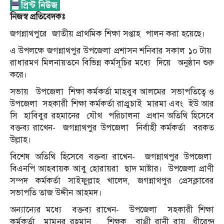
নিজস্ব প্রতিবেদকঃ
জগন্নাথপুরে জাতীয় প্রাথমিক শিক্ষা সপ্তাহ
পালন করা হয়েছে।
এ উপলক্ষে জগন্নাথপুর উপজেলা প্রশাসন শনিবার সকাল ১০ টায়
রাধারমণ মিলনায়তনে বিভিন্ন কর্মসূচির মধ্যে
দিয়ে
অনুষ্ঠান শুরু
করে।
সভায়
উপজেলা
শিক্ষা কর্মকর্তা মাহবুব আলমের
সভাপতিত্বে ও
উপজেলা
সহকারী শিক্ষা কর্মকর্তা রাপ্রুচাই
মারমা এবং
ইউ আর
সি
হাবিবুর রহমানের
যৌথ
পরিচালনা
প্রধান অতিথি হিসেবে
বক্তব্য রাখেন-
জগন্নাথপুর উপজেলা
নির্বাহী কর্মকর্তা
বরকত
উল্লাহ।
বিশেষ অতিথি হিসেবে বক্তব্য রাখেন-
জগন্নাথপুর উপজেলা
বিএনপি আহবায়ক আবু হোরায়রা
ছাদ মাষ্টার।
উপজেলা প্রাণী
সম্পদ কর্মকর্তা সাইফুল্লাহ খালেদ, জগন্নাথপুর প্রেসক্লাবের
সভাপতি তাজ উদ্দীন আহমদ।
অন্যান্যের মধ্যে
বক্তব্য রাখেন-
উপজেলা
সহকারী শিক্ষা
কর্মকর্তা
মামুনুর রহমান ,
শিক্ষক
বাপ্পী রানী রায়, ধীরেন্দ্র