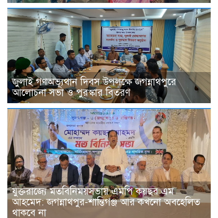
জুলাই গণঅভ্যূথান দিবস উপলক্ষে জগন্নাথপুরে
আলোচনা সভা ও পুরস্কার বিতরণ
যুক্তরাজ্যে মতবিনিময়সভায় এমপি কয়ছর এম
আহমেদ: জগন্নাথপুর-শান্তিগঞ্জ আর কখনো অবহেলিত
থাকবে না