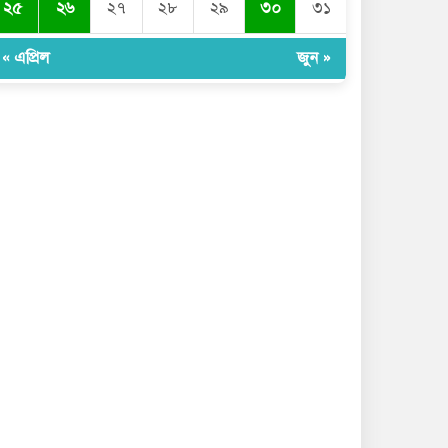
২৫
২৬
২৭
২৮
২৯
৩০
৩১
« এপ্রিল
জুন »