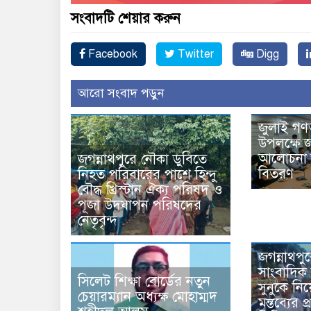
সংবাদটি শেয়ার করুন
Facebook
Twitter
Digg
আরো সংবাদ পড়ুন
জুলাই গণ
উপলক্ষে জ
আলোচনা স
জগন্নাথপুরে নৌকা ডুবিতে
বিতরণ
নিহত পরিবারের পাশে হিন্দু
বৌদ্ধ খ্রিস্টান ঐক্য পরিষদ ও
পূজা উদযাপন পরিষদের
নেতৃবৃন্দ
জগন্নাথপু
সাংবাদিক 
সিলেট শিক্ষা বোর্ডের নতুন
সুনুকে নিয়
চেয়ারম্যান অধ্যক্ষ মোহাম্মদ
মন্তব্যের 