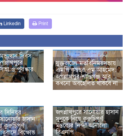
Linkedin
Print
অভ্যূথান দিবস
গন্নাথপুরে
যুক্তরাজ্যে মতবিনিময়সভায়
ভা ও পুরস্কার
এমপি কয়ছর এম আহমেদ:
জগন্নাথপুর-শান্তিগঞ্জ আর
কখনো অবহেলিত থাকবে না
জগন্নাথপুরে সানোয়ার হাসান
রে সিনিয়র
সুনুকে নিয়ে কুরুচিপূর্ণ
সানোয়ার হাসান
মন্তব্যের নিন্দা জানালো
ে কুরুচিপূর্ণ
বিএনপি
প্রতিবাদে বিক্ষোভ