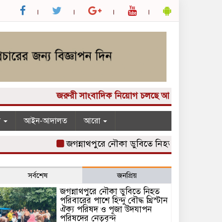
জরুরী সাংবাদিক নিয়োগ চলছে আপনার কাছে একটি দুর্দান্
ন
আইন-আদালত
আরো
জগন্নাথপুরে নৌকা ডুবিতে নিহত পরিবারের পাশে হিন্দু
সর্বশেষ
জনপ্রিয়
জগন্নাথপুরে নৌকা ডুবিতে নিহত
পরিবারের পাশে হিন্দু বৌদ্ধ খ্রিস্টান
ঐক্য পরিষদ ও পূজা উদযাপন
পরিষদের নেতৃবৃন্দ