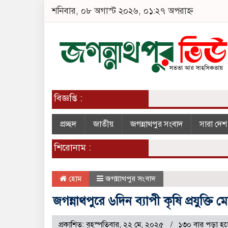
শনিবার, ০৮ অগাস্ট ২০২৬, ০১:২৭ অপরাহ্ন
বিজ্ঞপ্তি :
প্রচ্ছদ
জাতীয়
জগন্নাথপুর সংবাদ
সারা দে
শিরোনাম :
হোম
জগন্নাথপুর সংবাদ
জগন্নাথপুরে ৬দিন ব্যাপী কৃষি প্রযুক্তি মে
প্রকাশিত: বৃহস্পতিবার, ২২ মে, ২০২৫
১৩০ বার পড়া হয়