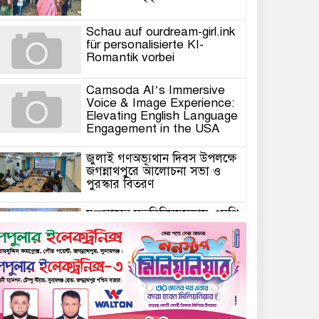
Schau auf ourdream-girl.ink
für personalisierte KI-
Romantik vorbei
Camsoda AI’s Immersive
Voice & Image Experience:
Elevating English Language
Engagement in the USA
জুলাই গণঅভ্যূথান দিবস উপলক্ষে
জগন্নাথপুরে আলোচনা সভা ও
পুরস্কার বিতরণ
যুক্তরাজ্যে মতবিনিময়সভায় এমপি
কয়ছর এম আহমেদ: জগন্নাথপুর-
শান্তিগঞ্জ আর কখনো অবহেলিত
থাকবে না
Come l’AI in Conversazione
Golove Mantiene Risposte
Naturali e Rapide