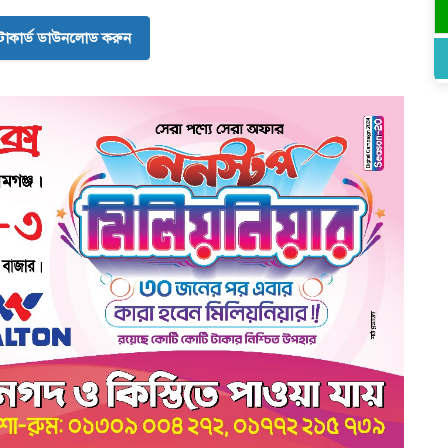
োকার্ড ডাউনলোড করুন