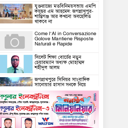
যুক্তরাজ্যে মতবিনিময়সভায় এমপি
কয়ছর এম আহমেদ: জগন্নাথপুর-
শান্তিগঞ্জ আর কখনো অবহেলিত
থাকবে না
Come l’AI in Conversazione
Golove Mantiene Risposte
Naturali e Rapide
সিলেট শিক্ষা বোর্ডের নতুন
চেয়ারম্যান অধ্যক্ষ মোহাম্মদ
শহীদুল আলম
জগন্নাথপুরে সিনিয়র সাংবাদিক
সানোয়ার হাসান সুনুকে নিয়ে
কুরুচিপূর্ণ মন্তব্যের প্রতিবাদে
বিক্ষোভ মিছিল ও প্রতিবাদ সভা
জগন্নাথপুরে সানোয়ার হাসান
সুনুকে নিয়ে কুরুচিপূর্ণ মন্তব্যের
নিন্দা জানালো বিএনপি