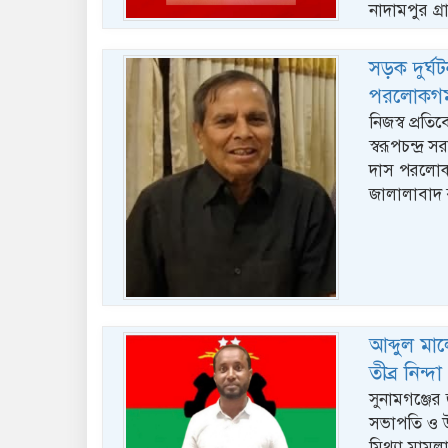
নাদামপুর গ্
সড়ক দুর্ঘটন
পরলোকগ
নিজস্ব প্রত
স্বরূপচন্দ্র 
দাস পরলোকগ
জালালাবাদ 
আব্দুল মা
তীব্র নিন্দ
সুনামগঞ্জে
সভাপতি ও উ
মিথ্যা মামল