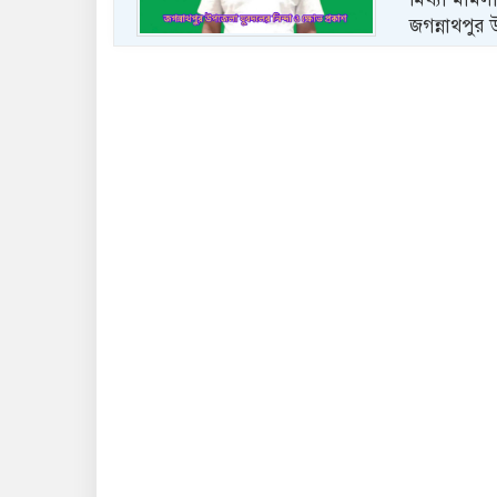
জগন্নাথপু