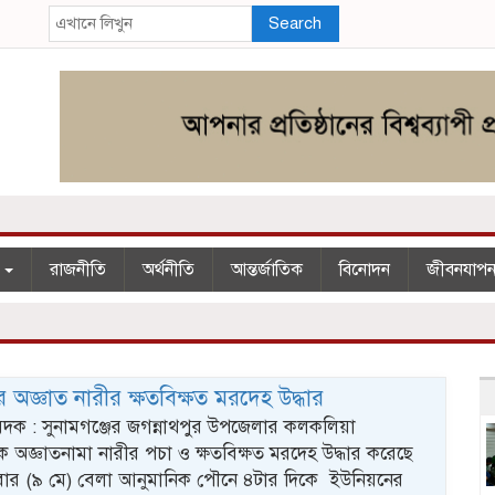
Search
শ
রাজনীতি
অর্থনীতি
আন্তর্জাতিক
বিনোদন
জীবনযাপ
ে অজ্ঞাত নারীর ক্ষতবিক্ষত মরদেহ উদ্ধার
িবেদক : সুনামগঞ্জের জগন্নাথপুর উপজেলার কলকলিয়া
 অজ্ঞাতনামা নারীর পচা ও ক্ষতবিক্ষত মরদেহ উদ্ধার করেছে
বার (৯ মে) বেলা আনুমানিক পৌনে ৪টার দিকে ইউনিয়নের