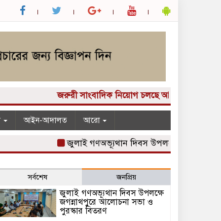
জরুরী সাংবাদিক নিয়োগ চলছে আপনার কাছে একটি দুর্
ন
আইন-আদালত
আরো
জুলাই গণঅভ্যূথান দিবস উপলক্ষে জগন্নাথপুরে 
সর্বশেষ
জনপ্রিয়
জুলাই গণঅভ্যূথান দিবস উপলক্ষে
জগন্নাথপুরে আলোচনা সভা ও
পুরস্কার বিতরণ