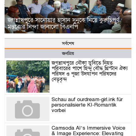
জগন্নাথপুরে সানোয়ার হাসান সুনুকে নিয়ে কুরুচিপূর্ণ
মন্তব্যের নিন্দা জানালো বিএনপি
সর্বশেষ
জনপ্রিয়
জগন্নাথপুরে নৌকা ডুবিতে নিহত
পরিবারের পাশে হিন্দু বৌদ্ধ খ্রিস্টান ঐক্য
পরিষদ ও পূজা উদযাপন পরিষদের
নেতৃবৃন্দ
Schau auf ourdream-girl.ink für
personalisierte KI-Romantik
vorbei
Camsoda AI’s Immersive Voice
& Image Experience: Elevating