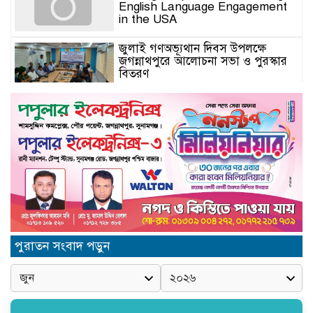
English Language Engagement
in the USA
জুলাই গণঅভ্যূথান দিবস উপলক্ষে
জগন্নাথপুরে আলোচনা সভা ও পুরস্কার
বিতরণ
যুক্তরাজ্যে মতবিনিময়সভায় এমপি
কয়ছর এম আহমেদ: জগন্নাথপুর-
শান্তিগঞ্জ আর কখনো অবহেলিত থাকবে
না
Come l’AI in Conversazione
Golove Mantiene Risposte
Naturali e Rapide
সিলেট শিক্ষা বোর্ডের নতুন চেয়ারম্যান
পুরাতন সংবাদ পড়ুন
অধ্যক্ষ মোহাম্মদ শহীদুল আলম
জগন্নাথপুরে সিনিয়র সাংবাদিক
সানোয়ার হাসান সুনুকে নিয়ে কুরুচিপূর্ণ