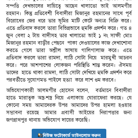
সম্পত্তি দেখভালের দায়িত্বে আছেন খালাতো ভাই আলমগীর
রহমান। কিন্তু প্রতিবেশী বিবাদীরা মিজানুর রহমানের সাথে পূর্ব
বিরোধের জের ধরে তার ভূমির মাটি কেটে অন্যত্র বিক্রি করে।
এতে প্রতিবাদ করলে তারা বিভিন্নভাবে হুমকি প্রদর্শন করে। গত ৪
জুন বেলা ২ টায় বাদীসহ তার খালাতো ভাই ১ নং সাক্ষী মোঃ
মিজানুর রহমান বাড়ীর পেছনে
পাকা দেওয়ালের কাজ দেখাশোনা
করতে গেলে তারা অশ্লীল ভাষায় গালিগালাজ করে। এতে
প্রতিবাদ করলে তারা রামদা, লাঠি সোটা নিয়ে
মারমুখী আচরন
করে। পরে আশপাশের লোকজন পরিস্থিতি শান্ত করেন। ঐসময়
তাদের
হাতে থাকা রামদা, লাঠি সোটা দেখিয়ে হুমকি প্রদর্শন করে
পরবর্তীতে সুযোগমত পাইলে হত্যা
করে লাশ গুম করবে।
অভিযোগকারী আলমগীর হোসেন বলেন,
বর্তমানে বিবাদীরা
হাতে মারাত্বক অস্ত্র-শস্ত্র নিয়ে এলাকায় ঘোরাফেরা করছে। যে
কোনো সময় আমাদেরক উপর আমাদের উপর হামলা হওয়ার
সম্ভাবনা রয়েছে আমার প্রবাসী ভাইয়ের নিরাপত্তার জন্য
জগন্নাথপুর থানায় অভিযোগ দায়ের করেছি।
নিউজ ফটোকার্ড ডাউনলোড করুন