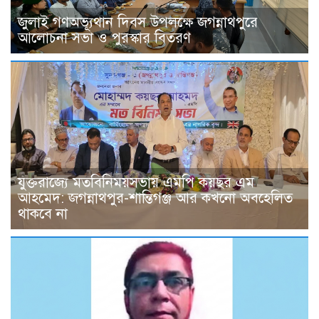
জুলাই গণঅভ্যূথান দিবস উপলক্ষে জগন্নাথপুরে
আলোচনা সভা ও পুরস্কার বিতরণ
যুক্তরাজ্যে মতবিনিময়সভায় এমপি কয়ছর এম
আহমেদ: জগন্নাথপুর-শান্তিগঞ্জ আর কখনো অবহেলিত
থাকবে না