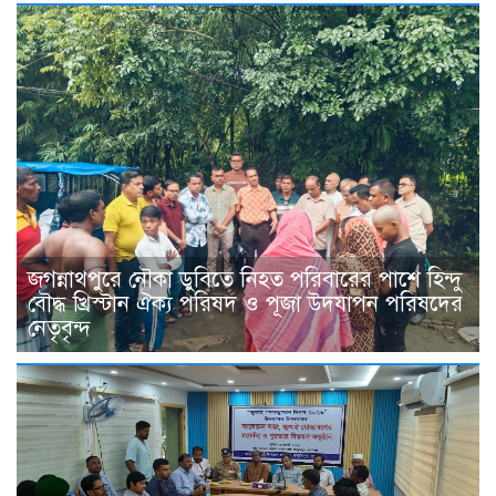
জগন্নাথপুরে নৌকা ডুবিতে নিহত পরিবারের পাশে হিন্দু
বৌদ্ধ খ্রিস্টান ঐক্য পরিষদ ও পূজা উদযাপন পরিষদের
নেতৃবৃন্দ