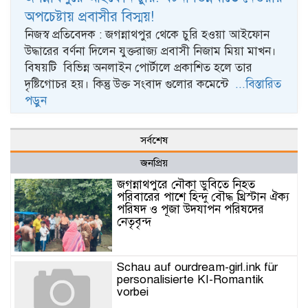
অপচেষ্টায় প্রবাসীর বিস্ময়!
নিজস্ব প্রতিবেদক : জগন্নাথপুর থেকে চুরি হওয়া আইফোন
উদ্ধারের বর্ণনা দিলেন যুক্তরাজ্য প্রবাসী নিজাম মিয়া মাখন।
বিষয়টি বিভিন্ন অনলাইন পোর্টালে প্রকাশিত হলে তার
দৃষ্টিগোচর হয়। কিন্তু উক্ত সংবাদ গুলোর কমেন্টে
...বিস্তারিত
পড়ুন
সর্বশেষ
জনপ্রিয়
জগন্নাথপুরে নৌকা ডুবিতে নিহত
পরিবারের পাশে হিন্দু বৌদ্ধ খ্রিস্টান ঐক্য
পরিষদ ও পূজা উদযাপন পরিষদের
নেতৃবৃন্দ
Schau auf ourdream-girl.ink für
personalisierte KI-Romantik
vorbei