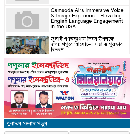
Camsoda AI’s Immersive Voice
& Image Experience: Elevating
English Language Engagement
in the USA
জুলাই গণঅভ্যূথান দিবস উপলক্ষে
জগন্নাথপুরে আলোচনা সভা ও পুরস্কার
বিতরণ
যুক্তরাজ্যে মতবিনিময়সভায় এমপি
কয়ছর এম আহমেদ: জগন্নাথপুর-
শান্তিগঞ্জ আর কখনো অবহেলিত থাকবে
না
Come l’AI in Conversazione
Golove Mantiene Risposte
Naturali e Rapide
সিলেট শিক্ষা বোর্ডের নতুন চেয়ারম্যান
পুরাতন সংবাদ পড়ুন
অধ্যক্ষ মোহাম্মদ শহীদুল আলম