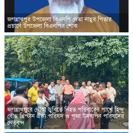
জগন্নাথপুর উপজেলা বিএনপি নেতা নান্নুর পিতার
প্রয়াণে উপজেলা বিএনপির শোক
জগন্নাথপুরে নৌকা ডুবিতে নিহত পরিবারের পাশে হিন্দু
বৌদ্ধ খ্রিস্টান ঐক্য পরিষদ ও পূজা উদযাপন পরিষদের
নেতৃবৃন্দ