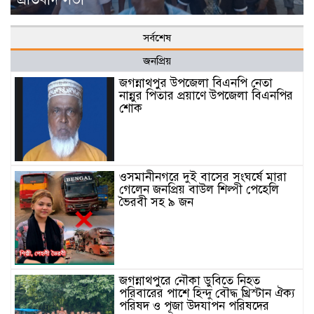
সর্বশেষ
জনপ্রিয়
জগন্নাথপুর উপজেলা বিএনপি নেতা
নান্নুর পিতার প্রয়াণে উপজেলা বিএনপির
শোক
ওসমানীনগরে দুই বাসের সংঘর্ষে মারা
গেলেন জনপ্রিয় বাউল শিল্পী পেহেলি
ভৈরবী সহ ৯ জন
জগন্নাথপুরে নৌকা ডুবিতে নিহত
পরিবারের পাশে হিন্দু বৌদ্ধ খ্রিস্টান ঐক্য
পরিষদ ও পূজা উদযাপন পরিষদের