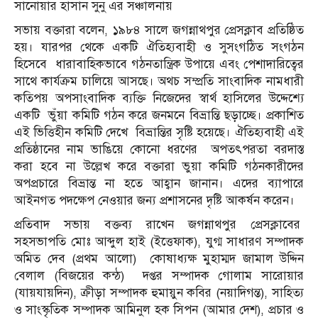
সানোয়ার হাসান সুনু এর সঞ্চালনায়
সভায় বক্তারা বলেন, ১৯৮৪ সালে জগন্নাথপুর প্রেসক্লাব প্রতিষ্ঠিত
হয়। যারপর থেকে একটি ঐতিহ্যবাহী ও সুসংগঠিত সংগঠন
হিসেবে
ধারাবাহিকভাবে গঠনতান্ত্রিক উপায়ে এবং পেশাদারিত্বের
সাথে কার্যক্রম চালিয়ে আসছে। অথচ সম্প্রতি সাংবাদিক নামধারী
কতিপয় অপসাংবাদিক ব্যক্তি নিজেদের স্বার্থ হাসিলের উদ্দেশ্যে
একটি
ভুঁয়া কমিটি গঠন করে জনমনে বিভ্রান্তি ছড়াচ্ছে। প্রকাশিত
এই ভিত্তিহীন কমিটি দেখে
বিভ্রান্তির সৃষ্টি হয়েছে। ঐতিহ্যবাহী এই
প্রতিষ্ঠানের নাম ভাঙিয়ে কোনো ধরণের
অপতৎপরতা বরদাস্ত
করা হবে না উল্লেখ করে বক্তারা ভুয়া কমিটি গঠনকারীদের
অপপ্রচারে বিভ্রান্ত না হতে আহ্বান জানান। এদের ব্যাপারে
আইনগত পদক্ষেপ নেওয়ার জন্য প্রশাসনের দৃষ্টি আকর্ষন করেন।
প্রতিবাদ সভায় বক্তব্য রাখেন জগন্নাথপুর প্রেসক্লাবের
সহসভাপতি মোঃ আব্দুল হাই (ইত্তেফাক), যুগ্ম সাধারণ সম্পাদক
অমিত দেব (প্রথম আলো)
কোষাধ্যক্ষ মুহাম্মদ জামাল উদ্দিন
বেলাল (বিজয়ের কন্ঠ)
দপ্তর সম্পাদক গোলাম সারোয়ার
(যায়যায়দিন), ক্রীড়া সম্পাদক হুমায়ুন কবির (নয়াদিগন্ত), সাহিত্য
ও সাংস্কৃতিক সম্পাদক আমিনুল হক সিপন (আমার দেশ), প্রচার ও