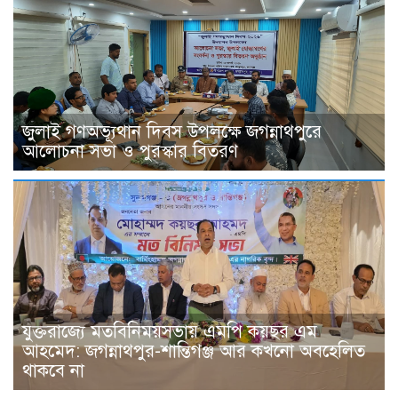
জুলাই গণঅভ্যূথান দিবস উপলক্ষে জগন্নাথপুরে
আলোচনা সভা ও পুরস্কার বিতরণ
যুক্তরাজ্যে মতবিনিময়সভায় এমপি কয়ছর এম
আহমেদ: জগন্নাথপুর-শান্তিগঞ্জ আর কখনো অবহেলিত
থাকবে না