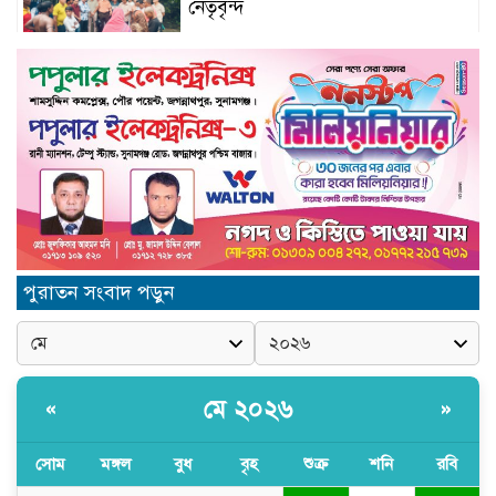
নেতৃবৃন্দ
Schau auf ourdream-girl.ink für
personalisierte KI-Romantik
vorbei
Camsoda AI’s Immersive Voice
& Image Experience: Elevating
English Language Engagement
in the USA
জুলাই গণঅভ্যূথান দিবস উপলক্ষে
পুরাতন সংবাদ পড়ুন
জগন্নাথপুরে আলোচনা সভা ও পুরস্কার
বিতরণ
যুক্তরাজ্যে মতবিনিময়সভায় এমপি
কয়ছর এম আহমেদ: জগন্নাথপুর-
মে ২০২৬
«
»
শান্তিগঞ্জ আর কখনো অবহেলিত থাকবে
না
সোম
মঙ্গল
বুধ
বৃহ
শুক্র
শনি
রবি
Come l’AI in Conversazione