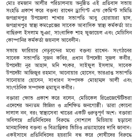
মোঃ রমজান আলীর পরিচালনায় অনুষ্ঠিত এই প্রতিবাদ সভায়
সংহতি প্রকাশ করে বক্তব্য রাখেন ড্রাগিস্ট এন্ড কেমিস্ট সমিতি
জগন্নাথপুর উপজেলা শাখার সভাপতি আবু হোরায়রা ছাদ,
জগন্নাথপুর স্বাস্থ্য কমপ্লেক্সের সাবেক আবাসিক স্বাস্থ্য কর্মকর্তা ডাঃ
বাছিরুল ইসলাম ভুঞা, সাংবাদিক শাহ ফুজায়েল এবং মেডিসিন
কোম্পানির কর্মকর্তা জয়নাল আবেদীন।
সভায় ফারিয়ার নেতৃবৃন্দের মধ্যে বক্তব্য রাখেন- সংগঠনের
সাবেক সভাপতি সুজন কবির, প্রধান উপদেষ্টা সুজল কবীর,
উপদেষ্টা নুর আহাদ, মনি শংকর, সাইফুল ইসলাম, সাবেক
উপদেষ্টা আজিজুর রহমান, আনোয়ার হোসেন, ভারপ্রাপ্ত সভাপতি
সানোয়ার হোসেন, সাধারণ সম্পাদক মোহাম্মদ আলী এবং
সাংগঠনিক সম্পাদক হুমায়ুন কবীর।
বক্তারা ক্ষোভ প্রকাশ করে বলেন, মেডিকেল রিপ্রেজেন্টেটিভরা
এদেশের অন্যতম शिक्षित ও প্রশিক্ষিত জনগোষ্ঠী। তারা কোনো
দালাল নন, বরং স্বাস্থ্যসেবা খাতের একটি গুরুত্বপূর্ণ অংশ। বক্তারা
অবিলম্বে প্রতিনিধিদের বিরুদ্ধে সোশ্যাল মিডিয়ায় ছড়ানো
মানহানিকর বক্তব্য ও বিভ্রান্তিকর ভিডিও প্রত্যাহারের দাবি জানান।
একইসাথে প্রতিনিধিদের হয়রানি বন্ধ করে দোষীদের বিরুদ্ধে