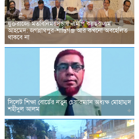
যুক্তরাজ্যে মতবিনিময়সভায় এমপি কয়ছর এম
আহমেদ: জগন্নাথপুর-শান্তিগঞ্জ আর কখনো অবহেলিত
থাকবে না
সিলেট শিক্ষা বোর্ডের নতুন চেয়ারম্যান অধ্যক্ষ মোহাম্মদ
শহীদুল আলম