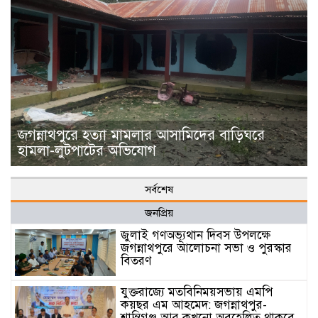
জগন্নাথপুরে হত্যা মামলার আসামিদের বাড়িঘরে
হামলা-লুটপাটের অভিযোগ
সর্বশেষ
জনপ্রিয়
জুলাই গণঅভ্যূথান দিবস উপলক্ষে
জগন্নাথপুরে আলোচনা সভা ও পুরস্কার
বিতরণ
যুক্তরাজ্যে মতবিনিময়সভায় এমপি
কয়ছর এম আহমেদ: জগন্নাথপুর-
শান্তিগঞ্জ আর কখনো অবহেলিত থাকবে