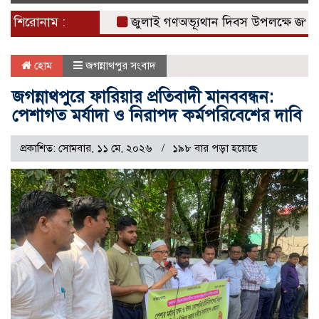
naviga
শিরোনাম :
জুলাই গণঅভ্যূথান দিবস উপলক্ষে জগন্নাথপু
হোম
জগন্নাথপুর সংবাদ
জগন্নাথপুরে ফারিয়ার প্রতিবাদী মানববন্ধন:
পেশাগত মর্যাদা ও নিরাপদ কর্মপরিবেশের দাবি
প্রকাশিত: সোমবার, ১১ মে, ২০২৬
১৯৮ বার পড়া হয়েছে