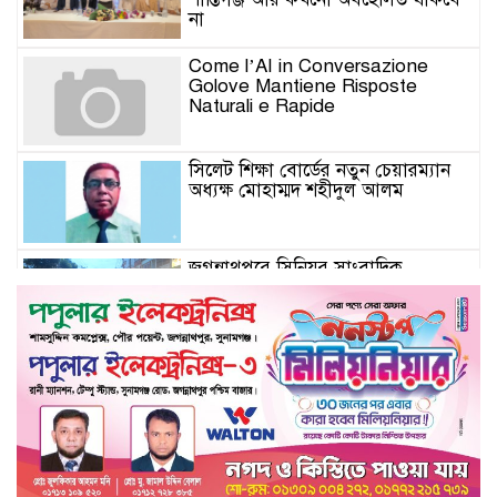
না
Come l’AI in Conversazione
Golove Mantiene Risposte
Naturali e Rapide
সিলেট শিক্ষা বোর্ডের নতুন চেয়ারম্যান
অধ্যক্ষ মোহাম্মদ শহীদুল আলম
জগন্নাথপুরে সিনিয়র সাংবাদিক
সানোয়ার হাসান সুনুকে নিয়ে কুরুচিপূর্ণ
মন্তব্যের প্রতিবাদে বিক্ষোভ মিছিল ও
প্রতিবাদ সভা
জগন্নাথপুরে সানোয়ার হাসান সুনুকে
নিয়ে কুরুচিপূর্ণ মন্তব্যের নিন্দা জানালো
বিএনপি
জগন্নাথপুরে হত্যা মামলার আসামিদের
বাড়িঘরে হামলা-লুটপাটের অভিযোগ