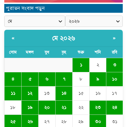
পুরাতন সংবাদ পড়ুন
জগন্নাথপুর প্রেসক্লাবের সাধারণ সম্পাদক
সানোয়ার হাসান সুনুকে নিয়ে কুরুচিপূর্ণ
মন্তব্যের নিন্দা ও প্রতিবাদ
মে ২০২৬
«
»
জগন্নাথপুরে নৌকাডুবির ঘটনায়
নিহতদের পরিবারের পাশে এডভোকেট
সোম
মঙ্গল
বুধ
বৃহ
শুক্র
শনি
রবি
ইয়াসিন খান
১
২
৩
জগন্নাথপুরে গৃহবধূর ঝুলন্ত লাশ উদ্ধার,
স্বজনদের দাবি হত্যা
৪
৫
৬
৭
৮
৯
১০
১১
১২
১৩
১৪
১৫
১৬
১৭
১৮
১৯
২০
২১
২২
২৩
২৪
২৫
২৬
২৭
২৮
২৯
৩০
৩১