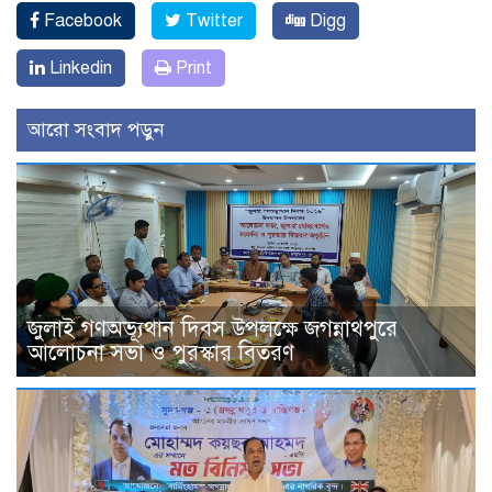
Facebook
Twitter
Digg
Linkedin
Print
আরো সংবাদ পড়ুন
জুলাই গণঅভ্যূথান দিবস উপলক্ষে জগন্নাথপুরে
আলোচনা সভা ও পুরস্কার বিতরণ