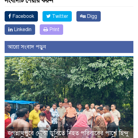
সংবাদটি শেয়ার করুন
Facebook
Twitter
Digg
Linkedin
Print
আরো সংবাদ পড়ুন
জগন্নাথপুরে নৌকা ডুবিতে নিহত পরিবারের পাশে হিন্দু