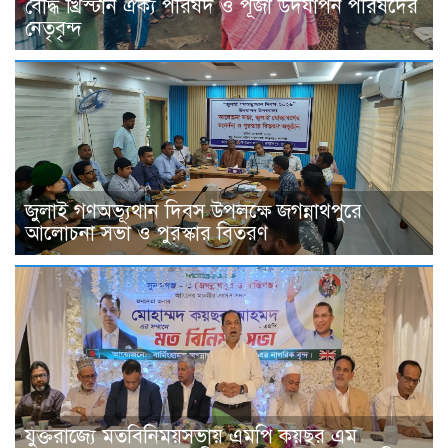
বৌদ্ধ খ্রিস্টান ঐক্য পরিষদ ও পূজা উদযাপন পরিষদের
নেতৃবৃন্দ
জুলাই গণঅভ্যূথান দিবস উপলক্ষে জগন্নাথপুরে
আলোচনা সভা ও পুরস্কার বিতরণ
যুক্তরাজ্যে মতবিনিময়সভায় এমপি কয়ছর এম