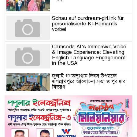
Schau auf ourdream-girl.ink für
personalisierte KI-Romantik
vorbei
Camsoda AI’s Immersive Voice
& Image Experience: Elevating
English Language Engagement
in the USA
জুলাই গণঅভ্যূথান দিবস উপলক্ষে
জগন্নাথপুরে আলোচনা সভা ও পুরস্কার
বিতরণ
যুক্তরাজ্যে মতবিনিময়সভায় এমপি
কয়ছর এম আহমেদ: জগন্নাথপুর-
শান্তিগঞ্জ আর কখনো অবহেলিত থাকবে
না
Come l’AI in Conversazione
Golove Mantiene Risposte