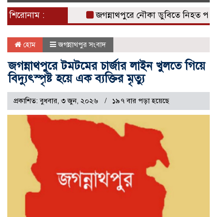
naviga
শিরোনাম :
জগন্নাথপুরে নৌকা ডুবিতে নিহত পরিবারের প
হোম
জগন্নাথপুর সংবাদ
জগন্নাথপুরে টমটমের চার্জার লাইন খুলতে গিয়ে
বিদ্যুৎস্পৃষ্ট হয়ে এক ব্যক্তির মৃত্যু
প্রকাশিত: বুধবার, ৩ জুন, ২০২৬
১৯৭ বার পড়া হয়েছে