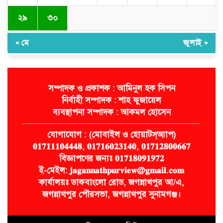
২৯
৩০
« মে
জুলাই »
সম্পাদক ও প্রকাশক : আমিনুল হক সিপন
নির্বাহী সম্পাদক : শাহ ফুজায়েল
ব্যবস্থাপনা সম্পাদক : আকমল হোসেন
যোগাযোগ : (মোবাইল ও হোয়াটস্অ্যাপ)
𝟎𝟏𝟕𝟏𝟏𝟏𝟎𝟒𝟒𝟒𝟖, 𝟎𝟏𝟕𝟏𝟔𝟎𝟐𝟑𝟏𝟒𝟎, 𝟎𝟏𝟕𝟏𝟐𝟖𝟎𝟎𝟔𝟔𝟕
বিজ্ঞাপণের জন্যঃ 𝟎𝟏𝟕𝟏𝟖𝟎𝟗𝟏𝟗𝟕𝟐
ই-মেইল: 𝐣𝐚𝐠𝐚𝐧𝐧𝐚𝐭𝐡𝐩𝐮𝐫𝐯𝐢𝐞𝐰@𝐠𝐦𝐚𝐢𝐥.𝐜𝐨𝐦
কার্যালয়ঃ ডাকবাংলো রোড, জগন্নাথপুর আ/এ,
জগন্নাথপুর পৌরসভা, জগন্নাথপুর সুনামগঞ্জ।