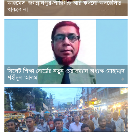
আহমেদ: জগন্নাথপুর-শান্তিগঞ্জ আর কখনো অবহেলিত
থাকবে না
সিলেট শিক্ষা বোর্ডের নতুন চেয়ারম্যান অধ্যক্ষ মোহাম্মদ
শহীদুল আলম