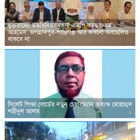
যুক্তরাজ্যে মতবিনিময়সভায় এমপি কয়ছর এম
আহমেদ: জগন্নাথপুর-শান্তিগঞ্জ আর কখনো অবহেলিত
থাকবে না
সিলেট শিক্ষা বোর্ডের নতুন চেয়ারম্যান অধ্যক্ষ মোহাম্মদ
শহীদুল আলম