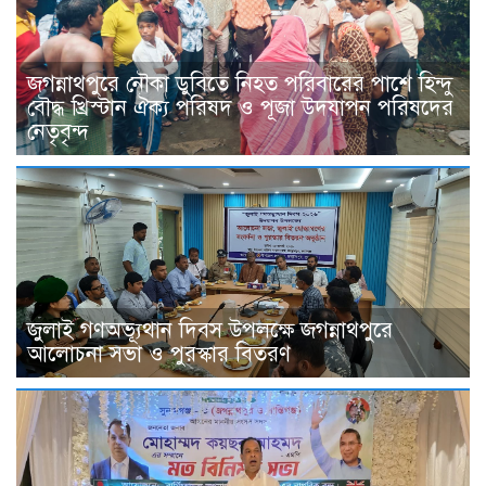
জগন্নাথপুরে নৌকা ডুবিতে নিহত পরিবারের পাশে হিন্দু
বৌদ্ধ খ্রিস্টান ঐক্য পরিষদ ও পূজা উদযাপন পরিষদের
নেতৃবৃন্দ
জুলাই গণঅভ্যূথান দিবস উপলক্ষে জগন্নাথপুরে
আলোচনা সভা ও পুরস্কার বিতরণ