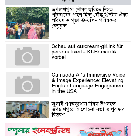
জনপ্রিয়
জগন্নাথপুরে নৌকা ডুবিতে নিহত
পরিবারের পাশে হিন্দু বৌদ্ধ খ্রিস্টান ঐক্য
পরিষদ ও পূজা উদযাপন পরিষদের
নেতৃবৃন্দ
Schau auf ourdream-girl.ink für
personalisierte KI-Romantik
vorbei
Camsoda AI’s Immersive Voice
& Image Experience: Elevating
English Language Engagement
in the USA
জুলাই গণঅভ্যূথান দিবস উপলক্ষে
জগন্নাথপুরে আলোচনা সভা ও পুরস্কার
বিতরণ
যুক্তরাজ্যে মতবিনিময়সভায় এমপি
কয়ছর এম আহমেদ: জগন্নাথপুর-