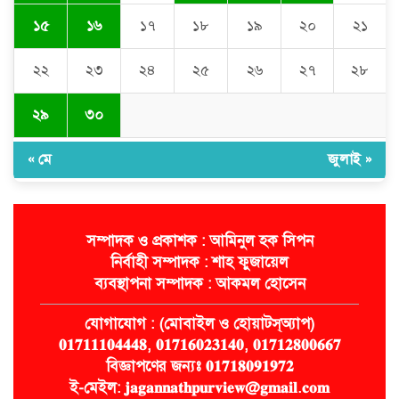
১৫
১৬
১৭
১৮
১৯
২০
২১
২২
২৩
২৪
২৫
২৬
২৭
২৮
২৯
৩০
« মে
জুলাই »
সম্পাদক ও প্রকাশক : আমিনুল হক সিপন
নির্বাহী সম্পাদক : শাহ ফুজায়েল
ব্যবস্থাপনা সম্পাদক : আকমল হোসেন
যোগাযোগ : (মোবাইল ও হোয়াটস্অ্যাপ)
𝟎𝟏𝟕𝟏𝟏𝟏𝟎𝟒𝟒𝟒𝟖, 𝟎𝟏𝟕𝟏𝟔𝟎𝟐𝟑𝟏𝟒𝟎, 𝟎𝟏𝟕𝟏𝟐𝟖𝟎𝟎𝟔𝟔𝟕
বিজ্ঞাপণের জন্যঃ 𝟎𝟏𝟕𝟏𝟖𝟎𝟗𝟏𝟗𝟕𝟐
ই-মেইল: 𝐣𝐚𝐠𝐚𝐧𝐧𝐚𝐭𝐡𝐩𝐮𝐫𝐯𝐢𝐞𝐰@𝐠𝐦𝐚𝐢𝐥.𝐜𝐨𝐦