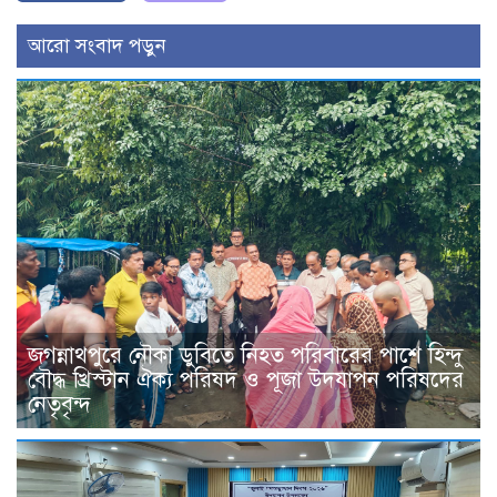
আরো সংবাদ পড়ুন
জগন্নাথপুরে নৌকা ডুবিতে নিহত পরিবারের পাশে হিন্দু
বৌদ্ধ খ্রিস্টান ঐক্য পরিষদ ও পূজা উদযাপন পরিষদের
নেতৃবৃন্দ