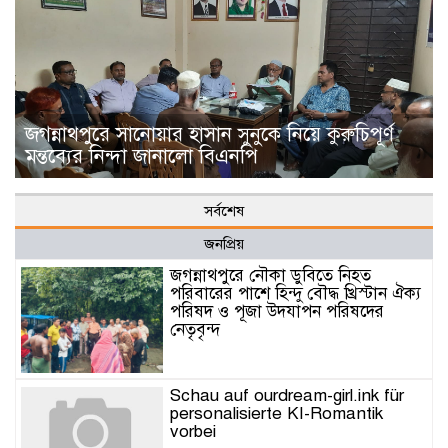
জগন্নাথপুরে সানোয়ার হাসান সুনুকে নিয়ে কুরুচিপূর্ণ
মন্তব্যের নিন্দা জানালো বিএনপি
সর্বশেষ
জনপ্রিয়
জগন্নাথপুরে নৌকা ডুবিতে নিহত
পরিবারের পাশে হিন্দু বৌদ্ধ খ্রিস্টান ঐক্য
পরিষদ ও পূজা উদযাপন পরিষদের
নেতৃবৃন্দ
Schau auf ourdream-girl.ink für
personalisierte KI-Romantik
vorbei