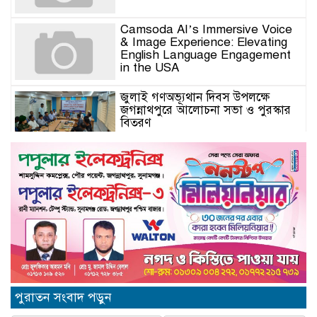
Camsoda AI’s Immersive Voice
& Image Experience: Elevating
English Language Engagement
in the USA
জুলাই গণঅভ্যূথান দিবস উপলক্ষে
জগন্নাথপুরে আলোচনা সভা ও পুরস্কার
বিতরণ
যুক্তরাজ্যে মতবিনিময়সভায় এমপি
কয়ছর এম আহমেদ: জগন্নাথপুর-
শান্তিগঞ্জ আর কখনো অবহেলিত থাকবে
না
Come l’AI in Conversazione
Golove Mantiene Risposte
Naturali e Rapide
সিলেট শিক্ষা বোর্ডের নতুন চেয়ারম্যান
পুরাতন সংবাদ পড়ুন
অধ্যক্ষ মোহাম্মদ শহীদুল আলম