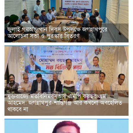
জুলাই গণঅভ্যূথান দিবস উপলক্ষে জগন্নাথপুরে
আলোচনা সভা ও পুরস্কার বিতরণ
যুক্তরাজ্যে মতবিনিময়সভায় এমপি কয়ছর এম
আহমেদ: জগন্নাথপুর-শান্তিগঞ্জ আর কখনো অবহেলিত
থাকবে না