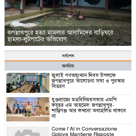
জগন্নাথপুরে হত্যা মামলার আসামিদের বাড়িঘরে
হামলা-লুটপাটের অভিযোগ
সর্বশেষ
জনপ্রিয়
জুলাই গণঅভ্যূথান দিবস উপলক্ষে
জগন্নাথপুরে আলোচনা সভা ও পুরস্কার
বিতরণ
যুক্তরাজ্যে মতবিনিময়সভায় এমপি
কয়ছর এম আহমেদ: জগন্নাথপুর-
শান্তিগঞ্জ আর কখনো অবহেলিত থাকবে
না
Come l’AI in Conversazione
Golove Mantiene Risposte