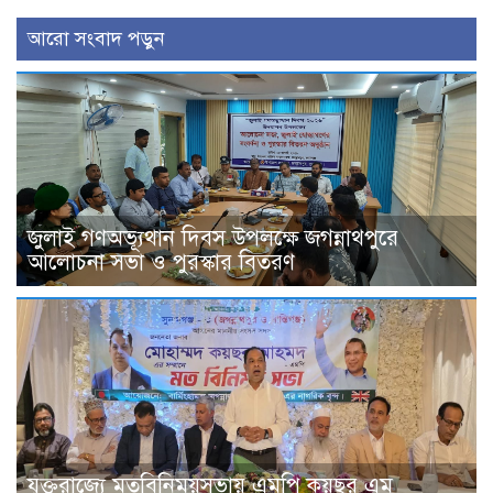
আরো সংবাদ পড়ুন
জুলাই গণঅভ্যূথান দিবস উপলক্ষে জগন্নাথপুরে
আলোচনা সভা ও পুরস্কার বিতরণ
যুক্তরাজ্যে মতবিনিময়সভায় এমপি কয়ছর এম