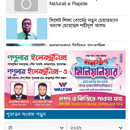
Naturali e Rapide
সিলেট শিক্ষা বোর্ডের নতুন চেয়ারম্যান
অধ্যক্ষ মোহাম্মদ শহীদুল আলম
জগন্নাথপুরে সিনিয়র সাংবাদিক
সানোয়ার হাসান সুনুকে নিয়ে কুরুচিপূর্ণ
মন্তব্যের প্রতিবাদে বিক্ষোভ মিছিল ও
প্রতিবাদ সভা
জগন্নাথপুরে সানোয়ার হাসান সুনুকে
নিয়ে কুরুচিপূর্ণ মন্তব্যের নিন্দা জানালো
বিএনপি
জগন্নাথপুরে হত্যা মামলার আসামিদের
বাড়িঘরে হামলা-লুটপাটের অভিযোগ
পুরাতন সংবাদ পড়ুন