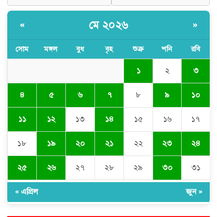
জগন্নাথপুর প্রেসক্লাবের সাধারণ সম্পাদক
সানোয়ার হাসান সুনুকে নিয়ে কুরুচিপূর্ণ
মন্তব্যের নিন্দা ও প্রতিবাদ
মে ২০২৬
«
»
জগন্নাথপুরে নৌকাডুবির ঘটনায়
নিহতদের পরিবারের পাশে এডভোকেট
সোম
মঙ্গল
বুধ
বৃহ
শুক্র
শনি
রবি
ইয়াসিন খান
১
২
৩
জগন্নাথপুরে গৃহবধূর ঝুলন্ত লাশ উদ্ধার,
স্বজনদের দাবি হত্যা
৪
৫
৬
৭
৮
৯
১০
১১
১২
১৩
১৪
১৫
১৬
১৭
১৮
১৯
২০
২১
২২
২৩
২৪
২৫
২৬
২৭
২৮
২৯
৩০
৩১
« এপ্রিল
জুন »