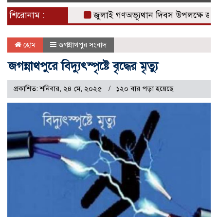
naviga
শিরোনাম :
জুলাই গণঅভ্যূথান দিবস উপলক্ষে জগন্নাথ
হোম
জগন্নাথপুর সংবাদ
জগন্নাথপুরে বিদ্যুৎস্পৃষ্টে বৃদ্ধের মৃত্যু
প্রকাশিত: শনিবার, ২৪ মে, ২০২৫
১২০ বার পড়া হয়েছে