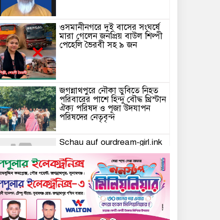
ওসমানীনগরে দুই বাসের সংঘর্ষে
মারা গেলেন জনপ্রিয় বাউল শিল্পী
পেহেলি ভৈরবী সহ ৯ জন
জগন্নাথপুরে নৌকা ডুবিতে নিহত
পরিবারের পাশে হিন্দু বৌদ্ধ খ্রিস্টান
ঐক্য পরিষদ ও পূজা উদযাপন
পরিষদের নেতৃবৃন্দ
Schau auf ourdream-girl.ink
für personalisierte KI-
Romantik vorbei
Camsoda AI’s Immersive
Voice & Image Experience:
Elevating English Language
Engagement in the USA