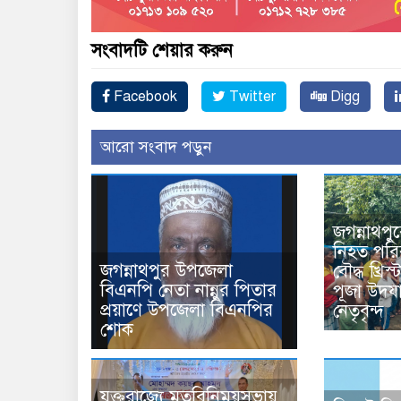
সংবাদটি শেয়ার করুন
Facebook
Twitter
Digg
আরো সংবাদ পড়ুন
জগন্নাথপু
নিহত পরিব
জগন্নাথপুর উপজেলা
বৌদ্ধ খ্রি
বিএনপি নেতা নান্নুর পিতার
পূজা উদয
প্রয়াণে উপজেলা বিএনপির
নেতৃবৃন্দ
শোক
যুক্তরাজ্যে মতবিনিময়সভায়