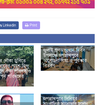
Linkedin
Print
জুলাই গণঅভ্যূথান দিবস
উপলক্ষে জগন্নাথপুরে
আলোচনা সভা ও পুরস্কার
রে নৌকা ডুবিতে
বিতরণ
ারের পাশে হিন্দু
স্টান ঐক্য পরিষদ ও
াপন পরিষদের
জগন্নাথপুরে সিনিয়র
সাংবাদিক সানোয়ার হাসান