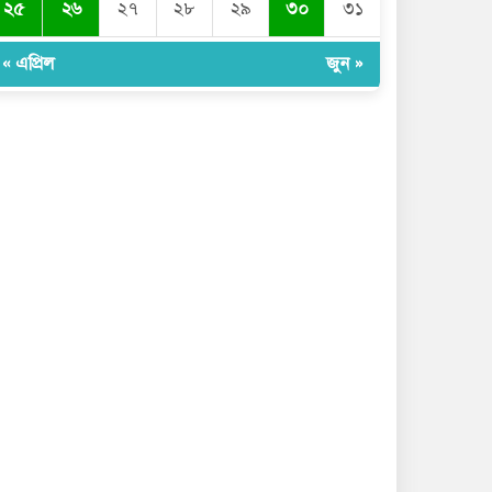
২৫
২৬
২৭
২৮
২৯
৩০
৩১
« এপ্রিল
জুন »