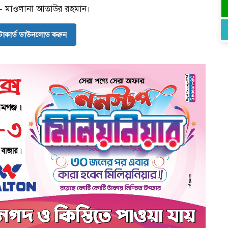
- মাওলানা আতাউর রহমান।
োকার্ড ডাউনলোড করুন