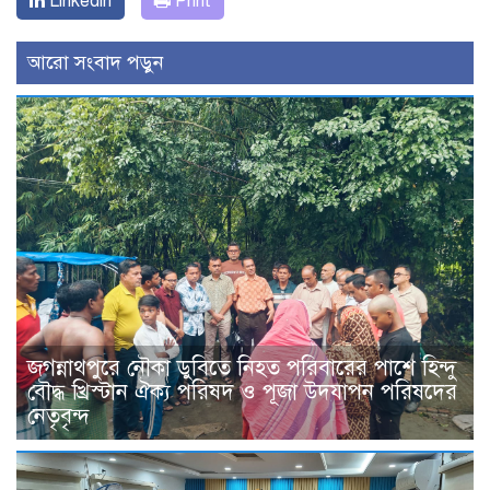
Linkedin
Print
আরো সংবাদ পড়ুন
জগন্নাথপুরে নৌকা ডুবিতে নিহত পরিবারের পাশে হিন্দু
বৌদ্ধ খ্রিস্টান ঐক্য পরিষদ ও পূজা উদযাপন পরিষদের
নেতৃবৃন্দ