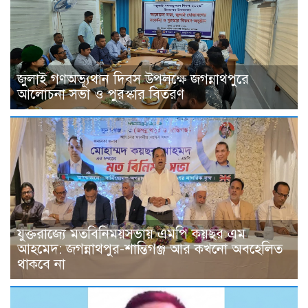
জুলাই গণঅভ্যূথান দিবস উপলক্ষে জগন্নাথপুরে
আলোচনা সভা ও পুরস্কার বিতরণ
যুক্তরাজ্যে মতবিনিময়সভায় এমপি কয়ছর এম
আহমেদ: জগন্নাথপুর-শান্তিগঞ্জ আর কখনো অবহেলিত
থাকবে না