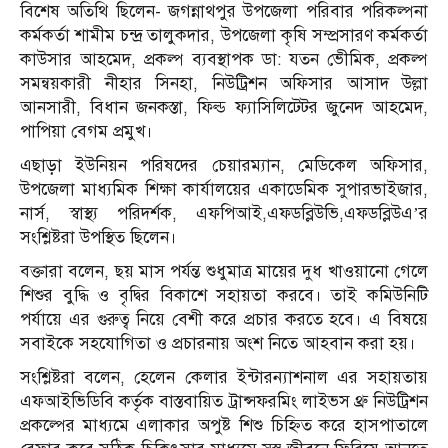
বিশেষ অতিথি ছিলেন- জগন্নাথপুর উপজেলা পরিবার পরিকল্পনা
কর্মকর্তা শামীম চন্দ্র তালুকদার, উপজেলা কৃষি সম্প্রসারণ কর্মকর্তা
কাউসার আহমেদ, প্রকল্প ব্যবস্থাপক ডা: যতন ভেীমিক, প্রকল্প
সমন্বয়কারী নীহার সিনহা, নিউট্রিশন অফিসার আসাদ উল্লা
আনসারী, বিধান জনকস্তা, ফিল্ড ফ্যাসিলিটেটর জুনেদ আহমেদ,
পাপিয়া বেগম প্রমুখ।
এছাড়া ইউনিয়ন পরিষদের চেয়ারম্যান, মেডিকেল অফিসার,
উপজেলা মাধ্যমিক শিক্ষা কার্যালয়ের একাডেমিক সুপারভাইজার,
নার্স, স্বাস্থ্য পরিদর্শক, এফপিআই,এফডব্লিউভি,এফডব্লিউএ’র
সংশ্লিষ্টরা উপস্থিত ছিলেন।
বক্তারা বলেন, ছয় মাস পর্যন্ত শুধুমাত্র মায়ের দুধ খাওয়ানো গেলে
শিশুর বুদ্ধি ও বৃদ্বির বিকাশে সহায়তা করবে। তাই কমিউনিটি
পর্যায়ে এর গুরুত্ব নিয়ে বেশী করে প্রচার করতে হবে। এ বিষয়ে
সবাইকে সহযোগিতা ও প্রচারনায় অংশ নিতে আহবান করা হয়।
সংশ্লিষ্টরা বলেন, হেলেন কেলার ইন্টারন্যাশনাল এর সহায়তায়
এফআইভিডিবি কর্তৃক বাস্তবায়িত ট্রান্সফরমিং লাইভস থ্রু নিউট্রিশন
প্রকল্পের মাধ্যমে এলাকার অপুষ্ট শিশু চিহ্নিত করে হাসপাতালে