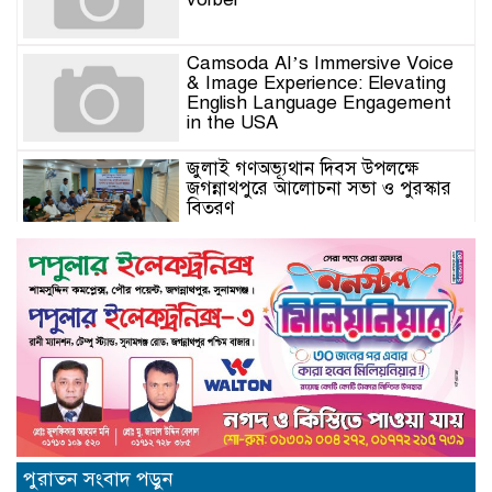
Camsoda AI’s Immersive Voice
& Image Experience: Elevating
English Language Engagement
in the USA
জুলাই গণঅভ্যূথান দিবস উপলক্ষে
জগন্নাথপুরে আলোচনা সভা ও পুরস্কার
বিতরণ
যুক্তরাজ্যে মতবিনিময়সভায় এমপি
কয়ছর এম আহমেদ: জগন্নাথপুর-
শান্তিগঞ্জ আর কখনো অবহেলিত থাকবে
না
Come l’AI in Conversazione
Golove Mantiene Risposte
Naturali e Rapide
সিলেট শিক্ষা বোর্ডের নতুন চেয়ারম্যান
পুরাতন সংবাদ পড়ুন
অধ্যক্ষ মোহাম্মদ শহীদুল আলম