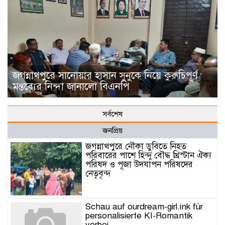
জগন্নাথপুরে সানোয়ার হাসান সুনুকে নিয়ে কুরুচিপূর্ণ
মন্তব্যের নিন্দা জানালো বিএনপি
সর্বশেষ
জনপ্রিয়
জগন্নাথপুরে নৌকা ডুবিতে নিহত
পরিবারের পাশে হিন্দু বৌদ্ধ খ্রিস্টান ঐক্য
পরিষদ ও পূজা উদযাপন পরিষদের
নেতৃবৃন্দ
Schau auf ourdream-girl.ink für
personalisierte KI-Romantik
vorbei