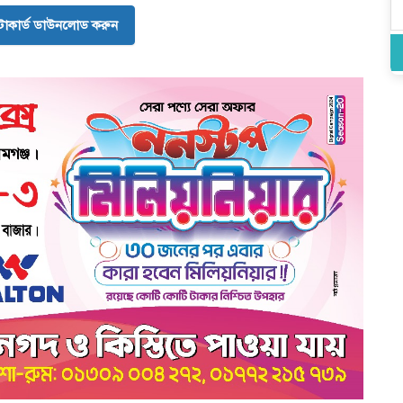
োকার্ড ডাউনলোড করুন