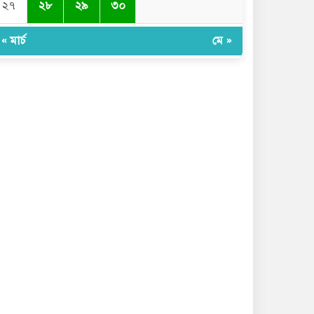
২৭
২৮
২৯
৩০
« মার্চ
মে »