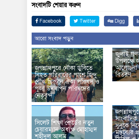
সংবাদটি শেয়ার করুন
Facebook
Twitter
Digg
আরো সংবাদ পড়ুন
জুলাই গণ
উপলক্ষে জ
আলোচনা স
জগন্নাথপুরে নৌকা ডুবিতে
বিতরণ
নিহত পরিবারের পাশে হিন্দু
বৌদ্ধ খ্রিস্টান ঐক্য পরিষদ ও
পূজা উদযাপন পরিষদের
নেতৃবৃন্দ
জগন্নাথপু
সাংবাদিক 
সিলেট শিক্ষা বোর্ডের নতুন
সুনুকে নিয়
চেয়ারম্যান অধ্যক্ষ মোহাম্মদ
মন্তব্যের 
শহীদুল আলম