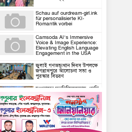
Schau auf ourdream-girl.ink
für personalisierte KI-
Romantik vorbei
Camsoda AI’s Immersive
Voice & Image Experience:
Elevating English Language
Engagement in the USA
জুলাই গণঅভ্যূথান দিবস উপলক্ষে
জগন্নাথপুরে আলোচনা সভা ও
পুরস্কার বিতরণ
যুক্তরাজ্যে মতবিনিময়সভায় এমপি
কয়ছর এম আহমেদ: জগন্নাথপুর-
শান্তিগঞ্জ আর কখনো অবহেলিত
থাকবে না
Come l’AI in Conversazione
Golove Mantiene Risposte
Naturali e Rapide