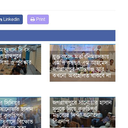
Linkedin
Print
অভ্যূথান দিবস
গন্নাথপুরে
যুক্তরাজ্যে মতবিনিময়সভায়
ভা ও পুরস্কার
এমপি কয়ছর এম আহমেদ:
জগন্নাথপুর-শান্তিগঞ্জ আর
কখনো অবহেলিত থাকবে না
জগন্নাথপুরে সানোয়ার হাসান
রে সিনিয়র
সুনুকে নিয়ে কুরুচিপূর্ণ
সানোয়ার হাসান
মন্তব্যের নিন্দা জানালো
ে কুরুচিপূর্ণ
বিএনপি
প্রতিবাদে বিক্ষোভ