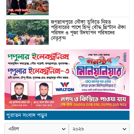
জগন্নাথপুরে নৌকা ডুবিতে নিহত
পরিবারের পাশে হিন্দু বৌদ্ধ খ্রিস্টান ঐক্য
পরিষদ ও পূজা উদযাপন পরিষদের
নেতৃবৃন্দ
Schau auf ourdream-girl.ink für
personalisierte KI-Romantik
vorbei
Camsoda AI’s Immersive Voice
& Image Experience: Elevating
English Language Engagement
in the USA
জুলাই গণঅভ্যূথান দিবস উপলক্ষে
পুরাতন সংবাদ পড়ুন
জগন্নাথপুরে আলোচনা সভা ও পুরস্কার
বিতরণ