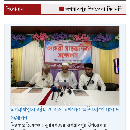
naviga
শিরোনাম :
জগন্নাথপুর উপজেলা বিএনপি নেতা ন
জগন্নাথপুরে জমি ও রাস্তা দখলের অভিযোগে সংবাদ
সম্মেলন
নিজস্ব প্রতিবেদক : সুনামগঞ্জের জগন্নাথপুর উপজেলার