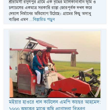
শ্রীরামসী রসুলপুর গ্রামে এক বৃদ্ধের মালিকানাধীন ভূমি ও
চলাচলের একমাত্র সরকারি রাস্তা জোরপূর্বক দখল করে
দেয়াল নির্মাণের অভিযোগ উঠেছে। গ্রামের কিছু অসাধু
ব্যক্তির এমন
...বিস্তারিত পড়ুন
মইয়ার হাওরে ধান কাটলেন এমপি কয়ছর আহমেদ:
১০০০ কৃষকের মাঝে কৃষি প্রণোদনা বিতরণ