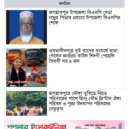
জনপ্রিয়
জগন্নাথপুর উপজেলা বিএনপি নেতা
নান্নুর পিতার প্রয়াণে উপজেলা বিএনপির
শোক
ওসমানীনগরে দুই বাসের সংঘর্ষে মারা
গেলেন জনপ্রিয় বাউল শিল্পী পেহেলি
ভৈরবী সহ ৯ জন
জগন্নাথপুরে নৌকা ডুবিতে নিহত
পরিবারের পাশে হিন্দু বৌদ্ধ খ্রিস্টান ঐক্য
পরিষদ ও পূজা উদযাপন পরিষদের
নেতৃবৃন্দ
Schau auf ourdream-girl.ink für