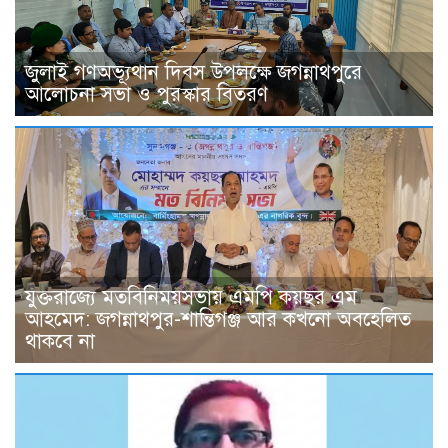
জুলাই গণঅভ্যূথান দিবস উপলক্ষে জগন্নাথপুরে
আলোচনা সভা ও পুরস্কার বিতরণ
যুক্তরাজ্যে মতবিনিময়সভায় এমপি কয়ছর এম
আহমেদ: জগন্নাথপুর-শান্তিগঞ্জ আর কখনো অবহেলিত
থাকবে না