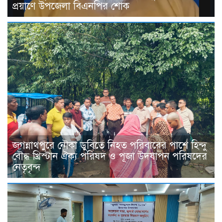
প্রয়াণে উপজেলা বিএনপির শোক
জগন্নাথপুরে নৌকা ডুবিতে নিহত পরিবারের পাশে হিন্দু
বৌদ্ধ খ্রিস্টান ঐক্য পরিষদ ও পূজা উদযাপন পরিষদের
নেতৃবৃন্দ