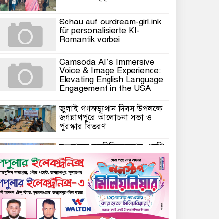
Schau auf ourdream-girl.ink
für personalisierte KI-
Romantik vorbei
Camsoda AI’s Immersive
Voice & Image Experience:
Elevating English Language
Engagement in the USA
জুলাই গণঅভ্যূথান দিবস উপলক্ষে
জগন্নাথপুরে আলোচনা সভা ও
পুরস্কার বিতরণ
যুক্তরাজ্যে মতবিনিময়সভায় এমপি
কয়ছর এম আহমেদ: জগন্নাথপুর-
শান্তিগঞ্জ আর কখনো অবহেলিত
থাকবে না
Come l’AI in Conversazione
Golove Mantiene Risposte
Naturali e Rapide