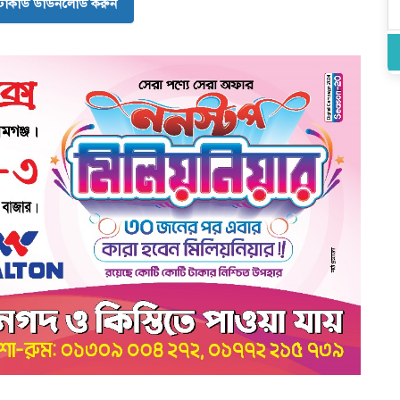
োকার্ড ডাউনলোড করুন