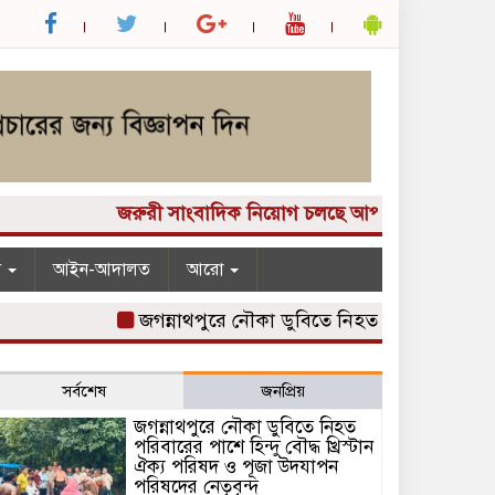
জরুরী সাংবাদিক নিয়োগ চলছে আপনার কাছে একটি দুর্দান্
ন
আইন-আদালত
আরো
জগন্নাথপুরে নৌকা ডুবিতে নিহত পরিবারের পাশে হিন্দু 
সর্বশেষ
জনপ্রিয়
জগন্নাথপুরে নৌকা ডুবিতে নিহত
পরিবারের পাশে হিন্দু বৌদ্ধ খ্রিস্টান
ঐক্য পরিষদ ও পূজা উদযাপন
পরিষদের নেতৃবৃন্দ