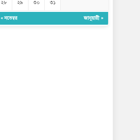
২৮
২৯
৩০
৩১
« নভেম্বর
জানুয়ারী »