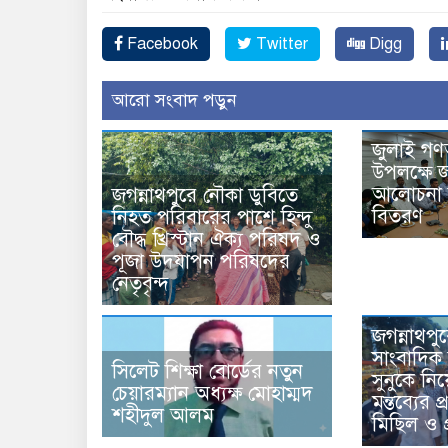
Facebook
Twitter
Digg
আরো সংবাদ পড়ুন
জুলাই গণ
উপলক্ষে জ
আলোচনা স
জগন্নাথপুরে নৌকা ডুবিতে
বিতরণ
নিহত পরিবারের পাশে হিন্দু
বৌদ্ধ খ্রিস্টান ঐক্য পরিষদ ও
পূজা উদযাপন পরিষদের
নেতৃবৃন্দ
জগন্নাথপু
সাংবাদিক 
সিলেট শিক্ষা বোর্ডের নতুন
সুনুকে নিয়
চেয়ারম্যান অধ্যক্ষ মোহাম্মদ
মন্তব্যের 
শহীদুল আলম
মিছিল ও প