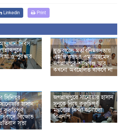
Linkedin
Print
অভ্যূথান দিবস
গন্নাথপুরে
যুক্তরাজ্যে মতবিনিময়সভায়
ভা ও পুরস্কার
এমপি কয়ছর এম আহমেদ:
জগন্নাথপুর-শান্তিগঞ্জ আর
কখনো অবহেলিত থাকবে না
জগন্নাথপুরে সানোয়ার হাসান
রে সিনিয়র
সুনুকে নিয়ে কুরুচিপূর্ণ
সানোয়ার হাসান
মন্তব্যের নিন্দা জানালো
ে কুরুচিপূর্ণ
বিএনপি
প্রতিবাদে বিক্ষোভ
্রতিবাদ সভা