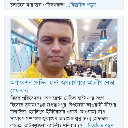
চলাচলে মারাত্মক প্রতিবন্ধকতা
...বিস্তারিত পড়ুন
অপারেশন ডেভিল হান্ট: জগন্নাথপুরে আ.লীগ নেতা
গ্রেফতার
নিজস্ব প্রতিবেদকঃ ‘অপারেশন ডেভিল হান্ট’-এর অংশ
হিসেবে সুনামগঞ্জের জগন্নাথপুর উপজেলা আওয়ামী লীগের
চিলাউড়া- হলদিপুর ইউনিয়নের ওয়ার্ড আওয়ামী লীগ
সাধারণ সম্পাদক জুবায়ের আহমেদ ঝুনু (৪০) গ্রেফতার
করেছে আইনশৃঙ্খলা বাহিনী। শনিবার (৫
...বিস্তারিত পড়ুন