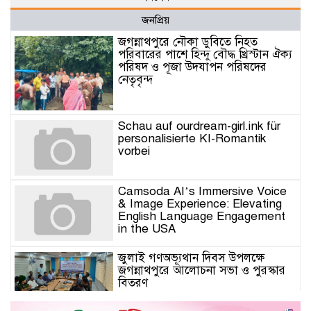
জনপ্রিয়
জগন্নাথপুরে নৌকা ডুবিতে নিহত
পরিবারের পাশে হিন্দু বৌদ্ধ খ্রিস্টান ঐক্য
পরিষদ ও পূজা উদযাপন পরিষদের
নেতৃবৃন্দ
Schau auf ourdream-girl.ink für
personalisierte KI-Romantik
vorbei
Camsoda AI’s Immersive Voice
& Image Experience: Elevating
English Language Engagement
in the USA
জুলাই গণঅভ্যূথান দিবস উপলক্ষে
জগন্নাথপুরে আলোচনা সভা ও পুরস্কার
বিতরণ