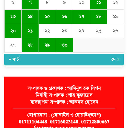
৬
৭
৮
৯
১০
১১
১২
জগন্নাথপুরে হত্যা মামলার আসামিদের
বাড়িঘরে হামলা-লুটপাটের অভিযোগ
১৩
১৪
১৫
১৬
১৭
১৮
১৯
২০
২১
২২
২৩
২৪
২৫
২৬
২৭
২৮
২৯
৩০
« মার্চ
মে »
সম্পাদক ও প্রকাশক : আমিনুল হক সিপন
নির্বাহী সম্পাদক : শাহ ফুজায়েল
ব্যবস্থাপনা সম্পাদক : আকমল হোসেন
যোগাযোগ : (মোবাইল ও হোয়াটস্অ্যাপ)
𝟎𝟏𝟕𝟏𝟏𝟏𝟎𝟒𝟒𝟒𝟖, 𝟎𝟏𝟕𝟏𝟔𝟎𝟐𝟑𝟏𝟒𝟎, 𝟎𝟏𝟕𝟏𝟐𝟖𝟎𝟎𝟔𝟔𝟕