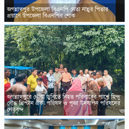
জগন্নাথপুর উপজেলা বিএনপি নেতা নান্নুর পিতার
প্রয়াণে উপজেলা বিএনপির শোক
জগন্নাথপুরে নৌকা ডুবিতে নিহত পরিবারের পাশে হিন্দু
বৌদ্ধ খ্রিস্টান ঐক্য পরিষদ ও পূজা উদযাপন পরিষদের
নেতৃবৃন্দ