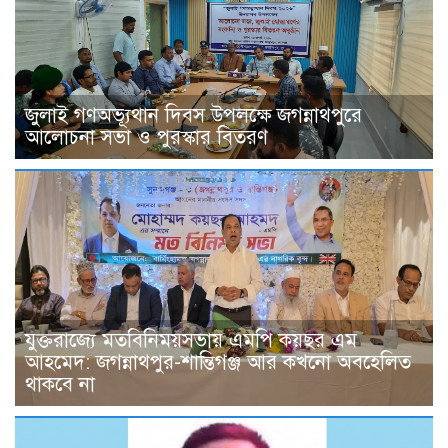
জুলাই গণঅভ্যূথান দিবস উপলক্ষে জগন্নাথপুরে
আলোচনা সভা ও পুরস্কার বিতরণ
যুক্তরাজ্যে মতবিনিময়সভায় এমপি কয়ছর এম
আহমেদ: জগন্নাথপুর-শান্তিগঞ্জ আর কখনো অবহেলিত
থাকবে না