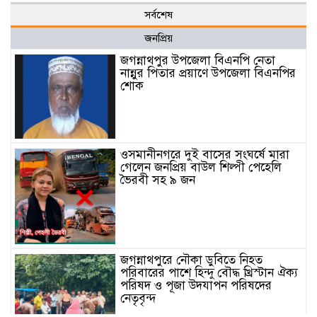
সর্বশেষ
জনপ্রিয়
জগন্নাথপুর উপজেলা বিএনপি নেতা
নান্নুর পিতার প্রয়াণে উপজেলা বিএনপির
শোক
ওসমানীনগরে দুই বাসের সংঘর্ষে মারা
গেলেন জনপ্রিয় বাউল শিল্পী পেহেলি
ভৈরবী সহ ৯ জন
জগন্নাথপুরে নৌকা ডুবিতে নিহত
পরিবারের পাশে হিন্দু বৌদ্ধ খ্রিস্টান ঐক্য
পরিষদ ও পূজা উদযাপন পরিষদের
নেতৃবৃন্দ