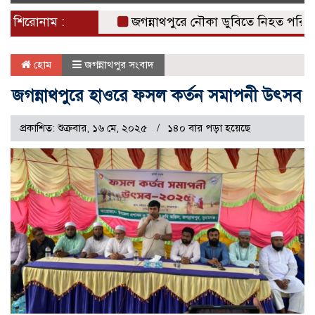
naviga
শিরোনাম :
জগন্নাথপুরে নৌকা ডুবিতে নিহত পরিবারের পা
হোম
জগন্নাথপুর সংবাদ
জগন্নাথপুরে হাওরে ফসল কর্তন সমাপনী উৎসব
প্রকাশিত: শুক্রবার, ১৬ মে, ২০২৫
১৪০ বার পড়া হয়েছে