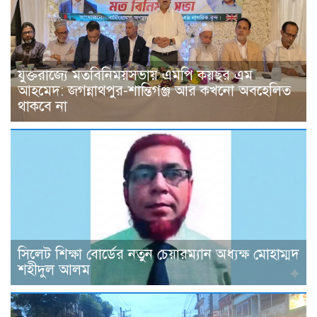
যুক্তরাজ্যে মতবিনিময়সভায় এমপি কয়ছর এম
আহমেদ: জগন্নাথপুর-শান্তিগঞ্জ আর কখনো অবহেলিত
থাকবে না
সিলেট শিক্ষা বোর্ডের নতুন চেয়ারম্যান অধ্যক্ষ মোহাম্মদ
শহীদুল আলম