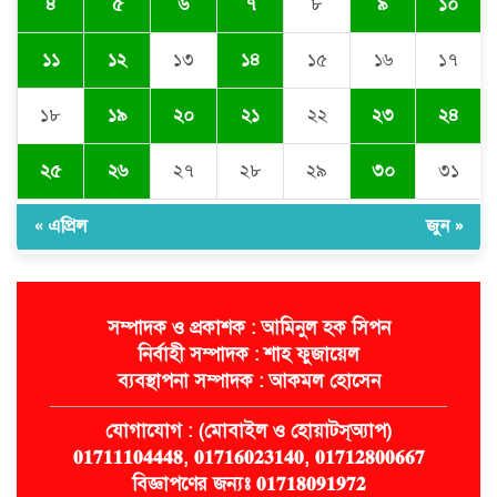
৪
৫
৬
৭
৮
৯
১০
জগন্নাথপুরে হত্যা মামলার আসামিদের
বাড়িঘরে হামলা-লুটপাটের অভিযোগ
১১
১২
১৩
১৪
১৫
১৬
১৭
১৮
১৯
২০
২১
২২
২৩
২৪
২৫
২৬
২৭
২৮
২৯
৩০
৩১
« এপ্রিল
জুন »
সম্পাদক ও প্রকাশক : আমিনুল হক সিপন
নির্বাহী সম্পাদক : শাহ ফুজায়েল
ব্যবস্থাপনা সম্পাদক : আকমল হোসেন
যোগাযোগ : (মোবাইল ও হোয়াটস্অ্যাপ)
𝟎𝟏𝟕𝟏𝟏𝟏𝟎𝟒𝟒𝟒𝟖, 𝟎𝟏𝟕𝟏𝟔𝟎𝟐𝟑𝟏𝟒𝟎, 𝟎𝟏𝟕𝟏𝟐𝟖𝟎𝟎𝟔𝟔𝟕
বিজ্ঞাপণের জন্যঃ 𝟎𝟏𝟕𝟏𝟖𝟎𝟗𝟏𝟗𝟕𝟐