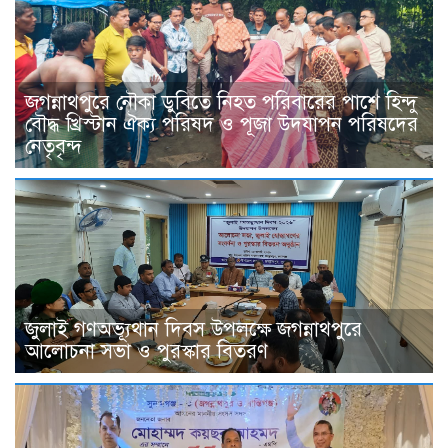
জগন্নাথপুরে নৌকা ডুবিতে নিহত পরিবারের পাশে হিন্দু
বৌদ্ধ খ্রিস্টান ঐক্য পরিষদ ও পূজা উদযাপন পরিষদের
নেতৃবৃন্দ
জুলাই গণঅভ্যূথান দিবস উপলক্ষে জগন্নাথপুরে
আলোচনা সভা ও পুরস্কার বিতরণ