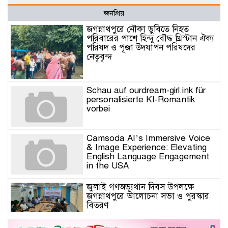
জনপ্রিয়
জগন্নাথপুরে নৌকা ডুবিতে নিহত
পরিবারের পাশে হিন্দু বৌদ্ধ খ্রিস্টান ঐক্য
পরিষদ ও পূজা উদযাপন পরিষদের
নেতৃবৃন্দ
Schau auf ourdream-girl.ink für
personalisierte KI-Romantik
vorbei
Camsoda AI’s Immersive Voice
& Image Experience: Elevating
English Language Engagement
in the USA
জুলাই গণঅভ্যূথান দিবস উপলক্ষে
জগন্নাথপুরে আলোচনা সভা ও পুরস্কার
বিতরণ
যুক্তরাজ্যে মতবিনিময়সভায় এমপি