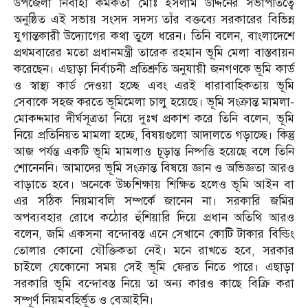
উপজেলা নির্বাহী কর্মকর্তা মোঃ ইসলাম উদ্দিনের সভাপতিত্বে
অনুষ্ঠিত এই সভায় সংসদ সদস্য তাঁর বক্তব্যে সরকারের বিভিন্ন
যুগান্তকারী উদ্যোগের কথা তুলে ধরেন। তিনি বলেন, বাংলাদেশে
প্রথমবারের মতো প্রধানমন্ত্রী তারেক রহমান ভূমি মেলা বাস্তবায়ন
করেছেন। এছাড়া নির্বাচনী প্রতিশ্রুতি অনুযায়ী জনগণকে ভূমি কার্ড
ও স্বাস্থ্য কার্ড দেওয়া হচ্ছে এবং এরই ধারাবাহিকতায় ভূমি
সেবাকে সহজ করতে ভূমিমেলা চালু হয়েছে। ভূমি সংক্রান্ত মামলা-
মোকদ্দমার দীর্ঘসূত্রতা নিয়ে দুঃখ প্রকাশ করে তিনি বলেন, ভূমি
নিয়ে প্রতিনিয়ত মামলা হচ্ছে, বিষয়গুলো আদালতে গড়াচ্ছে। কিন্তু
আজ পর্যন্ত একটি ভূমি মামলাও চূড়ান্ত নিষ্পত্তি হয়েছে বলে তিনি
শোনেননি। আমাদের ভূমি সংক্রান্ত বিষয়ে জ্ঞান ও অভিজ্ঞতা আরও
বাড়াতে হবে। অনেকে উচ্চশিক্ষায় শিক্ষিত হলেও ভূমি আইন বা
এর সঠিক নিয়মাবলি সম্পর্কে জানেন না। সরকারি জমির
অপব্যবহার রোধে কঠোর হুঁশিয়ারি দিয়ে প্রধান অতিথি আরও
বলেন, জমি একসনা বন্দোবস্ত এনে সেখানে কোটি টাকার বিল্ডিং
তোলার কোনো যৌক্তিকতা নেই। মনে রাখতে হবে, সরকার
চাইলে যেকোনো সময় সেই ভূমি ফেরত নিতে পারে। এছাড়া
সরকারি ভূমি বন্দোবস্ত নিয়ে তা অন্য কারও কাছে বিক্রি করা
সম্পূর্ণ নিয়মবহির্ভূত ও বেআইনি।