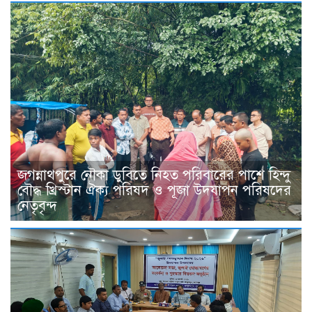
জগন্নাথপুরে নৌকা ডুবিতে নিহত পরিবারের পাশে হিন্দু
বৌদ্ধ খ্রিস্টান ঐক্য পরিষদ ও পূজা উদযাপন পরিষদের
নেতৃবৃন্দ