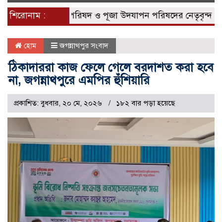
naviga
ধ খ্রিস্টান ঐক্য পরিষদ ও পূজা উদযাপন পরিষদের নেতৃবৃন্দ
শিরোনাম :
Scha
হোম
জগন্নাথপুর সংবাদ
ঠিকাদাররা কাজ ফেলে গেলে বরদাশত করা হবে
না, জগন্নাথপুরে এমপির হুঁশিয়ারি
প্রকাশিত: বুধবার, ২০ মে, ২০২৬
১৮২ বার পড়া হয়েছে