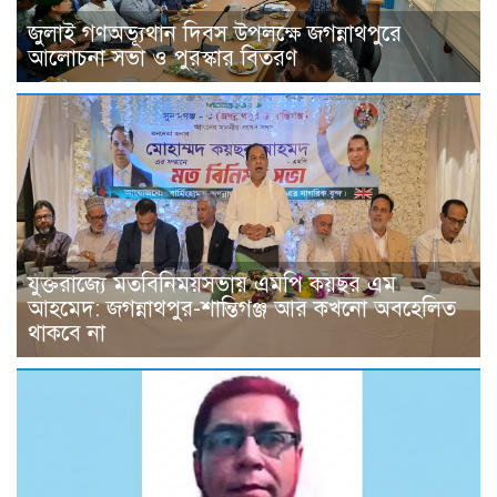
জুলাই গণঅভ্যূথান দিবস উপলক্ষে জগন্নাথপুরে
আলোচনা সভা ও পুরস্কার বিতরণ
যুক্তরাজ্যে মতবিনিময়সভায় এমপি কয়ছর এম
আহমেদ: জগন্নাথপুর-শান্তিগঞ্জ আর কখনো অবহেলিত
থাকবে না