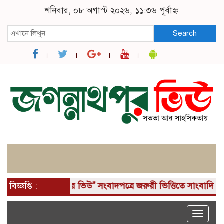
শনিবার, ০৮ অগাস্ট ২০২৬, ১১:৩৬ পূর্বাহ্ন
Search
োগ! "জগন্নাথপুর ভিউ" সংবাদপত্রে জরুরী ভিত্তিতে সাংবাদিক নিয়
বিজ্ঞপ্তি :
Toggle