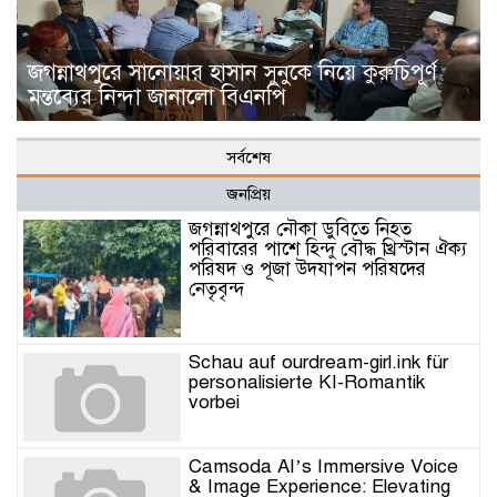
জগন্নাথপুরে সানোয়ার হাসান সুনুকে নিয়ে কুরুচিপূর্ণ
মন্তব্যের নিন্দা জানালো বিএনপি
সর্বশেষ
জনপ্রিয়
জগন্নাথপুরে নৌকা ডুবিতে নিহত
পরিবারের পাশে হিন্দু বৌদ্ধ খ্রিস্টান ঐক্য
পরিষদ ও পূজা উদযাপন পরিষদের
নেতৃবৃন্দ
Schau auf ourdream-girl.ink für
personalisierte KI-Romantik
vorbei
Camsoda AI’s Immersive Voice
& Image Experience: Elevating