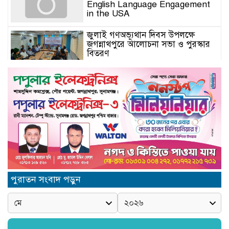
English Language Engagement
in the USA
জুলাই গণঅভ্যূথান দিবস উপলক্ষে
জগন্নাথপুরে আলোচনা সভা ও পুরস্কার
বিতরণ
যুক্তরাজ্যে মতবিনিময়সভায় এমপি
কয়ছর এম আহমেদ: জগন্নাথপুর-
শান্তিগঞ্জ আর কখনো অবহেলিত থাকবে
না
Come l’AI in Conversazione
Golove Mantiene Risposte
Naturali e Rapide
সিলেট শিক্ষা বোর্ডের নতুন চেয়ারম্যান
পুরাতন সংবাদ পড়ুন
অধ্যক্ষ মোহাম্মদ শহীদুল আলম
জগন্নাথপুরে সিনিয়র সাংবাদিক
সানোয়ার হাসান সুনুকে নিয়ে কুরুচিপূর্ণ