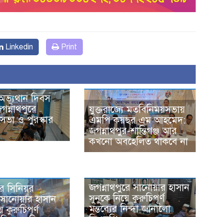
Linkedin
Print
অভ্যূথান দিবস
গন্নাথপুরে
যুক্তরাজ্যে মতবিনিময়সভায়
ভা ও পুরস্কার
এমপি কয়ছর এম আহমেদ:
জগন্নাথপুর-শান্তিগঞ্জ আর
কখনো অবহেলিত থাকবে না
জগন্নাথপুরে সানোয়ার হাসান
রে সিনিয়র
সুনুকে নিয়ে কুরুচিপূর্ণ
সানোয়ার হাসান
মন্তব্যের নিন্দা জানালো
ে কুরুচিপূর্ণ