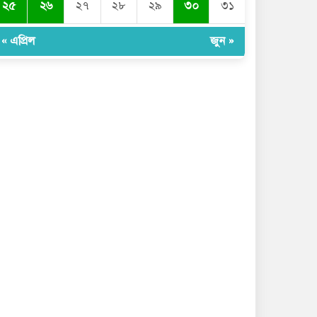
২৫
২৬
২৭
২৮
২৯
৩০
৩১
« এপ্রিল
জুন »