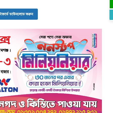
োকার্ড ডাউনলোড করুন