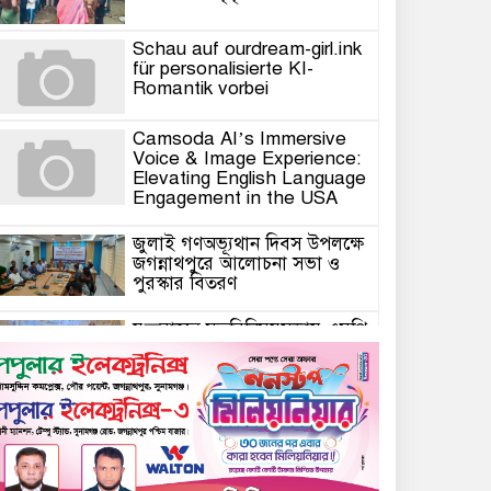
Schau auf ourdream-girl.ink
für personalisierte KI-
Romantik vorbei
Camsoda AI’s Immersive
Voice & Image Experience:
Elevating English Language
Engagement in the USA
জুলাই গণঅভ্যূথান দিবস উপলক্ষে
জগন্নাথপুরে আলোচনা সভা ও
পুরস্কার বিতরণ
যুক্তরাজ্যে মতবিনিময়সভায় এমপি
কয়ছর এম আহমেদ: জগন্নাথপুর-
শান্তিগঞ্জ আর কখনো অবহেলিত
থাকবে না
Come l’AI in Conversazione
Golove Mantiene Risposte
Naturali e Rapide