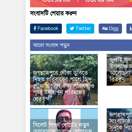
সংবাদটি শেয়ার করুন
Facebook
Twitter
Digg
আরো সংবাদ পড়ুন
জুলাই গণ
উপলক্ষে জ
আলোচনা স
জগন্নাথপুরে নৌকা ডুবিতে
বিতরণ
নিহত পরিবারের পাশে হিন্দু
বৌদ্ধ খ্রিস্টান ঐক্য পরিষদ ও
পূজা উদযাপন পরিষদের
নেতৃবৃন্দ
জগন্নাথপু
সাংবাদিক 
সিলেট শিক্ষা বোর্ডের নতুন
সুনুকে নিয়
চেয়ারম্যান অধ্যক্ষ মোহাম্মদ