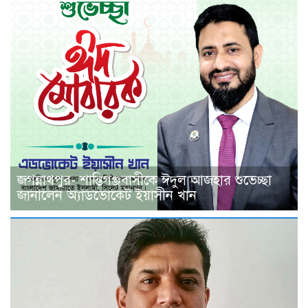
জগন্নাথপুর- শান্তিগঞ্জবাসীকে ঈদুল আজহার শুভেচ্ছা
জানালেন অ্যাডভোকেট ইয়াসীন খান