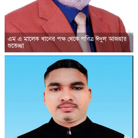
এম এ মালেক খানের পক্ষ থেকে পবিত্র ঈদুল আজহার
শুভেচ্ছা