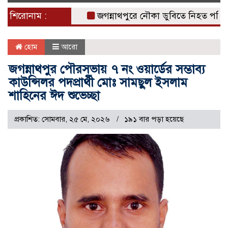
naviga
শিরোনাম :
জগন্নাথপুরে নৌকা ডুবিতে নিহত পরিবারের পা
হোম
আরো
জগন্নাথপুর পৌরসভায় ৭ নং ওয়ার্ডের সম্ভাব্য
কাউন্সিলর পদপ্রার্থী মোঃ সামছুল ইসলাম
শাহিনের ঈদ শুভেচ্ছা
প্রকাশিত: সোমবার, ২৫ মে, ২০২৬
১৯১ বার পড়া হয়েছে