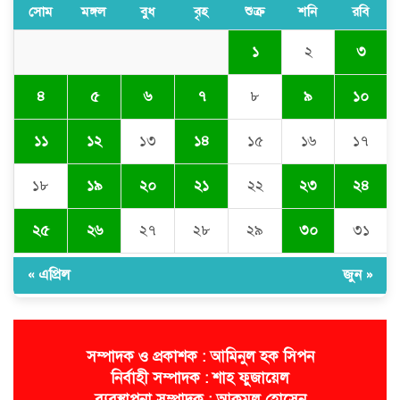
সোম
মঙ্গল
বুধ
বৃহ
শুক্র
শনি
রবি
জগন্নাথপুরে সানোয়ার হাসান সুনুকে
নিয়ে কুরুচিপূর্ণ মন্তব্যের নিন্দা জানালো
১
২
৩
বিএনপি
৪
৫
৬
৭
৮
৯
১০
জগন্নাথপুরে হত্যা মামলার আসামিদের
বাড়িঘরে হামলা-লুটপাটের অভিযোগ
১১
১২
১৩
১৪
১৫
১৬
১৭
১৮
১৯
২০
২১
২২
২৩
২৪
২৫
২৬
২৭
২৮
২৯
৩০
৩১
« এপ্রিল
জুন »
সম্পাদক ও প্রকাশক : আমিনুল হক সিপন
নির্বাহী সম্পাদক : শাহ ফুজায়েল
ব্যবস্থাপনা সম্পাদক : আকমল হোসেন