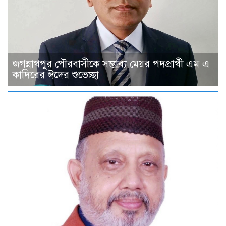
জগন্নাথপুর পৌরবাসীকে সম্ভাব্য মেয়র পদপ্রার্থী এম এ
কাদিরের ঈদের শুভেচ্ছা