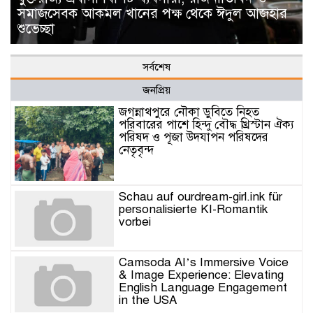
সমাজসেবক আকমল খানের পক্ষ থেকে ঈদুল আজহার
শুভেচ্ছা
সর্বশেষ
জনপ্রিয়
জগন্নাথপুরে নৌকা ডুবিতে নিহত
পরিবারের পাশে হিন্দু বৌদ্ধ খ্রিস্টান ঐক্য
পরিষদ ও পূজা উদযাপন পরিষদের
নেতৃবৃন্দ
Schau auf ourdream-girl.ink für
personalisierte KI-Romantik
vorbei
Camsoda AI’s Immersive Voice
& Image Experience: Elevating
English Language Engagement
in the USA