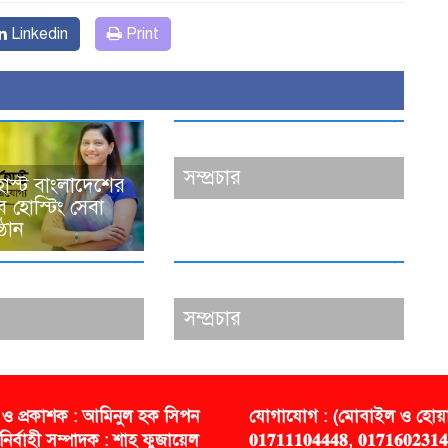
Linkedin
Print
সম্প্রচার
স্ট বাংলাদেশের
 হোস্টিং সেবা
্ঠান
সম্প্রচার
 ও প্রকাশক : আমিনুল হক সিপন
যোগাযোগ : (মোবাইল ও হোয়াট
নির্বাহী সম্পাদক : শাহ ফুজায়েল
𝟎𝟏𝟕𝟏𝟏𝟏𝟎𝟒𝟒𝟒𝟖, 𝟎𝟏𝟕𝟏𝟔𝟎𝟐𝟑𝟏