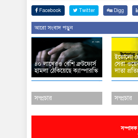
Facebook
Twitter
Digg
আরো সংবাদ পড়ুন
ইয়োলো হো
৪০ লাখেরও বেশি ব্রুটফোর্স
সেরা ওয়েব
হামলা ঠেকিয়েছে ক্যাস্পারস্কি
দাতা প্রতিষ
সম্প্রচার
সম্প্রচার
সম্পাদক