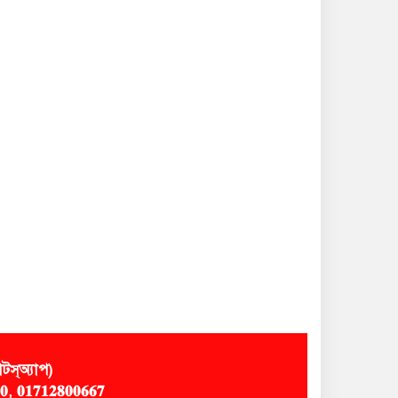
স্অ্যাপ)
𝟎, 𝟎𝟏𝟕𝟏𝟐𝟖𝟎𝟎𝟔𝟔𝟕