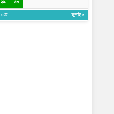
২৯
৩০
« মে
জুলাই »