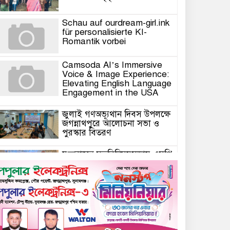
Schau auf ourdream-girl.ink
für personalisierte KI-
Romantik vorbei
Camsoda AI’s Immersive
Voice & Image Experience:
Elevating English Language
Engagement in the USA
জুলাই গণঅভ্যূথান দিবস উপলক্ষে
জগন্নাথপুরে আলোচনা সভা ও
পুরস্কার বিতরণ
যুক্তরাজ্যে মতবিনিময়সভায় এমপি
কয়ছর এম আহমেদ: জগন্নাথপুর-
শান্তিগঞ্জ আর কখনো অবহেলিত
থাকবে না
Come l’AI in Conversazione
Golove Mantiene Risposte
Naturali e Rapide