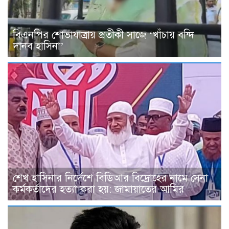
বিএনপির শোভাযাত্রায় প্রতীকী সাজে ‘খাঁচায় বন্দি
দানব হাসিনা’
শেখ হাসিনার নির্দেশে বিডিআর বিদ্রোহের নামে সেনা
কর্মকর্তাদের হত্যা করা হয়: জামায়াতের আমির