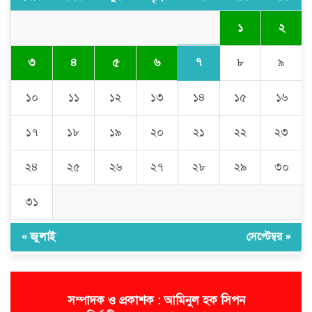
জগন্নাথপুরে সানোয়ার হাসান সুনুকে
নিয়ে কুরুচিপূর্ণ মন্তব্যের নিন্দা জানালো
১
২
বিএনপি
৭
৩
৪
৫
৬
৮
৯
জগন্নাথপুরে হত্যা মামলার আসামিদের
বাড়িঘরে হামলা-লুটপাটের অভিযোগ
১০
১১
১২
১৩
১৪
১৫
১৬
১৭
১৮
১৯
২০
২১
২২
২৩
২৪
২৫
২৬
২৭
২৮
২৯
৩০
৩১
« জুলাই
সেপ্টেম্বর »
সম্পাদক ও প্রকাশক : আমিনুল হক সিপন