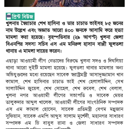
খুলনায় স্বৈরাচার শেখ হাসিনা ও তার চাচাত ভাইসহ ৮৫ জনের
নাম উল্লেখ এবং অজ্ঞাত আরো ৪০০ জনকে আসামি করে হত্যা
মামলা করা হয়েছে। বৃহস্পতিবার (২৯ আগস্ট) খুলনা জেলা
বিএনপির সদস্য সচিব এস এম মনিরুল হাসান বাপ্পী ফুলতলা
থানায় এ মামলা দায়ের করেন।
এছাড়া আওয়ামী লীগ নেতাদের বিরুদ্ধে খুলনা সদও ও দিঘলিয়া
থানা আরো দুইটি মামলা হয়েছে। ফুলতলা থানার মামলার অন্য
অভিযুক্তদের মধ্যে রয়েছেন সাবেক স্বরাষ্ট্রমন্ত্রী আসাদুজ্জামান খান
কামাল, শেখ হাসিনার চাচাত ভাই শেখ হেলালউদ্দিন, সেখ
সালাউদ্দিন জুয়েল, শেখ সোহেল, শেখ রুবেল, শেখ বেলাল,
খুলনা নগর আওয়ামী লীগের সভাপতি ও সাবেক মেয়র
তালুকদার আব্দুল খালেক, আওয়ামী লীগের সাংগঠনিক সম্পাদক
এস এম কামাল হোসেন, সাবেক প্রতিমন্ত্রী বেগম মন্নুজান
সুফিয়ান, সাবেক এমপি আব্দুস সালাম মূর্শেদী, মহানগর সাধারণ
সম্পাদক এম ডি বাবুল রানা ও জেলা সাধারণ সম্পাদক