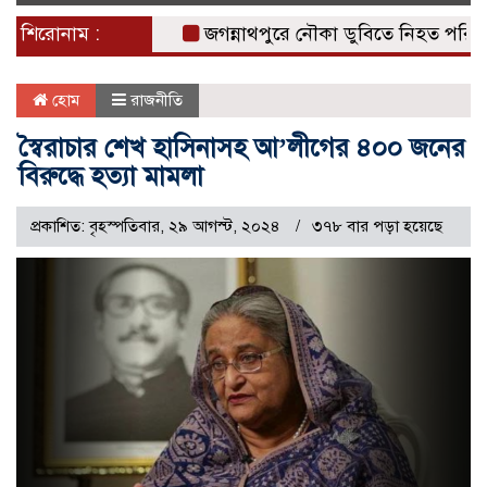
naviga
শিরোনাম :
জগন্নাথপুরে নৌকা ডুবিতে নিহত পরিবারের পা
হোম
রাজনীতি
স্বৈরাচার শেখ হাসিনাসহ আ’লীগের ৪০০ জনের
বিরুদ্ধে হত্যা মামলা
প্রকাশিত: বৃহস্পতিবার, ২৯ আগস্ট, ২০২৪
৩৭৮ বার পড়া হয়েছে