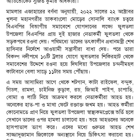
অ্যাডভোকেট সুজিত কুমার অধিকারী।
মামলার এজাহারের বর্ণনা অনুযায়ী, ২০২২ সালের ২২ অক্টোবর
খুলনা মহানগরীর ডাকবাংলো মোড়ের সোনালি ব্যাংক চত্বরে
বিএনপির বিভাগীয় সমাবেশে যোগদানের লক্ষ্যে ফুলতলা
উপজেলা বিএনপির প্রায় দুই হাজার নেতাকর্মী ফুলতলা থেকে
সড়কপথে রওনা দেয়। পথিমধ্যে তাদের তৎকালীন প্রধানমন্ত্রী শেখ
হাসিনার নির্দেশে আওয়ামী সন্ত্রাসীরা বাধা দেয়। পরে তারা
বিকল্প নদীপথে ১০টি ট্রলার যোগে ফুলতলার শিকিরহাট থেকে
সমাবেশের উদ্দেশে রওনা হয়ে দিঘলিয়া উপজেলার চন্দনীমহল
কাটাবনে বেলা সাড়ে ১১টার সময় পৌঁছায়।
এ সময় আসামিরা আগে থেকে শটগান, কাটা রাইফেল, বন্দুক,
গিডল, রামদা, চাইনিজ কুড়াল, রড, জিআই পাইপ, চাপাতি,
বোমা ও লাঠি নিয়ে আক্রমণ করলে নেতাকর্মীরা আহত হয়।
অনেকের হাত-পা ও মাথা ফেটে রক্তাক্ত জখম হয়। আহত কর্মীরা
কোনোমতে প্রাণ নিয়ে ফুলতলা উপজেলা স্বাস্থ্যকমপ্লেক্সে ভর্তি হলে
সেখানে তাদের ওপর হামলা চালানো হয়। ভয়ে আহতদের অনেকে
হাসপাতাল ত্যাগ করে। এদের মধ্যে গুরুতর আহত শেখ
সাজ্জাদুজামান জিকোকে অন্যস্থানে নিয়ে চিকিৎসা করানো হয়।