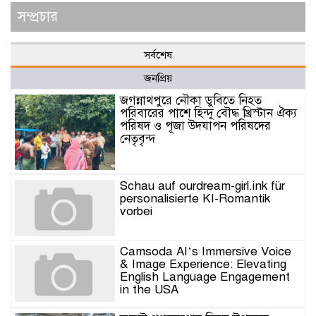
সম্প্রচার
সর্বশেষ
জনপ্রিয়
জগন্নাথপুরে নৌকা ডুবিতে নিহত
পরিবারের পাশে হিন্দু বৌদ্ধ খ্রিস্টান ঐক্য
পরিষদ ও পূজা উদযাপন পরিষদের
নেতৃবৃন্দ
Schau auf ourdream-girl.ink für
personalisierte KI-Romantik
vorbei
Camsoda AI’s Immersive Voice
& Image Experience: Elevating
English Language Engagement
in the USA