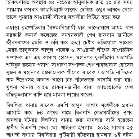
চিকিৎসারত অবস্থায় ২৪ নভেম্বর আনুমানিক রাত ১০ টার সময়
পায়গ্রাম কসবার কাছারিহাটে ডাক্তার দেখিয়ে ওষুধ আনতে গেলে
তাকে পুনরায় আওয়ামী লীগের সন্ত্রাসীরা পিটিয়ে হত্যা করে।
এছাড়া বৃহস্পতিবার বৈষম্যবিরোধী ছাত্র আন্দোলনে আযম খান
সরকারি কমার্স কলেজের সমন্বয়কারী শেখ রাফসান জানীকে
জীবননাশের হুমকি ও গুলি করে হত্যা চেষ্টার অভিযোগে সাবেক
মেয়র তালুকদার আব্দুল খালেক ও আওয়ামী লীগের সাংগঠনিক
সম্পাদক এস এম কামাল হোসেন, মহানগর যুবলীগের সভাপতি
শফিকুর রহমান পলাশ, সাধারণ সম্পাদক শেখ শাহজালাল হোসেন
সুজন ও মহানগর স্বেচ্ছাসেবক লীগের সাবেক সভাপতি নাসিমের
নাম উল্লেখসহ অজ্ঞাত আরো চার-পাঁচজনকে আসামি করা হয়।
খুলনা থানায় আহত রাফসানজানীর বাবা অ্যাডভোকেট শেখ
রফিকুজ্জামান বাদি হয়ে মামলা দায়ের করেন।
দিঘলিয়া থানায় সাবেক এমপি আব্দুস সালাম মূর্শেদীকে প্রধান
আসামি করে ৮৪ জনের নামে বিএনপি নেতাকর্মীদের ওপর
হামলার ঘটনায় দিঘলিয়া থানায় করা মামলার বাদি হয়েছেন
স্থানীয় বিএনপি নেতা মো: খাইরুল ইসলাম। ২০২২ সালের ২৫
আগস্ট সন্ধ্যায় দিঘলিয়ার পুটিমারী বটতলায় হামলার ওই ঘটনা